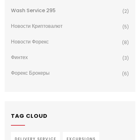
Wash Service 295
(2)
Новости Криптовалют
(5)
Новости Форекс
(8)
Финтех
(3)
Форекс Брокеры
(6)
TAG CLOUD
DELIVERY SERVICE
EXCURSIONS