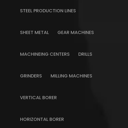
STEEL PRODUCTION LINES
SHEET METAL
GEAR MACHINES
MACHINEING CENTERS
DRILLS
GRINDERS
MILLING MACHINES
VERTICAL BORER
HORIZONTAL BORER