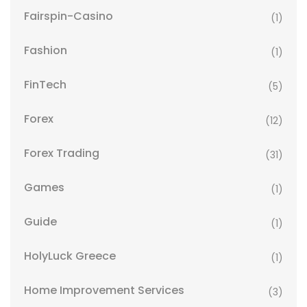
Fairspin-Casino
(1)
Fashion
(1)
FinTech
(5)
Forex
(12)
Forex Trading
(31)
Games
(1)
Guide
(1)
HolyLuck Greece
(1)
Home Improvement Services
(3)