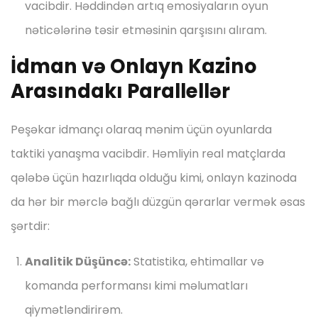
vacibdir. Həddindən artıq emosiyaların oyun
nəticələrinə təsir etməsinin qarşısını alıram.
İdman və Onlayn Kazino
Arasındakı Parallellər
Peşəkar idmançı olaraq mənim üçün oyunlarda
taktiki yanaşma vacibdir. Həmliyin real matçlarda
qələbə üçün hazırlıqda olduğu kimi, onlayn kazinoda
da hər bir mərclə bağlı düzgün qərarlar vermək əsas
şərtdir:
Analitik Düşüncə:
Statistika, ehtimallar və
komanda performansı kimi məlumatları
qiymətləndirirəm.