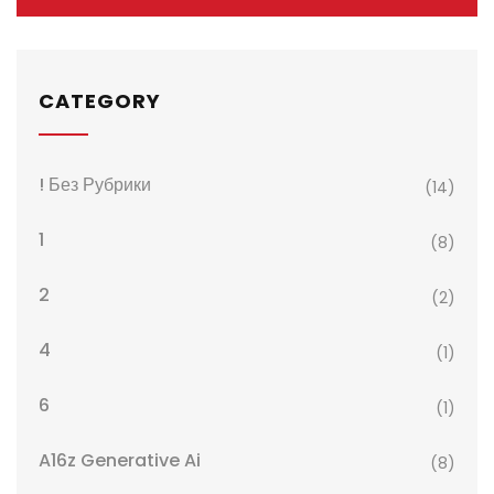
CATEGORY
! Без Рубрики
(14)
1
(8)
2
(2)
4
(1)
6
(1)
A16z Generative Ai
(8)