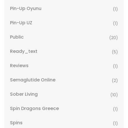
Pin-Up Oyunu
(1)
Pin-Up UZ
(1)
Public
(20)
Ready_text
(5)
Reviews
(1)
Semaglutide Online
(2)
Sober Living
(10)
Spin Dragons Greece
(1)
Spins
(1)