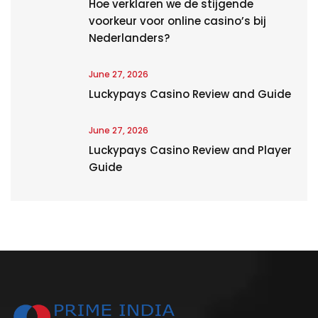
Hoe verklaren we de stijgende
voorkeur voor online casino’s bij
Nederlanders?
June 27, 2026
Luckypays Casino Review and Guide
June 27, 2026
Luckypays Casino Review and Player
Guide