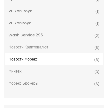
Vulkan Royal
(1)
VulkanRoyal
(1)
Wash Service 295
(2)
Новости Криптовалют
(5)
Новости Форекс
(8)
Финтех
(3)
Форекс Брокеры
(6)