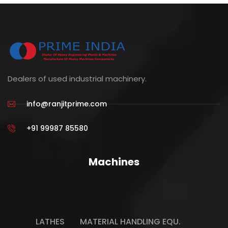
Dealers of used industrial machinery.
info@ranjitprime.com
+91 99987 85580
Machines
LATHES
MATERIAL HANDLING EQU.