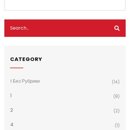
CATEGORY
! Без Рубрики
(14)
1
(8)
2
(2)
4
(1)