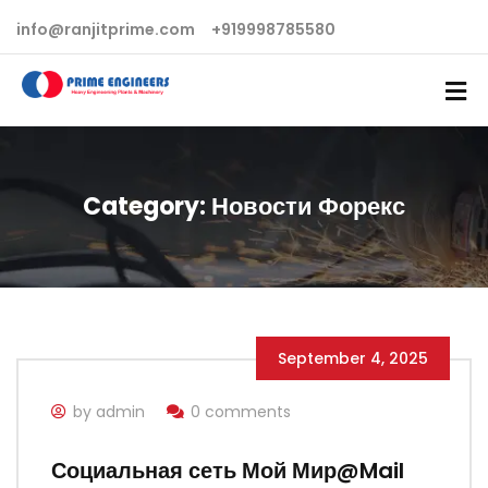
info@ranjitprime.com
+919998785580
Category:
Новости Форекс
September 4, 2025
by admin
0 comments
Социальная сеть Мой Мир@Mail