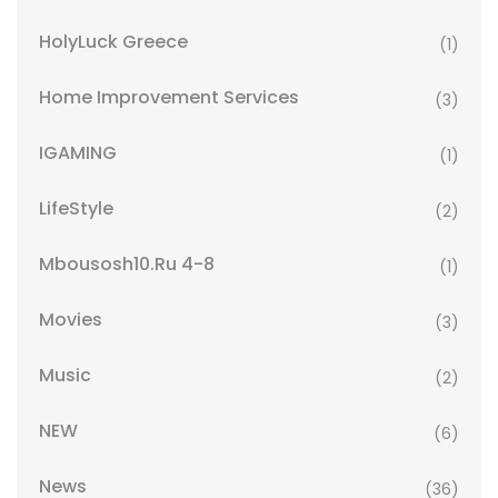
HolyLuck Greece
(1)
Home Improvement Services
(3)
IGAMING
(1)
LifeStyle
(2)
Mbousosh10.ru 4-8
(1)
Movies
(3)
Music
(2)
NEW
(6)
News
(36)