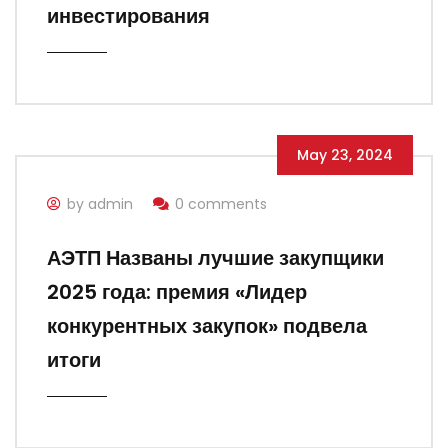
инвестирования
May 23, 2024
by admin
0 comments
АЭТП Названы лучшие закупщики
2025 года: премия «Лидер
конкурентных закупок» подвела
итоги