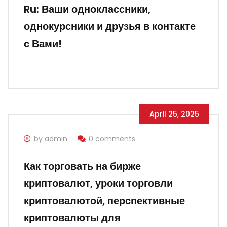
Ru: Ваши одноклассники,
однокурсники и друзья в контакте
с Вами!
April 25, 2025
by admin
0 comments
Как торговать на бирже
криптовалют, уроки торговли
криптовалютой, перспективные
криптовалюты для