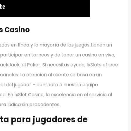
s Casino
das en línea y la mayoría de los juegos tienen un
 participar en torneos y de tener un casino en vivo,
ckJack, el Poker. Si necesitas ayuda, 1xSlots ofrece
 canales. La atención al cliente se basa en un
tal del jugador – contacta a nuestro equipo
 En 1xSlot Casino, la excelencia en el servicio al
ura lúdica sin precedentes.
ta para jugadores de