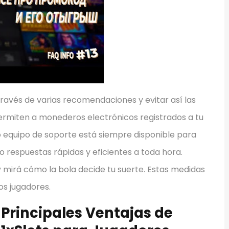
ravés de varias recomendaciones y evitar así las
ermiten a monederos electrónicos registrados a tu
o equipo de soporte está siempre disponible para
o respuestas rápidas y eficientes a toda hora.
mirá cómo la bola decide tu suerte. Estas medidas
os jugadores.
Principales Ventajas de