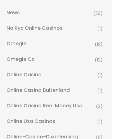
News
(36)
No Kyc Online Casinos
(1)
Omegle
(12)
Omegle Cc
(12)
Online Casino
(1)
Online Casino Buitenland
(1)
Online Casino Real Money Usa
(3)
Online Usa Casinos
(1)
Online-Casino-Dixonleasing
(2)