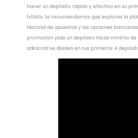
hacer un depósito rápido y efectivo en su pri
1xSlots, te recomendamos que explores la plata
historial de apuestas y las opciones bancari
promoción pide un depósito inicial mínimo de 
adicional se dividen en tus primeros 4 depósit