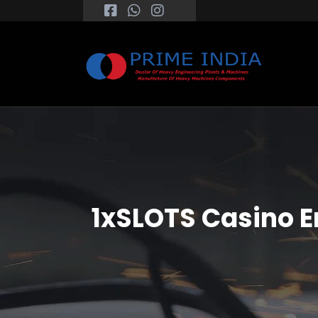
1xSLOTS Casino E