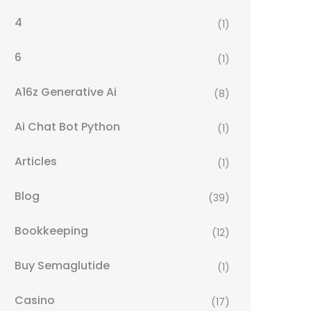
4
(1)
6
(1)
A16z Generative Ai
(8)
Ai Chat Bot Python
(1)
Articles
(1)
Blog
(39)
Bookkeeping
(12)
Buy Semaglutide
(1)
Casino
(17)