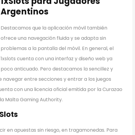
1xSlots para Jugadores
Argentinos
Destacamos que la aplicación móvil también
ofrece una navegación fluida y se adapta sin
problemas a la pantalla del móvil. En general, el
1xslots cuenta con una interfaz y diseño web ya
poco anticuado. Pero destacamos la sencillez y
le navegar entre secciones y entrar a los juegos
enta con una licencia oficial emitida por la Curazao
a Malta Gaming Authority.
Slots
ir en apuestas sin riesgo, en tragamonedas. Para