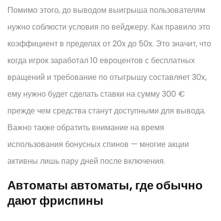
Помимо этого, до выводом выигрыша пользователям
нужно соблюсти условия по вейджеру. Как правило это
коэффициент в пределах от 20x до 50x. Это значит, что
когда игрок заработал 10 евроцентов с бесплатных
вращений и требование по отыгрышу составляет 30x,
ему нужно будет сделать ставки на сумму 300 €
прежде чем средства станут доступными для вывода.
Важно также обратить внимание на время
использования бонусных спинов — многие акции
активны лишь пару дней после включения.
Автоматы автоматы, где обычно
дают фриспины