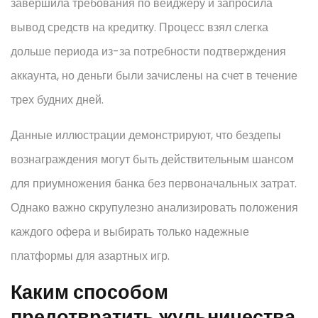
завершила требования по вейджеру и запросила
вывод средств на кредитку. Процесс взял слегка
дольше периода из-за потребности подтверждения
аккаунта, но деньги были зачислены на счет в течение
трех будних дней.
Данные иллюстрации демонстрируют, что бездепы
вознаграждения могут быть действительным шансом
для приумножения банка без первоначальных затрат.
Однако важно скрупулезно анализировать положения
каждого офера и выбирать только надежные
платформы для азартных игр.
Каким способом
предотвратить жульничества