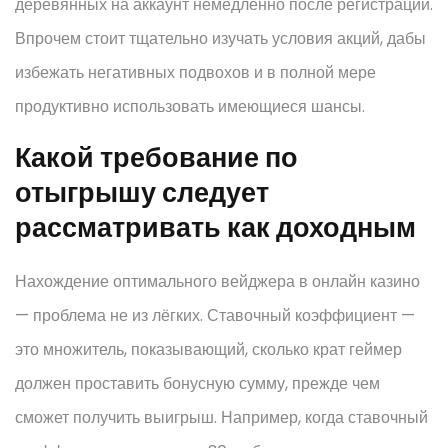
деревянных на аккаунт немедленно после регистрации.
Впрочем стоит тщательно изучать условия акций, дабы
избежать негативных подвохов и в полной мере
продуктивно использовать имеющиеся шансы.
Какой требование по
отыгрышу следует
рассматривать как доходным
Нахождение оптимального вейджера в онлайн казино
— проблема не из лёгких. Ставочный коэффициент —
это множитель, показывающий, сколько крат геймер
должен проставить бонусную сумму, прежде чем
сможет получить выигрыш. Например, когда ставочный