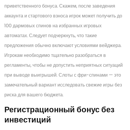
приветственного бонуса. Скажем, после заведения
аккаунта и стартового взноса игрок может получить до
100 дармовых спинов на избранных игровых
автоматах. Следует подчеркнуть, что такие
предложения обычно включают условиями вейджера.
Игрокам необходимо тщательно разобраться в
регламенты, чтобы не допустить неприятных ситуаций
при выводе выигрышей. Слоты с фри-спинами — это
замечательный вариант исследовать свежие игры без
риска для вашего бюджета.
Регистрационный бонус без
инвестиций