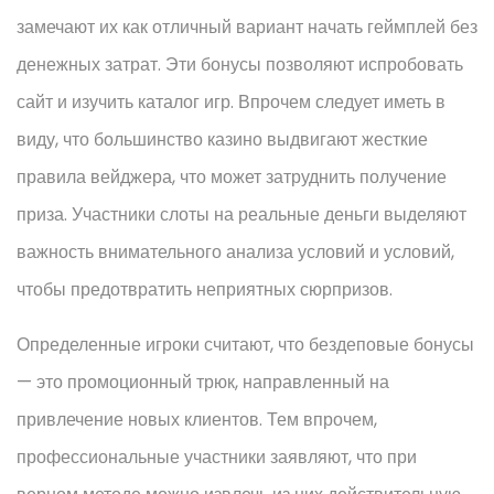
замечают их как отличный вариант начать геймплей без
денежных затрат. Эти бонусы позволяют испробовать
сайт и изучить каталог игр. Впрочем следует иметь в
виду, что большинство казино выдвигают жесткие
правила вейджера, что может затруднить получение
приза. Участники слоты на реальные деньги выделяют
важность внимательного анализа условий и условий,
чтобы предотвратить неприятных сюрпризов.
Определенные игроки считают, что бездеповые бонусы
— это промоционный трюк, направленный на
привлечение новых клиентов. Тем впрочем,
профессиональные участники заявляют, что при