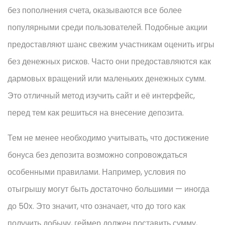
без пополнения счета, оказываются все более
популярными среди пользователей. Подобные акции
предоставляют шанс свежим участникам оценить игры
без денежных рисков. Часто они предоставляются как
дармовых вращений или маленьких денежных сумм.
Это отличный метод изучить сайт и её интерфейс,
перед тем как решиться на внесение депозита.
Тем не менее необходимо учитывать, что достижение
бонуса без депозита возможно сопровождаться
особенными правилами. Например, условия по
отыгрышу могут быть достаточно большими — иногда
до 50x. Это значит, что означает, что до того как
получить добычу, геймер должен поставить сумму,