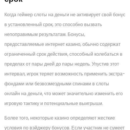
Когда геймер слоты на деньги не активирует свой бонус
в установленный срок, это способно вызвать
непоправимым результатам. Бонусы,
предоставляемые интернет казино, обычно содержат
ограниченный срок действия, способный колебаться в
пределах от пары дней до пары недель. Упустив этот
интервал, игрок теряет возможность применить экстра-
фондами или безвозмездными спинами в слоты
онлайн на деньги, что может значительно изменить его
игровую тактику и потенциальные выигрыши.
Более того, некоторые казино определяют жесткие
условия по вэйджеру бонусов. Если участник не сумеет