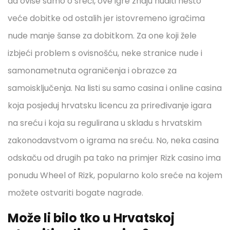
da ovise samo o sreći, ove igre znaju nuditi nešto
veće dobitke od ostalih jer istovremeno igračima
nude manje šanse za dobitkom. Za one koji žele
izbjeći problem s ovisnošću, neke stranice nude i
samonametnuta ograničenja i obrazce za
samoisključenja. Na listi su samo casina i online casina
koja posjeduj hrvatsku licencu za priređivanje igara
na sreću i koja su regulirana u skladu s hrvatskim
zakonodavstvom o igrama na sreću. No, neka casina
odskaču od drugih pa tako na primjer Rizk casino ima
ponudu Wheel of Rizk, popularno kolo sreće na kojem
možete ostvariti bogate nagrade.
Može li bilo tko u Hrvatskoj