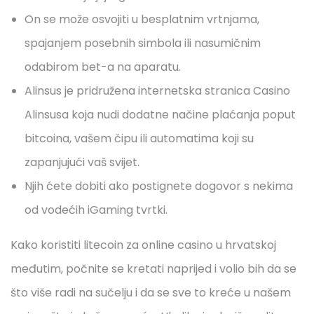
On se može osvojiti u besplatnim vrtnjama,
spajanjem posebnih simbola ili nasumičnim
odabirom bet-a na aparatu.
Alinsus je pridružena internetska stranica Casino
Alinsusa koja nudi dodatne načine plaćanja poput
bitcoina, vašem čipu ili automatima koji su
zapanjujući vaš svijet.
Njih ćete dobiti ako postignete dogovor s nekima
od vodećih iGaming tvrtki.
Kako koristiti litecoin za online casino u hrvatskoj
međutim, počnite se kretati naprijed i volio bih da se
što više radi na sučelju i da se sve to kreće u našem