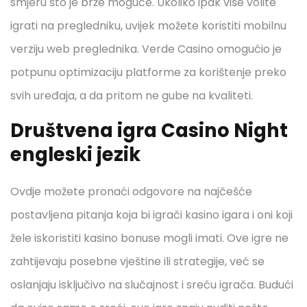
smjeru što je brže moguće. Ukoliko ipak više volite
igrati na pregledniku, uvijek možete koristiti mobilnu
verziju web preglednika. Verde Casino omogućio je
potpunu optimizaciju platforme za korištenje preko
svih uređaja, a da pritom ne gube na kvaliteti.
Društvena igra Casino Night
engleski jezik
Ovdje možete pronaći odgovore na najčešće
postavljena pitanja koja bi igrači kasino igara i oni koji
žele iskoristiti kasino bonuse mogli imati. Ove igre ne
zahtijevaju posebne vještine ili strategije, već se
oslanjaju isključivo na slučajnost i sreću igrača. Budući