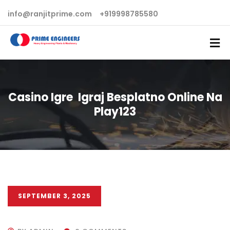
info@ranjitprime.com
+919998785580
Casino Igre ️ Igraj Besplatno Online Na
Play123
SEPTEMBER 3, 2025