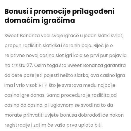
Bonusi i promocije prilagođeni
domaćim igračima
Sweet Bonanza vodi svoje igrače u jedan slatki svijet,
prepun različitih slatkiša i šarenih boja. Riječ je o
relativno novoj casino slot igri koja se prvi put pojavila
na tržištu 27. Osim toga što Sweet Bonanza garantira
da ćete poželjeti pojesti nešto slatko, ova casino igra
ima i vrlo visok RTP što je svrstava među najbolje
casino igre danas. Sama procedura je različita od
casina do casina, ali uglavnom se svodi na to da
morate prihvatiti uvjete bonusa dobrodošlice nakon
registracije i zatim će vaša prva uplata biti