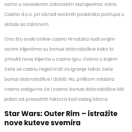
samo u navedenim zakonskim slučajevima. Adria
Casino d.o.o. pri obradi osobnih podataka postupa u
skladu sa zakonom.
Ono što svaki online casino Hrvatska nudi svojim
novim klijentima su bonusi dobrodošlice kako bi
privukli nove klijente u casino igru. Ovisno u kojem
ćete se casinu registrirati za igranje takav ćete
bonus dobrodošlice i dobiti. No, prilikom odabira
casina zasigurno će i casino bonusi dobrodošlice biti
jedan od presudnih faktora kod vašeg izbora.
Star Wars: Outer Rim – istražite
nove kuteve svemira