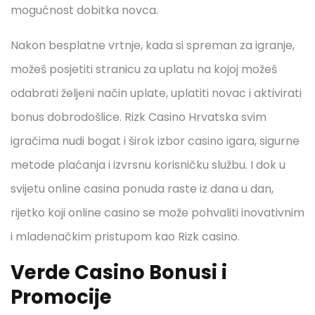
mogućnost dobitka novca.
Nakon besplatne vrtnje, kada si spreman za igranje,
možeš posjetiti stranicu za uplatu na kojoj možeš
odabrati željeni način uplate, uplatiti novac i aktivirati
bonus dobrodošlice. Rizk Casino Hrvatska svim
igračima nudi bogat i širok izbor casino igara, sigurne
metode plaćanja i izvrsnu korisničku službu. I dok u
svijetu online casina ponuda raste iz dana u dan,
rijetko koji online casino se može pohvaliti inovativnim
i mladenačkim pristupom kao Rizk casino.
Verde Casino Bonusi i
Promocije