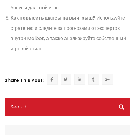
бонусы для этой игры.
Как повысить шансы на выигрыш?
Используйте
стратегию и следите за прогнозами от экспертов
внутри Melbet, а также анализируйте собственный
игровой стиль.
Share This Post: