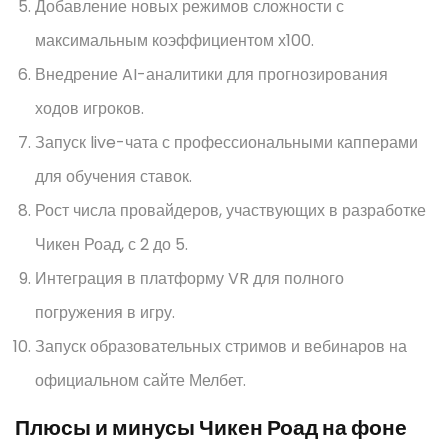
Добавление новых режимов сложности с
максимальным коэффициентом х100.
Внедрение AI-аналитики для прогнозирования
ходов игроков.
Запуск live-чата с профессиональными капперами
для обучения ставок.
Рост числа провайдеров, участвующих в разработке
Чикен Роад, с 2 до 5.
Интеграция в платформу VR для полного
погружения в игру.
Запуск образовательных стримов и вебинаров на
официальном сайте Мелбет.
Плюсы и минусы Чикен Роад на фоне