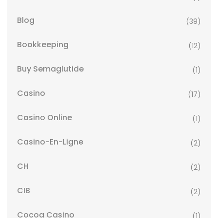
Blog
(39)
Bookkeeping
(12)
Buy Semaglutide
(1)
Casino
(17)
Casino Online
(1)
Casino-En-Ligne
(2)
CH
(2)
CIB
(2)
Cocoa Casino
(1)