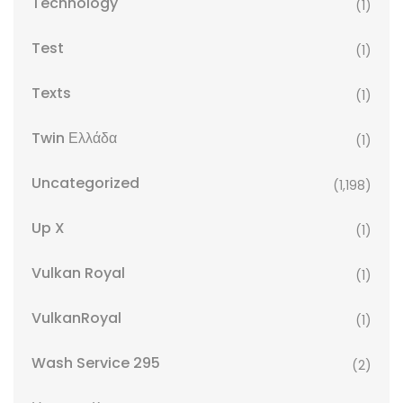
Technology
(1)
Test
(1)
Texts
(1)
Twin Ελλάδα
(1)
Uncategorized
(1,198)
Up X
(1)
Vulkan Royal
(1)
VulkanRoyal
(1)
Wash Service 295
(2)