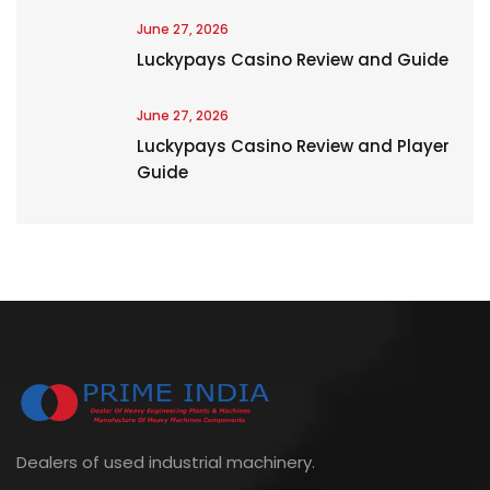
June 27, 2026
Luckypays Casino Review and Guide
June 27, 2026
Luckypays Casino Review and Player
Guide
Dealers of used industrial machinery.