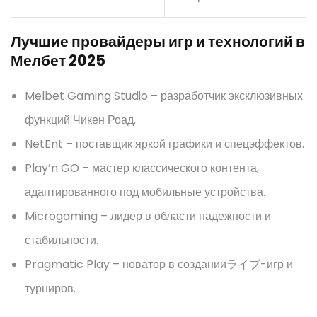
Лучшие провайдеры игр и технологий в
Мелбет 2025
Melbet Gaming Studio – разработчик эксклюзивных
функций Чикен Роад.
NetEnt – поставщик яркой графики и спецэффектов.
Play’n GO – мастер классического контента,
адаптированного под мобильные устройства.
Microgaming – лидер в области надежности и
стабильности.
Pragmatic Play – новатор в созданииライブ-игр и
турниров.