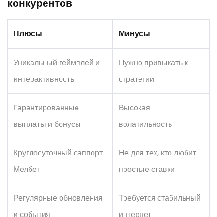
конкурентов
Плюсы
Минусы
Уникальный геймплей и
Нужно привыкать к
интерактивность
стратегии
Гарантированные
Высокая
выплаты и бонусы
волатильность
Круглосуточный саппорт
Не для тех, кто любит
Мелбет
простые ставки
Регулярные обновления
Требуется стабильный
и события
интернет