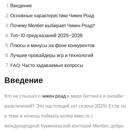
Введение
Основные характеристики Чикен Роад
Почему Мелбет выбирает Чикен Роад?
Топ-10 предсказаний 2025–2026
Плюсы и минусы на фоне конкурентов
Лучшие провайдеры игр и технологий
FAQ: Часто задаваемые вопросы
Введение
Кто не слышал о
чикен роад
в мире беттинга и онлайн-
развлечений? Это настоящий хит сезона 2025! Если ты
в теме и хочешь поймать волну вместе с
международной букмекерской конторой Мелбет, добро