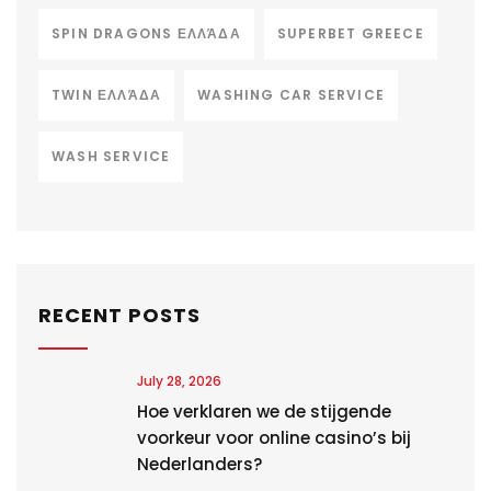
SPIN DRAGONS ΕΛΛΆΔΑ
SUPERBET GREECE
TWIN ΕΛΛΆΔΑ
WASHING CAR SERVICE
WASH SERVICE
RECENT POSTS
July 28, 2026
Hoe verklaren we de stijgende
voorkeur voor online casino’s bij
Nederlanders?