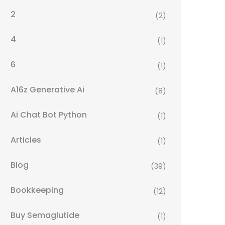
2
(2)
4
(1)
6
(1)
A16z Generative Ai
(8)
Ai Chat Bot Python
(1)
Articles
(1)
Blog
(39)
Bookkeeping
(12)
Buy Semaglutide
(1)