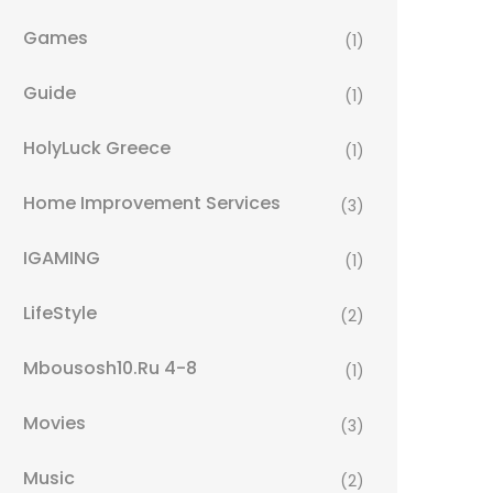
Games
(1)
Guide
(1)
HolyLuck Greece
(1)
Home Improvement Services
(3)
IGAMING
(1)
LifeStyle
(2)
Mbousosh10.ru 4-8
(1)
Movies
(3)
Music
(2)