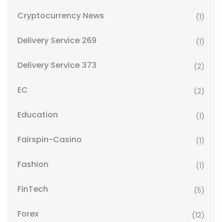
Cryptocurrency News
(1)
Delivery Service 269
(1)
Delivery Service 373
(2)
EC
(2)
Education
(1)
Fairspin-Casino
(1)
Fashion
(1)
FinTech
(5)
Forex
(12)