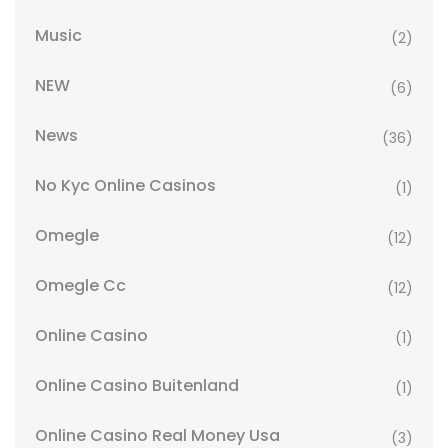
Music
(2)
NEW
(6)
News
(36)
No Kyc Online Casinos
(1)
Omegle
(12)
Omegle Cc
(12)
Online Casino
(1)
Online Casino Buitenland
(1)
Online Casino Real Money Usa
(3)