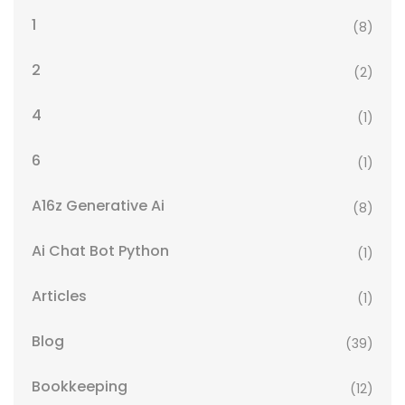
1
(8)
2
(2)
4
(1)
6
(1)
A16z Generative Ai
(8)
Ai Chat Bot Python
(1)
Articles
(1)
Blog
(39)
Bookkeeping
(12)