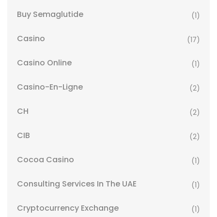
Buy Semaglutide
(1)
Casino
(17)
Casino Online
(1)
Casino-En-Ligne
(2)
CH
(2)
CIB
(2)
Cocoa Casino
(1)
Consulting Services In The UAE
(1)
Cryptocurrency Exchange
(1)