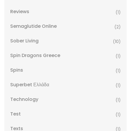
Reviews
(1)
Semaglutide Online
(2)
Sober Living
(10)
Spin Dragons Greece
(1)
Spins
(1)
Superbet Ελλάδα
(1)
Technology
(1)
Test
(1)
Texts
(1)