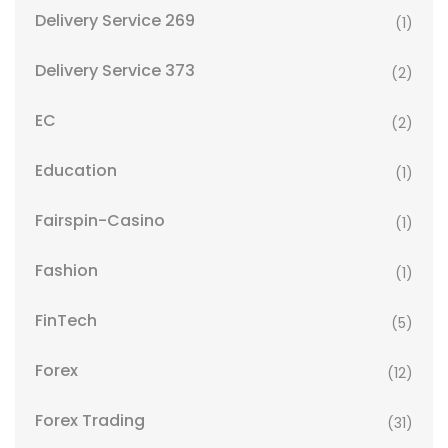
Delivery Service 269
(1)
Delivery Service 373
(2)
EC
(2)
Education
(1)
Fairspin-Casino
(1)
Fashion
(1)
FinTech
(5)
Forex
(12)
Forex Trading
(31)