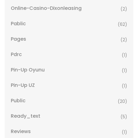
Online-Casino-Dixonleasing
(2)
Pablic
(62)
Pages
(2)
Pdrc
(1)
Pin-Up Oyunu
(1)
Pin-Up UZ
(1)
Public
(20)
Ready_text
(5)
Reviews
(1)