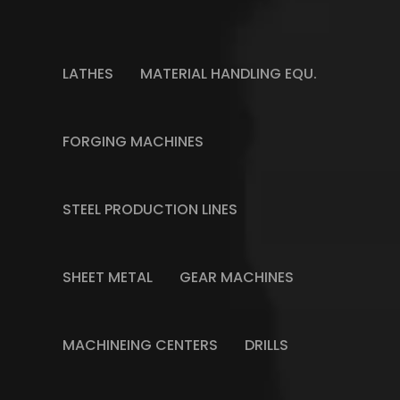
LATHES
MATERIAL HANDLING EQU.
FORGING MACHINES
STEEL PRODUCTION LINES
SHEET METAL
GEAR MACHINES
MACHINEING CENTERS
DRILLS