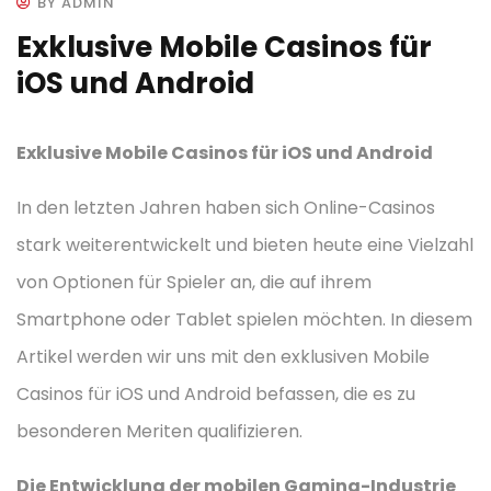
BY ADMIN
Exklusive Mobile Casinos für
iOS und Android
Exklusive Mobile Casinos für iOS und Android
In den letzten Jahren haben sich Online-Casinos
stark weiterentwickelt und bieten heute eine Vielzahl
von Optionen für Spieler an, die auf ihrem
Smartphone oder Tablet spielen möchten. In diesem
Artikel werden wir uns mit den exklusiven Mobile
Casinos für iOS und Android befassen, die es zu
besonderen Meriten qualifizieren.
Die Entwicklung der mobilen Gaming-Industrie