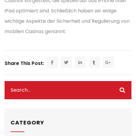
Casinos vorgestellt, die speziell auf das iPhone oder
iPad optimiert sind. Schließlich haben wir einige
wichtige Aspekte der Sicherheit und Regulierung von
mobilen Casinos genannt.
Share This Post:
CATEGORY