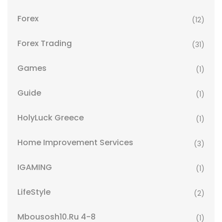
Forex
(12)
Forex Trading
(31)
Games
(1)
Guide
(1)
HolyLuck Greece
(1)
Home Improvement Services
(3)
IGAMING
(1)
LifeStyle
(2)
Mbousosh10.ru 4-8
(1)