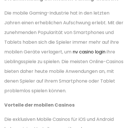
Die mobile Gaming-Industrie hat in den letzten
Jahren einen erheblichen Aufschwung erlebt. Mit der
zunehmenden Popularität von Smartphones und
Tablets haben sich die Spieler immer mehr auf ihre
mobilen Geräte verlagert, um
nv casino login
ihre
Lieblingsspiele zu spielen. Die meisten Online-Casinos
bieten daher heute mobile Anwendungen an, mit
denen Spieler auf ihrem Smartphone oder Tablet
problemlos spielen können.
Vorteile der mobilen Casinos
Die exklusiven Mobile Casinos für iOS und Android