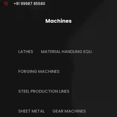
+91 99987 85580
Machines
LATHES
MATERIAL HANDLING EQU.
FORGING MACHINES
STEEL PRODUCTION LINES
SHEET METAL
GEAR MACHINES