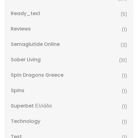
Ready_text
(5)
Reviews
(1)
Semaglutide Online
(2)
Sober Living
(10)
Spin Dragons Greece
(1)
Spins
(1)
Superbet Ελλάδα
(1)
Technology
(1)
Test
(1)