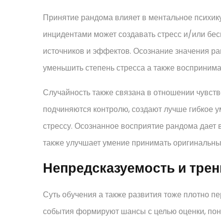
Принятие рандома влияет в ментальное психик
инцидентами может создавать стресс и/или бес
источников и эффектов. Осознание значения р
уменьшить степень стресса а также воспринима
Случайность также связана в отношении чувств
подчиняются контролю, создают лучше гибкое у
стрессу. Осознанное восприятие рандома дает
также улучшает умение принимать оригинальн
Непредсказуемость и трен
Суть обучения а также развития тоже плотно п
события формируют шансы с целью оценки, по