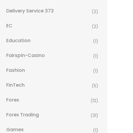
Delivery Service 373
(2)
EC
(2)
Education
(1)
Fairspin-Casino
(1)
Fashion
(1)
FinTech
(5)
Forex
(12)
Forex Trading
(31)
Games
(1)