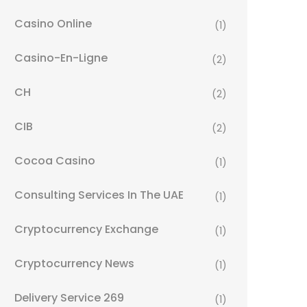
Casino Online
(1)
Casino-En-Ligne
(2)
CH
(2)
CIB
(2)
Cocoa Casino
(1)
Consulting Services In The UAE
(1)
Cryptocurrency Exchange
(1)
Cryptocurrency News
(1)
Delivery Service 269
(1)