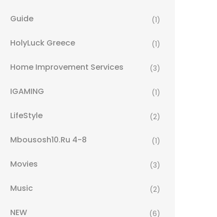
Guide
(1)
HolyLuck Greece
(1)
Home Improvement Services
(3)
IGAMING
(1)
LifeStyle
(2)
Mbousosh10.ru 4-8
(1)
Movies
(3)
Music
(2)
NEW
(6)