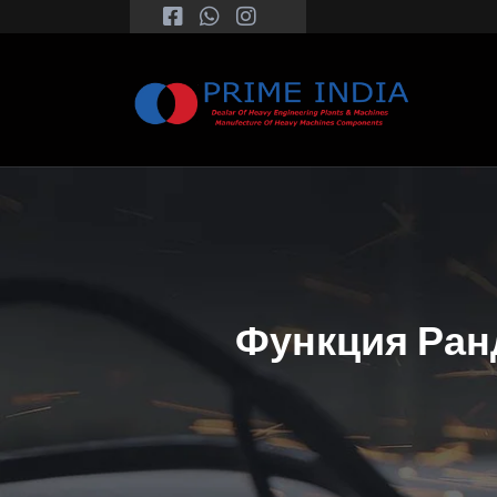
Функция Ран