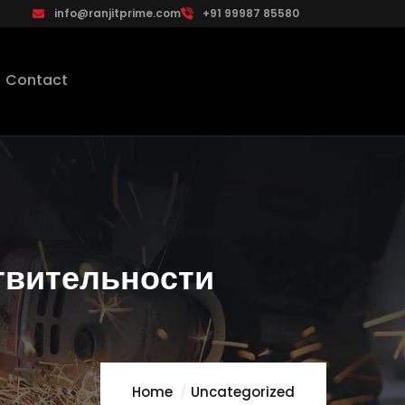
info@ranjitprime.com
+91 99987 85580
Contact
твительности
Home
Uncategorized