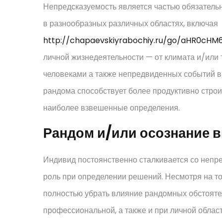
Непредсказуемость является частью обязатель
в разнообразных различных областях, включая
http://chapaevskiyrabochiy.ru/go/aHR0c
личной жизнедеятельности — от климата и/или 
человеками а также непредвиденных событий в
рандома способствует более продуктивно стро
наиболее взвешенные определения.
Рандом и/или осознание 
Индивид постоянственно сталкивается со непр
роль при определении решений. Несмотря на то
полностью убрать влияние рандомных обстояте
профессиональной, а также и при личной област