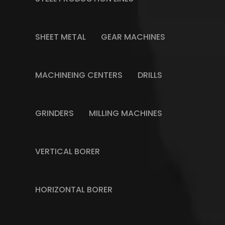
SHEET METAL
GEAR MACHINES
MACHINEING CENTERS
DRILLS
GRINDERS
MILLING MACHINES
VERTICAL BORER
HORIZONTAL BORER