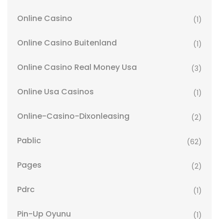
Online Casino
(1)
Online Casino Buitenland
(1)
Online Casino Real Money Usa
(3)
Online Usa Casinos
(1)
Online-Casino-Dixonleasing
(2)
Pablic
(62)
Pages
(2)
Pdrc
(1)
Pin-Up Oyunu
(1)