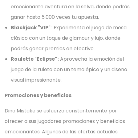
emocionante aventura en la selva, donde podrás
ganar hasta 5.000 veces tu apuesta.
Blackjack "VIP"
: Experimenta el juego de mesa
clásico con un toque de glamour y lujo, donde
podrás ganar premios en efectivo.
Roulette "Eclipse"
: Aprovecha la emoción del
juego de la ruleta con un tema épico y un diseño
visual impresionante.
Promociones y beneficios
Dino Mistake se esfuerza constantemente por
ofrecer a sus jugadores promociones y beneficios
emocionantes. Algunas de las ofertas actuales