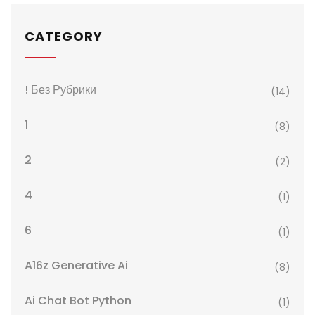
CATEGORY
! Без Рубрики
(14)
1
(8)
2
(2)
4
(1)
6
(1)
A16z Generative Ai
(8)
Ai Chat Bot Python
(1)