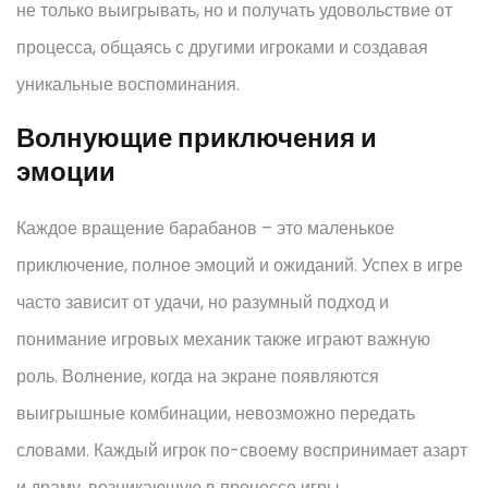
не только выигрывать, но и получать удовольствие от
процесса, общаясь с другими игроками и создавая
уникальные воспоминания.
Волнующие приключения и
эмоции
Каждое вращение барабанов – это маленькое
приключение, полное эмоций и ожиданий. Успех в игре
часто зависит от удачи, но разумный подход и
понимание игровых механик также играют важную
роль. Волнение, когда на экране появляются
выигрышные комбинации, невозможно передать
словами. Каждый игрок по-своему воспринимает азарт
и драму, возникающую в процессе игры.