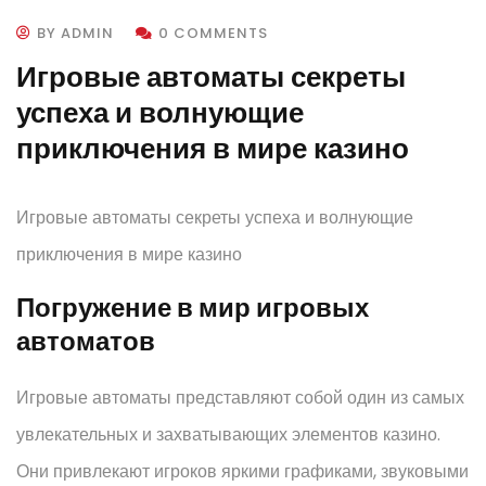
BY ADMIN
0 COMMENTS
Игровые автоматы секреты
успеха и волнующие
приключения в мире казино
Игровые автоматы секреты успеха и волнующие
приключения в мире казино
Погружение в мир игровых
автоматов
Игровые автоматы представляют собой один из самых
увлекательных и захватывающих элементов казино.
Они привлекают игроков яркими графиками, звуковыми