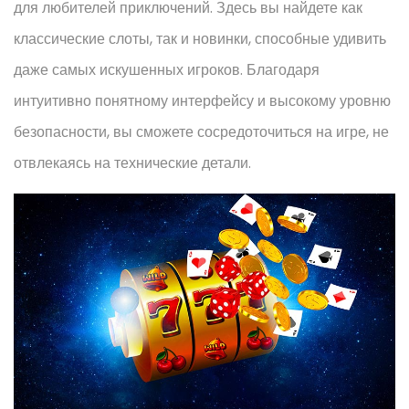
для любителей приключений. Здесь вы найдете как
классические слоты, так и новинки, способные удивить
даже самых искушенных игроков. Благодаря
интуитивно понятному интерфейсу и высокому уровню
безопасности, вы сможете сосредоточиться на игре, не
отвлекаясь на технические детали.