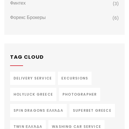
Финтех
(3)
Форекс Брокеры
(6)
TAG CLOUD
DELIVERY SERVICE
EXCURSIONS
HOLYLUCK GREECE
PHOTOGRAPHER
SPIN DRAGONS ΕΛΛΆΔΑ
SUPERBET GREECE
TWIN ΕΛΛΆΔΑ
WASHING CAR SERVICE