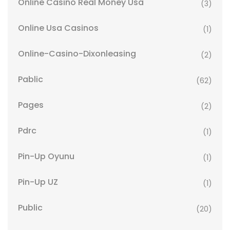
Online Casino Real Money Usa
(3)
Online Usa Casinos
(1)
Online-Casino-Dixonleasing
(2)
Pablic
(62)
Pages
(2)
Pdrc
(1)
Pin-Up Oyunu
(1)
Pin-Up UZ
(1)
Public
(20)