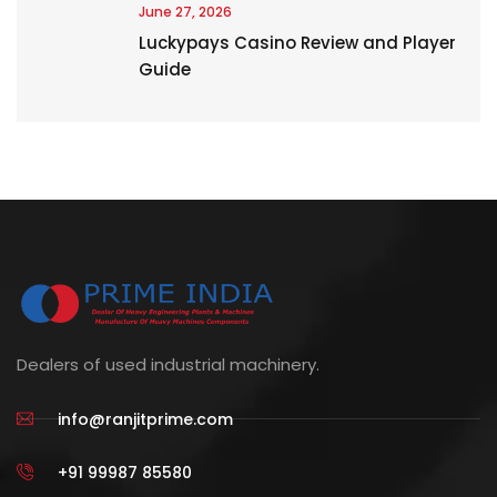
June 27, 2026
Luckypays Casino Review and Player
Guide
Dealers of used industrial machinery.
info@ranjitprime.com
+91 99987 85580