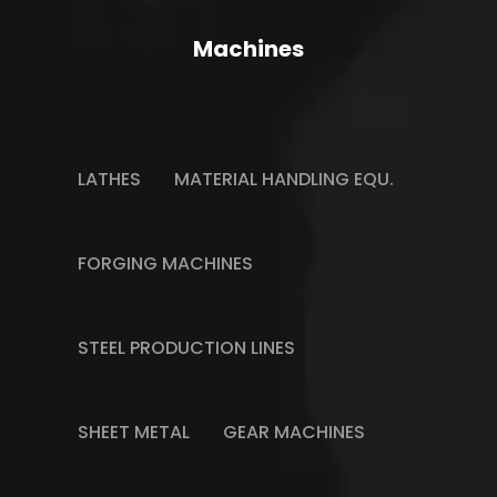
Machines
LATHES
MATERIAL HANDLING EQU.
FORGING MACHINES
STEEL PRODUCTION LINES
SHEET METAL
GEAR MACHINES