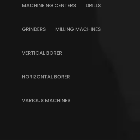
MACHINEING CENTERS
DRILLS
GRINDERS
MILLING MACHINES
VERTICAL BORER
HORIZONTAL BORER
VARIOUS MACHINES