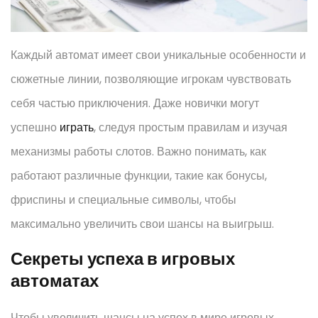
Каждый автомат имеет свои уникальные особенности и
сюжетные линии, позволяющие игрокам чувствовать
себя частью приключения. Даже новички могут
успешно
играть
, следуя простым правилам и изучая
механизмы работы слотов. Важно понимать, как
работают различные функции, такие как бонусы,
фриспины и специальные символы, чтобы
максимально увеличить свои шансы на выигрыш.
Секреты успеха в игровых
автоматах
Чтобы увеличить шансы на успех в мире игровых