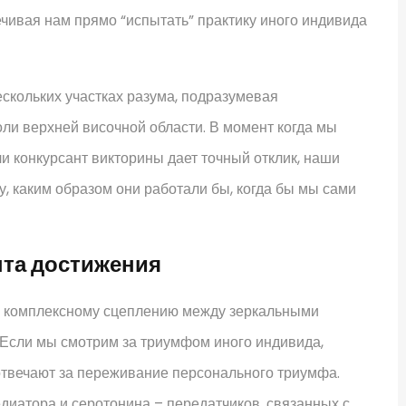
чивая нам прямо “испытать” практику иного индивида
скольких участках разума, подразумевая
ли верхней височной области. В момент когда мы
ли конкурсант викторины дает точный отклик, наши
, каким образом они работали бы, когда бы мы сами
та достижения
я комплексному сцеплению между зеркальными
Если мы смотрим за триумфом иного индивида,
отвечают за переживание персонального триумфа.
диатора и серотонина – передатчиков, связанных с