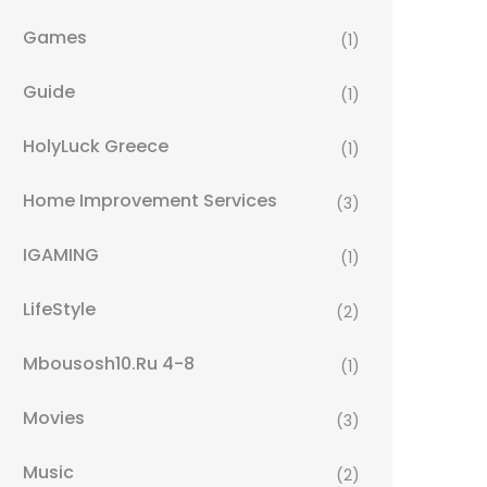
Games
(1)
Guide
(1)
HolyLuck Greece
(1)
Home Improvement Services
(3)
IGAMING
(1)
LifeStyle
(2)
Mbousosh10.ru 4-8
(1)
Movies
(3)
Music
(2)