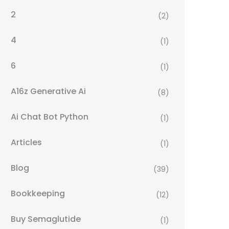
2
(2)
4
(1)
6
(1)
A16z Generative Ai
(8)
Ai Chat Bot Python
(1)
Articles
(1)
Blog
(39)
Bookkeeping
(12)
Buy Semaglutide
(1)