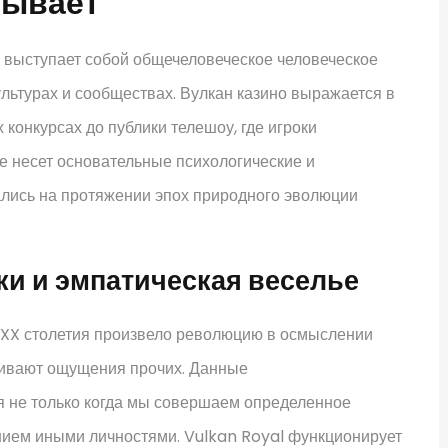
рывает
 выступает собой общечеловеческое человеческое
ультурах и сообществах. Вулкан казино выражается в
конкурсах до публики телешоу, где игроки
е несет основательные психологические и
ались на протяжении эпох природного эволюции
и и эмпатическая веселье
 XX столетия произвело революцию в осмыслении
еживают ощущения прочих. Данные
я не только когда мы совершаем определенное
ением иными личностями. Vulkan Royal функционирует