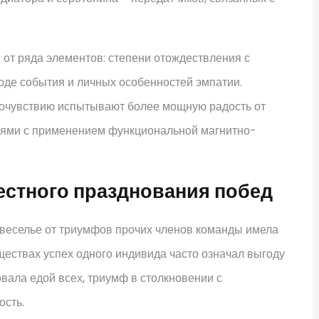
от ряда элементов: степени отождествления с
оде события и личных особенностей эмпатии.
сочувствию испытывают более мощную радость от
ниями с применением функциональной магнитно-
естного празднования побед
 веселье от триумфов прочих членов команды имела
ществах успех одного индивида часто означал выгоду
вала едой всех, триумф в столкновении с
сть.