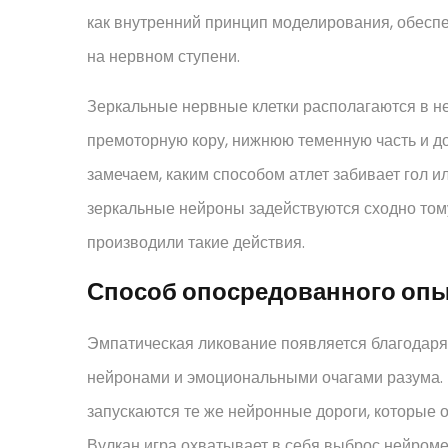
как внутренний принцип моделирования, обеспе
на нервном ступени.
Зеркальные нервные клетки располагаются в не
премоторную кору, нижнюю теменную часть и до
замечаем, каким способом атлет забивает гол и
зеркальные нейроны задействуются сходно тому
производили такие действия.
Способ опосредованного опы
Эмпатическая ликование появляется благодар
нейронами и эмоциональными очагами разума. 
запускаются те же нейронные дороги, которые 
Вулкан игра охватывает в себя выброс нейроме