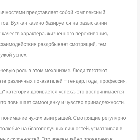
личностями представляет собой комплексный
тов. Вулкан казино базируется на разыскании
 качеств характера, жизненного переживания,
взаимодействия раздобывает смотрящий, тем
ужой успех.
евую роль в этом механизме. Люди тяготеют
те различных показателей – гендер, годы, профессия,
ш” категории добивается успеха, это воспринимается
что повышает самооценку и чувство принадлежности.
а понимание чужих выигрышей. Смотрящие регулярно
толюбие на благополучных личностей, усматривая в
ных склонностей. Это чрезвычайно проявлено в