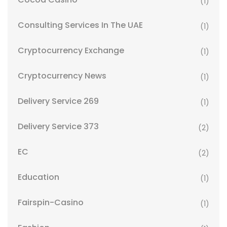
(1)
Consulting Services In The UAE
(1)
Cryptocurrency Exchange
(1)
Cryptocurrency News
(1)
Delivery Service 269
(1)
Delivery Service 373
(2)
EC
(2)
Education
(1)
Fairspin-Casino
(1)