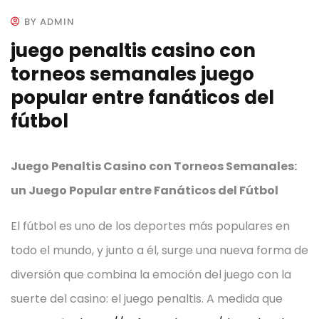
BY ADMIN
juego penaltis casino con
torneos semanales juego
popular entre fanáticos del
fútbol
Juego Penaltis Casino con Torneos Semanales:
un Juego Popular entre Fanáticos del Fútbol
El fútbol es uno de los deportes más populares en
todo el mundo, y junto a él, surge una nueva forma de
diversión que combina la emoción del juego con la
suerte del casino: el juego penaltis. A medida que