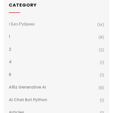
CATEGORY
! Без Рубрики
(14)
1
(8)
2
(2)
4
(1)
6
(1)
A16z Generative Ai
(8)
Ai Chat Bot Python
(1)
Articles