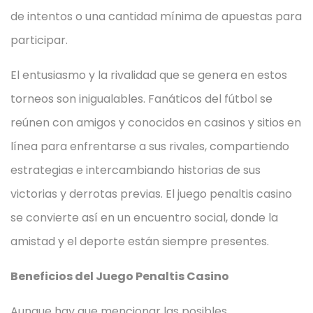
de intentos o una cantidad mínima de apuestas para
participar.
El entusiasmo y la rivalidad que se genera en estos
torneos son inigualables. Fanáticos del fútbol se
reúnen con amigos y conocidos en casinos y sitios en
línea para enfrentarse a sus rivales, compartiendo
estrategias e intercambiando historias de sus
victorias y derrotas previas. El juego penaltis casino
se convierte así en un encuentro social, donde la
amistad y el deporte están siempre presentes.
Beneficios del Juego Penaltis Casino
Aunque hay que mencionar las posibles