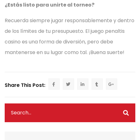
¿Estás listo para unirte al torneo?
Recuerda siempre jugar responsablemente y dentro
de los límites de tu presupuesto. El juego penaltis
casino es una forma de diversión, pero debe
mantenerse en su lugar como tal. ¡Buena suerte!
Share This Post: