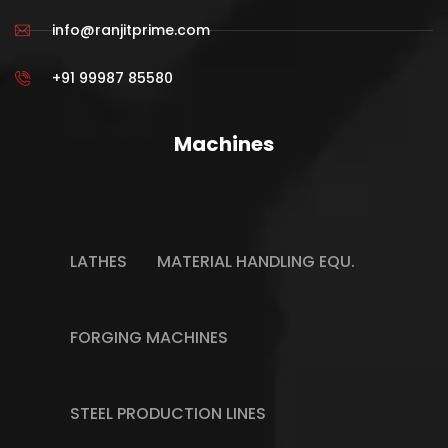
info@ranjitprime.com
+91 99987 85580
Machines
LATHES
MATERIAL HANDLING EQU.
FORGING MACHINES
STEEL PRODUCTION LINES