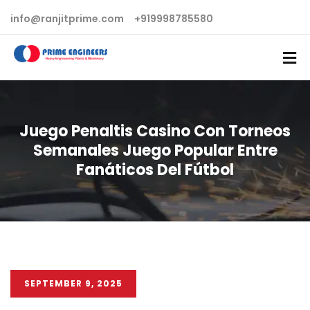
info@ranjitprime.com
+919998785580
Juego Penaltis Casino Con Torneos
Semanales Juego Popular Entre
Fanáticos Del Fútbol
SEPTEMBER 9, 2025