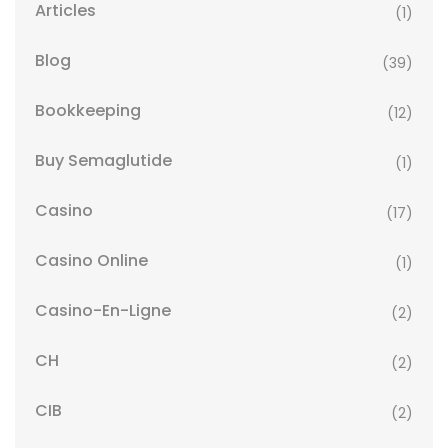
Articles
(1)
Blog
(39)
Bookkeeping
(12)
Buy Semaglutide
(1)
Casino
(17)
Casino Online
(1)
Casino-En-Ligne
(2)
CH
(2)
CIB
(2)