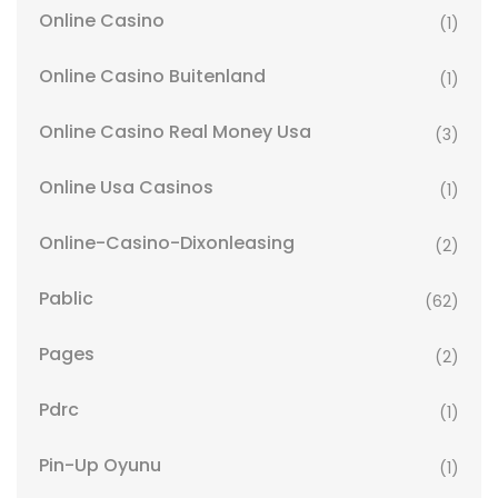
Online Casino
(1)
Online Casino Buitenland
(1)
Online Casino Real Money Usa
(3)
Online Usa Casinos
(1)
Online-Casino-Dixonleasing
(2)
Pablic
(62)
Pages
(2)
Pdrc
(1)
Pin-Up Oyunu
(1)