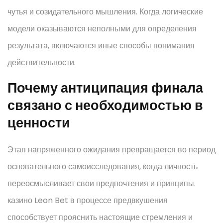
чутья и созидательного мышления. Когда логические
модели оказываются неполными для определения
результата, включаются иные способы понимания
действительности.
Почему антиципация финала
связано с необходимостью в
ценности
Этап напряженного ожидания превращается во период
основательного самоисследования, когда личность
переосмысливает свои предпочтения и принципы.
казино Leon Bet в процессе предвкушения
способствует прояснить настоящие стремления и