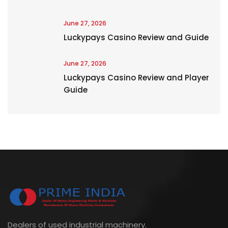
June 27, 2026
Luckypays Casino Review and Guide
June 27, 2026
Luckypays Casino Review and Player
Guide
Dealers of used industrial machinery.