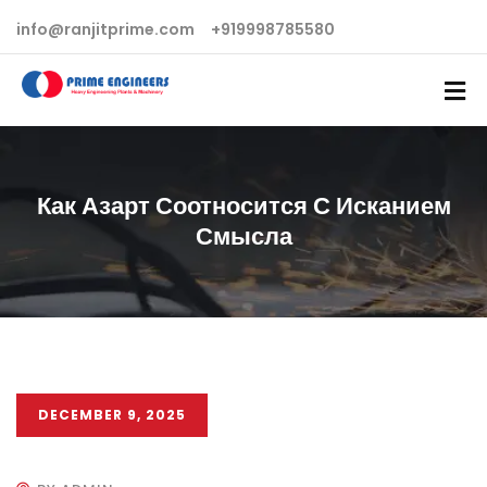
info@ranjitprime.com
+919998785580
Как Азарт Соотносится С Исканием
Смысла
DECEMBER 9, 2025