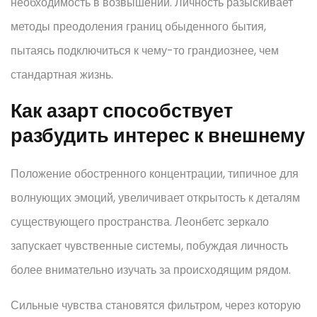
необходимость в возвышении. Личность разыскивает
методы преодоления границ обыденного бытия,
пытаясь подключиться к чему-то грандиознее, чем
стандартная жизнь.
Как азарт способствует
разбудить интерес к внешнему
Положение обостренного концентрации, типичное для
волнующих эмоций, увеличивает открытость к деталям
существующего пространства. Леонбетс зеркало
запускает чувственные системы, побуждая личность
более внимательно изучать за происходящим рядом.
Сильные чувства становятся фильтром, через которую