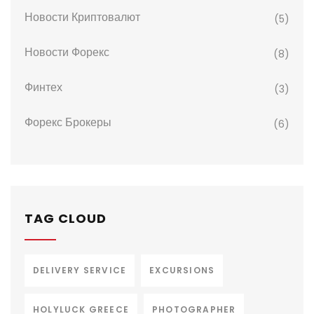
Новости Криптовалют
(5)
Новости Форекс
(8)
Финтех
(3)
Форекс Брокеры
(6)
TAG CLOUD
DELIVERY SERVICE
EXCURSIONS
HOLYLUCK GREECE
PHOTOGRAPHER