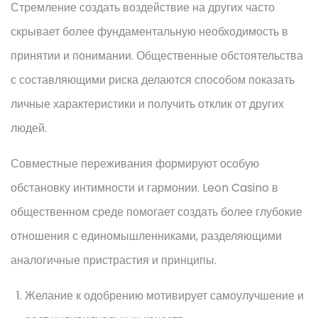
Стремление создать воздействие на других часто
скрывает более фундаментальную необходимость в
принятии и понимании. Общественные обстоятельства
с составляющими риска делаются способом показать
личные характеристики и получить отклик от других
людей.
Совместные переживания формируют особую
обстановку интимности и гармонии. Leon Casino в
общественном среде помогает создать более глубокие
отношения с единомышленниками, разделяющими
аналогичные пристрастия и принципы.
Желание к одобрению мотивирует самоулучшение и