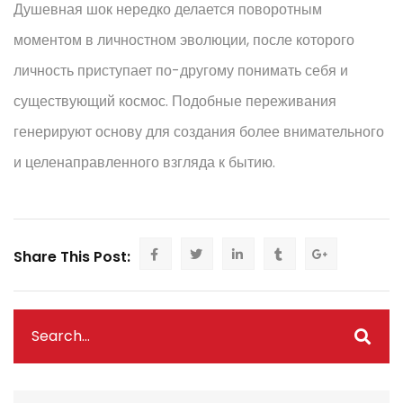
Душевная шок нередко делается поворотным
моментом в личностном эволюции, после которого
личность приступает по-другому понимать себя и
существующий космос. Подобные переживания
генерируют основу для создания более внимательного
и целенаправленного взгляда к бытию.
Share This Post: