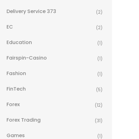
Delivery Service 373
(2)
EC
(2)
Education
(1)
Fairspin-Casino
(1)
Fashion
(1)
FinTech
(5)
Forex
(12)
Forex Trading
(31)
Games
(1)