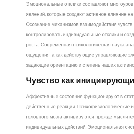
Эмоциональные отклики составляют многоуровн
явлений, которые создают активное влияние н
Осознание механизмов взаимодействия чувств 
контролировать индивидуальные отклики и соз
роста. Современная психологическая наука ана
ощущения, а как действующие управляющие эл
задающие ориентацию и степень наших активно
Чувство как инициирующи
Аффективные состояния функционируют в стату
действенные реакции. Психофизиологические 
головного мозга активируются прежде мыслител
индивидуальных действий. Эмоциональная сист