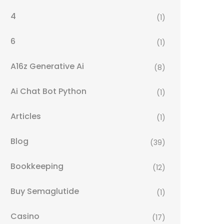
4
(1)
6
(1)
A16z Generative Ai
(8)
Ai Chat Bot Python
(1)
Articles
(1)
Blog
(39)
Bookkeeping
(12)
Buy Semaglutide
(1)
Casino
(17)