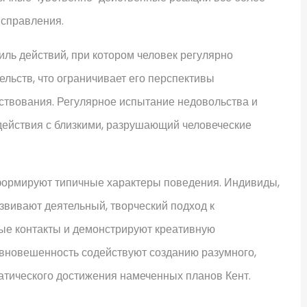
справления.
ль действий, при котором человек регулярно
ельств, что ограничивает его перспективы
твования. Регулярное испытание недовольства и
ействия с близкими, разрушающий человеческие
формируют типичные характеры поведения. Индивиды,
звивают деятельный, творческий подход к
ые контакты и демонстрируют креативную
авновешенность содействуют созданию разумного,
атического достижения намеченных планов Кент.