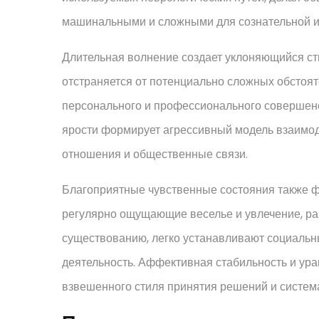
машинальными и сложными для сознательной и
Длительная волнение создает уклоняющийся сти
отстраняется от потенциально сложных обстоят
персонального и профессионального совершенс
ярости формирует агрессивный модель взаимод
отношения и общественные связи.
Благоприятные чувственные состояния также 
регулярно ощущающие веселье и увлечение, ра
существованию, легко устанавливают социальн
деятельность. Аффективная стабильность и ур
взвешенного стиля принятия решений и систем