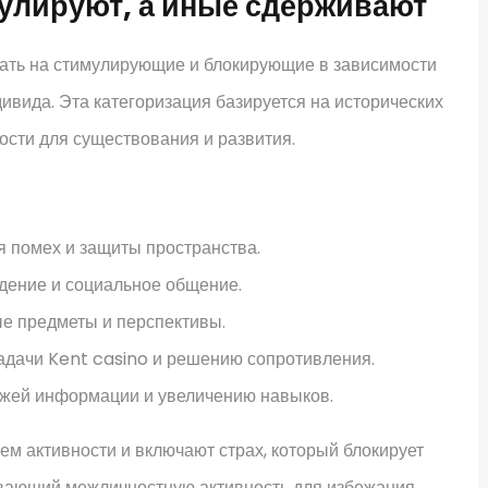
мулируют, а иные сдерживают
ать на стимулирующие и блокирующие в зависимости
ивида. Эта категоризация базируется на исторических
ости для существования и развития.
я помех и защиты пространства.
дение и социальное общение.
е предметы и перспективы.
задачи Kent casino и решению сопротивления.
ежей информации и увеличению навыков.
 активности и включают страх, который блокирует
чивающий межличностную активность для избежания