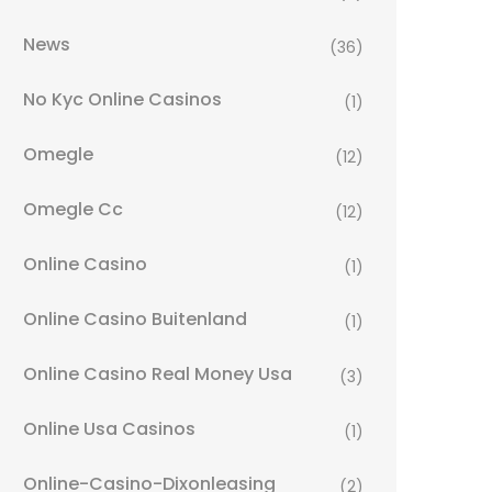
News
(36)
No Kyc Online Casinos
(1)
Omegle
(12)
Omegle Cc
(12)
Online Casino
(1)
Online Casino Buitenland
(1)
Online Casino Real Money Usa
(3)
Online Usa Casinos
(1)
Online-Casino-Dixonleasing
(2)