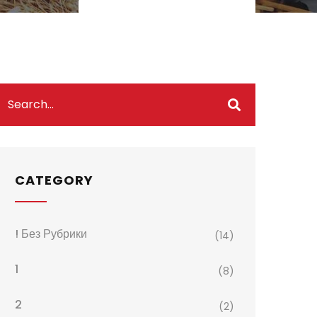
CATEGORY
! Без Рубрики
(14)
1
(8)
2
(2)