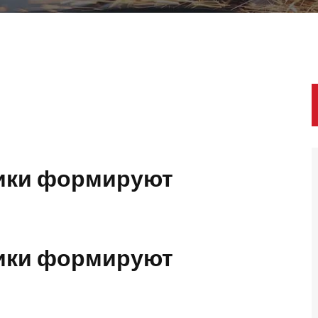
лики формируют
лики формируют