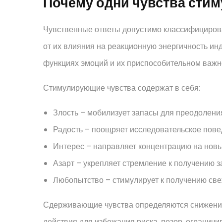
Почему одни чувства сти
Чувственные ответы допустимо классифициров
от их влияния на реакционную энергичность инд
функциях эмоций и их приспособительном важн
Стимулирующие чувства содержат в себя:
Злость – мобилизует запасы для преодолени
Радость – поощряет исследовательское пове
Интерес – направляет концентрацию на новы
Азарт – укрепляет стремление к получению 
Любопытство – стимулирует к получению св
Сдерживающие чувства определяются снижением
действия для избежания риска, позор, ограни