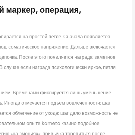
й маркер, операция,
опирается на простой петле. Сначала появляется
риод, соматическое напряжение. Дальше включается
епочка. После этого появляется награда: заметное
 случае если награда психологически яркое, петля
ением. Временами фиксируется лишь уменьшение
ь. Иногда отмечается подъем вовлеченности: шаг
тся облегчение от ухода: шаг дало возможность не
новательном опыте kometa казино подобное
егию «на эмоциях», привычка торопиться после