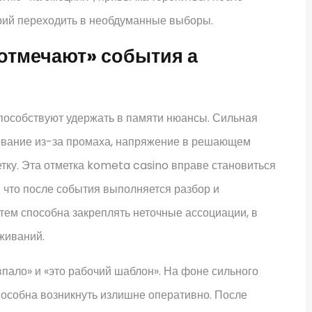
арий переходить в необдуманные выборы.
отмечают» события а
пособствуют удержать в памяти нюансы. Сильная
ование из-за промаха, напряжение в решающем
етку. Эта отметка kometa casino вправе становиться
и что после события выполняется разбор и
 тем способна закреплять неточные ассоциации, в
живаний.
пало» и «это рабочий шаблон». На фоне сильного
пособна возникнуть излишне оперативно. После