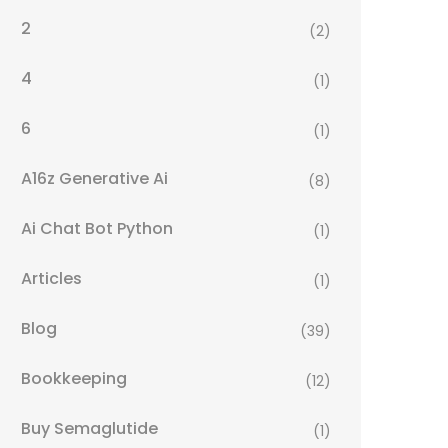
2
(2)
4
(1)
6
(1)
A16z Generative Ai
(8)
Ai Chat Bot Python
(1)
Articles
(1)
Blog
(39)
Bookkeeping
(12)
Buy Semaglutide
(1)