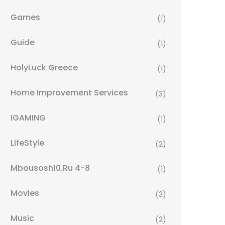
Games
(1)
Guide
(1)
HolyLuck Greece
(1)
Home Improvement Services
(3)
IGAMING
(1)
LifeStyle
(2)
Mbousosh10.ru 4-8
(1)
Movies
(3)
Music
(2)