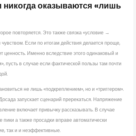
и никогда оказываются «лишь
торое повторяется. Это также связка «условие →
н чувством. Если по итогам действия делается проще,
ет ценность. Именно вследствие этого одинаковый и
, пусть в случае если фактической пользы там почти
дой.
ановиться не лишь «подкреплением», но и «триггером».
Досада запускает сценарий пререкаться. Напряжение
вление включает привычку рассказывать. В случае
е пики а также просадки вправе автоматически
е, так и и неэффективные.