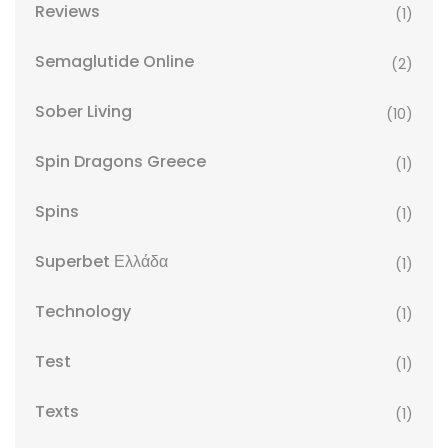
Reviews
(1)
Semaglutide Online
(2)
Sober Living
(10)
Spin Dragons Greece
(1)
Spins
(1)
Superbet Ελλάδα
(1)
Technology
(1)
Test
(1)
Texts
(1)