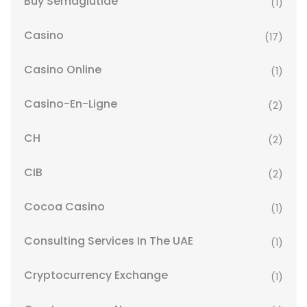
Buy Semaglutide
(1)
Casino
(17)
Casino Online
(1)
Casino-En-Ligne
(2)
CH
(2)
CIB
(2)
Cocoa Casino
(1)
Consulting Services In The UAE
(1)
Cryptocurrency Exchange
(1)