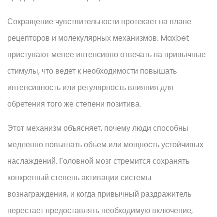
Сокращение чувствительности протекает на плане
рецепторов и молекулярных механизмов. Maxbet
приступают менее интенсивно отвечать на привычные
стимулы, что ведет к необходимости повышать
интенсивность или регулярность влияния для
обретения того же степени позитива.
Этот механизм объясняет, почему люди способны
медленно повышать объем или мощность устойчивых
наслаждений. Головной мозг стремится сохранять
конкретный степень активации системы
вознаграждения, и когда привычный раздражитель
перестает предоставлять необходимую включение,