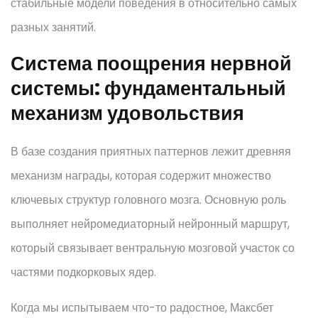
стабильные модели поведения в относительно самых
разных занятий.
Система поощрения нервной
системы: фундаментальный
механизм удовольствия
В базе создания приятных паттернов лежит древняя
механизм награды, которая содержит множество
ключевых структур головного мозга. Основную роль
выполняет нейромедиаторный нейронный маршрут,
который связывает вентральную мозговой участок со
частями подкорковых ядер.
Когда мы испытываем что-то радостное, Максбет