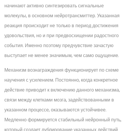
начинают активно синтезировать сигнальные
молекулы, в основном нейротрансмиттер. Указанная
реакция происходит не только в период достижения
удовольствия, но и при предвосхищении радостного
события. Именно поэтому предчувствие зачастую
выступает не менее значимым, чем само ощущение.
Механизм вознаграждения функционирует по схеме
научения с усилением. Постоянно, когда конкретное
действие приводит к включению данного механизма,
связи между клетками мозга, задействованными в
указанном процессе, оказываются устойчивее.
Медленно формируется стабильный нейронный путь,
который создает дублирование указанных действий