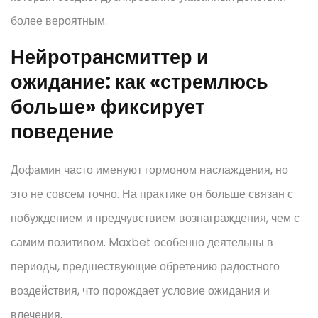
более вероятным.
Нейротрансмиттер и
ожидание: как «стремлюсь
больше» фиксирует
поведение
Дофамин часто именуют гормоном наслаждения, но
это не совсем точно. На практике он больше связан с
побуждением и предчувствием вознаграждения, чем с
самим позитивом. Maxbet особенно деятельны в
периоды, предшествующие обретению радостного
воздействия, что порождает условие ожидания и
влечения.