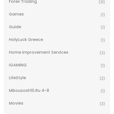
Forex Trading
(31)
Games
(1)
Guide
(1)
HolyLuck Greece
(1)
Home Improvement Services
(3)
IGAMING
(1)
LifeStyle
(2)
Mbousosh10.ru 4-8
(1)
Movies
(3)