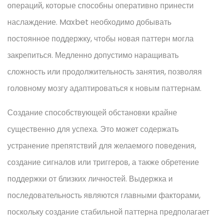
операций, которые способны оперативно принести
наслаждение. Maxbet необходимо добывать
постоянное поддержку, чтобы новая паттерн могла
закрепиться. Медленно допустимо наращивать
сложность или продолжительность занятия, позволяя
головному мозгу адаптироваться к новым паттернам.
Создание способствующей обстановки крайне
существенно для успеха. Это может содержать
устранение препятствий для желаемого поведения,
создание сигналов или триггеров, а также обретение
поддержки от близких личностей. Выдержка и
последовательность являются главными факторами,
поскольку создание стабильной паттерна предполагает