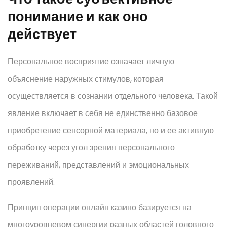
понимание и как оно
действует
Персональное восприятие означает личную
объяснение наружных стимулов, которая
осуществляется в сознании отдельного человека. Такой
явление включает в себя не единственно базовое
приобретение сенсорной материала, но и ее активную
обработку через угол зрения персонального
переживаний, представлений и эмоциональных
проявлений.
Принцип операции онлайн казино базируется на
многоуровневом синергии разных областей головного