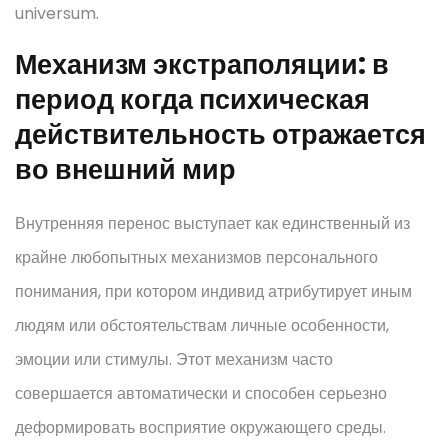
universum.
Механизм экстраполяции: в
период когда психическая
действительность отражается
во внешний мир
Внутренняя перенос выступает как единственный из
крайне любопытных механизмов персонального
понимания, при котором индивид атрибутирует иным
людям или обстоятельствам личные особенности,
эмоции или стимулы. Этот механизм часто
совершается автоматически и способен серьезно
деформировать восприятие окружающего среды.