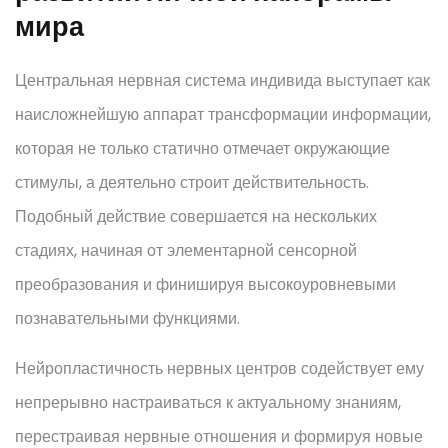
мира
Центральная нервная система индивида выступает как
наисложнейшую аппарат трансформации информации,
которая не только статично отмечает окружающие
стимулы, а деятельно строит действительность.
Подобный действие совершается на нескольких
стадиях, начиная от элементарной сенсорной
преобразования и финишируя высокоуровневыми
познавательными функциями.
Нейропластичность нервных центров содействует ему
непрерывно настраиваться к актуальному знаниям,
перестраивая нервные отношения и формируя новые