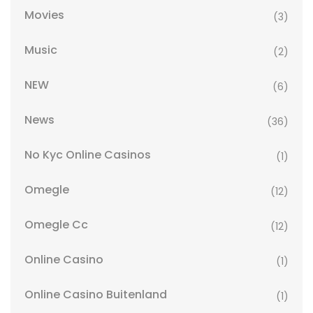
Movies
(3)
Music
(2)
NEW
(6)
News
(36)
No Kyc Online Casinos
(1)
Omegle
(12)
Omegle Cc
(12)
Online Casino
(1)
Online Casino Buitenland
(1)