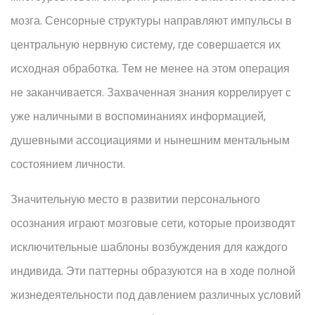
мозга. Сенсорные структуры направляют импульсы в
центральную нервную систему, где совершается их
исходная обработка. Тем не менее на этом операция
не заканчивается. Захваченная знания коррелирует с
уже наличными в воспоминаниях информацией,
душевными ассоциациями и нынешним ментальным
состоянием личности.
Значительную место в развитии персонального
осознания играют мозговые сети, которые производят
исключительные шаблоны возбуждения для каждого
индивида. Эти паттерны образуются на в ходе полной
жизнедеятельности под давлением различных условий