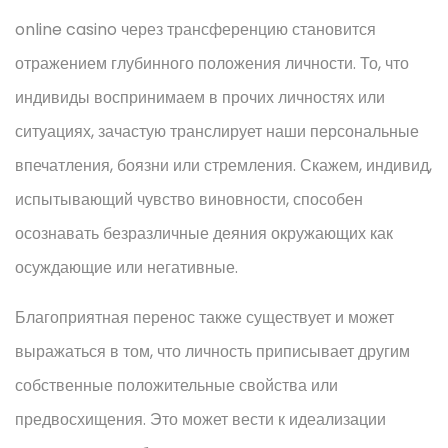
online casino через трансференцию становится
отражением глубинного положения личности. То, что
индивиды воспринимаем в прочих личностях или
ситуациях, зачастую транслирует наши персональные
впечатления, боязни или стремления. Скажем, индивид,
испытывающий чувство виновности, способен
осознавать безразличные деяния окружающих как
осуждающие или негативные.
Благоприятная перенос также существует и может
выражаться в том, что личность приписывает другим
собственные положительные свойства или
предвосхищения. Это может вести к идеализации