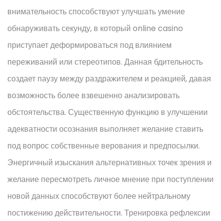
внимательность способствуют улучшать умение
обнаруживать секунду, в который online casino
приступает деформироваться под влиянием
переживаний или стереотипов. Данная бдительность
создает паузу между раздражителем и реакцией, давая
возможность более взвешенно анализировать
обстоятельства. Существенную функцию в улучшении
адекватности осознания выполняет желание ставить
под вопрос собственные верования и предпосылки.
Энергичный изыскания альтернативных точек зрения и
желание пересмотреть личное мнение при поступлении
новой данных способствуют более нейтральному
постижению действительности. Тренировка рефлексии