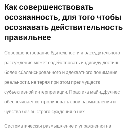
Как совершенствовать
осознанность, для того чтобы
осознавать действительность
правильнее
Совершенствование бдительности и рассудительного
рассуждения может содействовать индивиду достичь
более сбалансированного и адекватного понимания
реальности, не теряя при этом преимуществ
субъективной интерпретации. Практика майндфулнес
обеспечивает контролировать свои размышления и
чувства без быстрого суждения о них.
Систематическая размышление и упражнения на