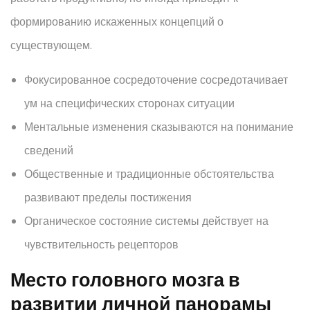
формированию искаженных концепций о
существующем.
Фокусированное сосредоточение сосредотачивает
ум на специфических сторонах ситуации
Ментальные изменения сказываются на понимание
сведений
Общественные и традиционные обстоятельства
развивают пределы постижения
Органическое состояние системы действует на
чувствительность рецепторов
Место головного мозга в
развитии личной панорамы