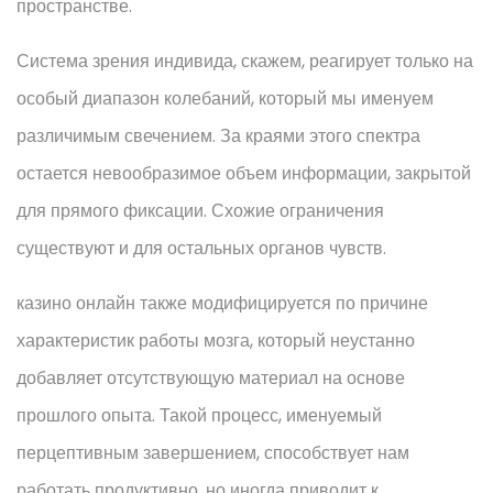
пространстве.
Система зрения индивида, скажем, реагирует только на
особый диапазон колебаний, который мы именуем
различимым свечением. За краями этого спектра
остается невообразимое объем информации, закрытой
для прямого фиксации. Схожие ограничения
существуют и для остальных органов чувств.
казино онлайн также модифицируется по причине
характеристик работы мозга, который неустанно
добавляет отсутствующую материал на основе
прошлого опыта. Такой процесс, именуемый
перцептивным завершением, способствует нам
работать продуктивно, но иногда приводит к