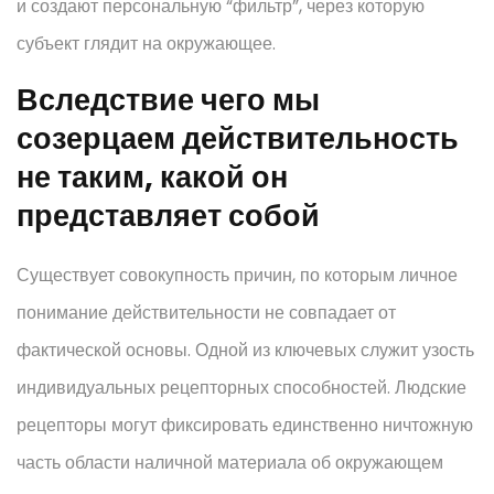
и создают персональную “фильтр”, через которую
субъект глядит на окружающее.
Вследствие чего мы
созерцаем действительность
не таким, какой он
представляет собой
Существует совокупность причин, по которым личное
понимание действительности не совпадает от
фактической основы. Одной из ключевых служит узость
индивидуальных рецепторных способностей. Людские
рецепторы могут фиксировать единственно ничтожную
часть области наличной материала об окружающем