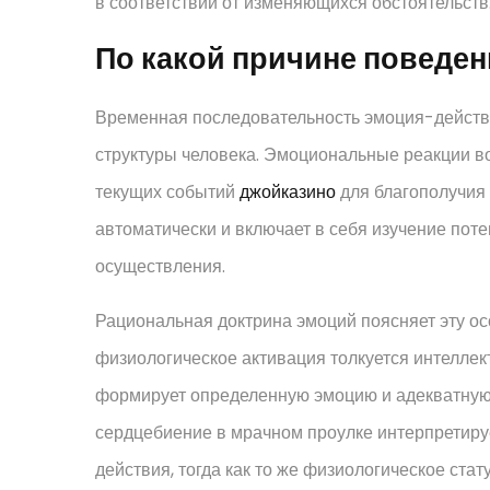
в соответствии от изменяющихся обстоятельств
По какой причине поведен
Временная последовательность эмоция-действ
структуры человека. Эмоциональные реакции в
текущих событий
джойказино
для благополучия
автоматически и включает в себя изучение поте
осуществления.
Рациональная доктрина эмоций поясняет эту ос
физиологическое активация толкуется интеллек
формирует определенную эмоцию и адекватную
сердцебиение в мрачном проулке интерпретируе
действия, тогда как то же физиологическое стат