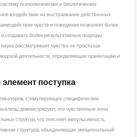
истему психологических и биологических
нное воздействие на выстраивание действенных
аимодействия чувств и поведения позволяет более
и создавать более результативные подходы
 наука рассматривает чувства не просто как
людской деятельности, определяющие ориентацию и
 элемент поступка
ктиваторов, стимулирующих специфические
анализы демонстрируют, что чувственные зоны
льных структур, что поясняет импульсивность
тивная структура, объединяющая эмоциональный