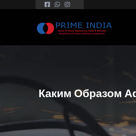
Каким Образом А