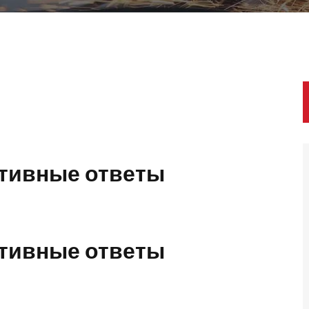
тивные ответы
тивные ответы