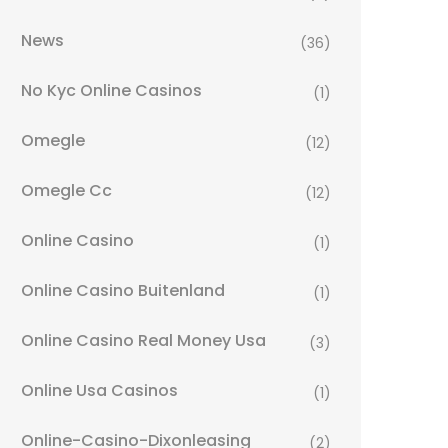
News
(36)
No Kyc Online Casinos
(1)
Omegle
(12)
Omegle Cc
(12)
Online Casino
(1)
Online Casino Buitenland
(1)
Online Casino Real Money Usa
(3)
Online Usa Casinos
(1)
Online-Casino-Dixonleasing
(2)