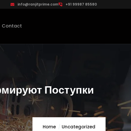
info@ranjitprime.com
+91 99987 85580
Contact
рмируют Поступки
Home
Uncategorized