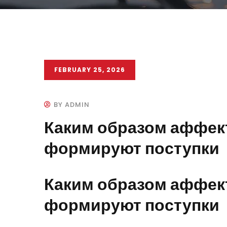
FEBRUARY 25, 2026
BY ADMIN
Каким образом аффек
формируют поступки
Каким образом аффек
формируют поступки