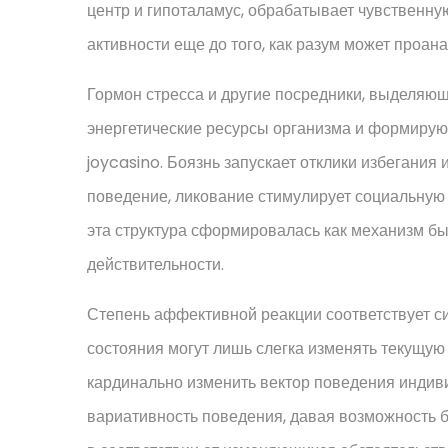
центр и гипоталамус, обрабатывает чувственну
активности еще до того, как разум может проан
Гормон стресса и другие посредники, выделяю
энергетические ресурсы организма и формирую
joycasino. Боязнь запускает отклики избегания
поведение, ликование стимулирует социальную 
эта структура сформировалась как механизм бы
действительности.
Степень аффективной реакции соответствует 
состояния могут лишь слегка изменять текущую 
кардинально изменить вектор поведения индив
вариативность поведения, давая возможность