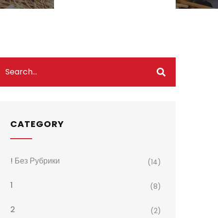
CATEGORY
! Без Рубрики
(14)
1
(8)
2
(2)