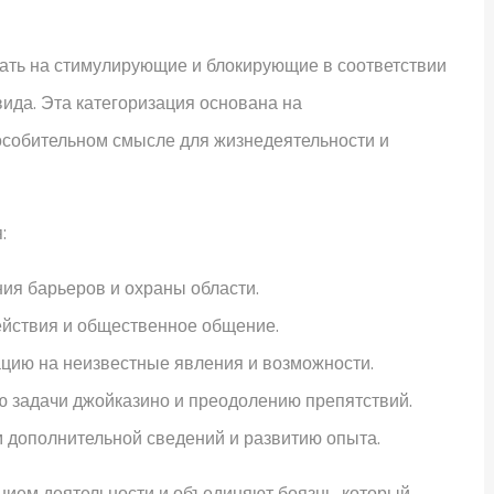
ать на стимулирующие и блокирующие в соответствии
вида. Эта категоризация основана на
особительном смысле для жизнедеятельности и
:
ия барьеров и охраны области.
ействия и общественное общение.
цию на неизвестные явления и возможности.
ю задачи джойказино и преодолению препятствий.
м дополнительной сведений и развитию опыта.
ием деятельности и объединяют боязнь, который