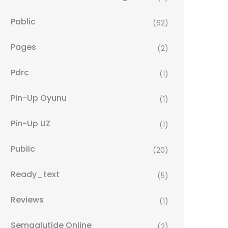
Pablic
(62)
Pages
(2)
Pdrc
(1)
Pin-Up Oyunu
(1)
Pin-Up UZ
(1)
Public
(20)
Ready_text
(5)
Reviews
(1)
Semaglutide Online
(2)