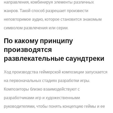
направления, комбинируя элементы различных
жанров. Такой способ разрешает произвести
неповторимое аудио, которое становится знакомым
символом развлечения или серии.
По какому принципу
производятся
развлекательные саундтреки
Ход производства геймерской композиции запускается
на первоначальных стадиях разработки игры.
Композиторы близко взаимодействуют с
разработчиками игр и художественными
руководителями, чтобы понять концепцию геймы и ее