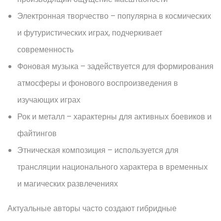
Электронная творчество – популярна в космических
и футуристических играх, подчеркивает
современность
Фоновая музыка – задействуется для формирования
атмосферы и фонового воспроизведения в
изучающих играх
Рок и металл – характерны для активных боевиков и
файтингов
Этническая композиция – используется для
трансляции национального характера в временных
и магических развлечениях
Актуальные авторы часто создают гибридные