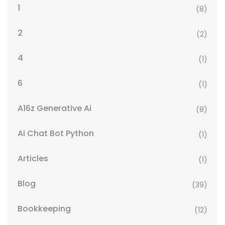
1
(8)
2
(2)
4
(1)
6
(1)
A16z Generative Ai
(8)
Ai Chat Bot Python
(1)
Articles
(1)
Blog
(39)
Bookkeeping
(12)