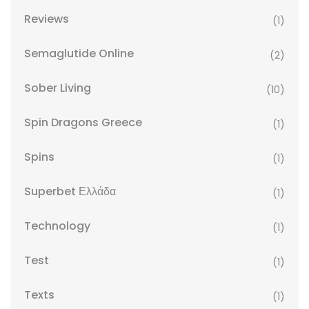
Reviews
(1)
Semaglutide Online
(2)
Sober Living
(10)
Spin Dragons Greece
(1)
Spins
(1)
Superbet Ελλάδα
(1)
Technology
(1)
Test
(1)
Texts
(1)