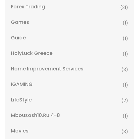
Forex Trading
(31)
Games
(1)
Guide
(1)
HolyLuck Greece
(1)
Home Improvement Services
(3)
IGAMING
(1)
LifeStyle
(2)
Mbousosh10.ru 4-8
(1)
Movies
(3)