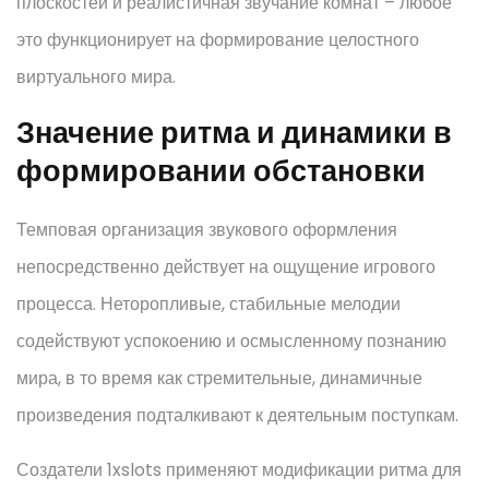
плоскостей и реалистичная звучание комнат – любое
это функционирует на формирование целостного
виртуального мира.
Значение ритма и динамики в
формировании обстановки
Темповая организация звукового оформления
непосредственно действует на ощущение игрового
процесса. Неторопливые, стабильные мелодии
содействуют успокоению и осмысленному познанию
мира, в то время как стремительные, динамичные
произведения подталкивают к деятельным поступкам.
Создатели 1xslots применяют модификации ритма для