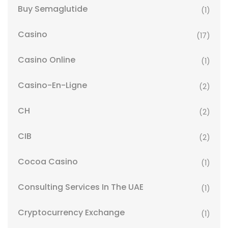
Buy Semaglutide
(1)
Casino
(17)
Casino Online
(1)
Casino-En-Ligne
(2)
CH
(2)
CIB
(2)
Cocoa Casino
(1)
Consulting Services In The UAE
(1)
Cryptocurrency Exchange
(1)