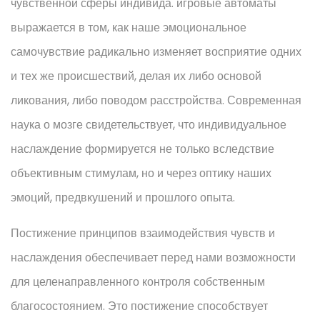
чувственной сферы индивида. игровые автоматы
выражается в том, как наше эмоциональное
самочувствие радикально изменяет восприятие одних
и тех же происшествий, делая их либо основой
ликования, либо поводом расстройства. Современная
наука о мозге свидетельствует, что индивидуальное
наслаждение формируется не только вследствие
объективным стимулам, но и через оптику наших
эмоций, предвкушений и прошлого опыта.
Постижение принципов взаимодействия чувств и
наслаждения обеспечивает перед нами возможности
для целенаправленного контроля собственным
благосостоянием. Это постижение способствует