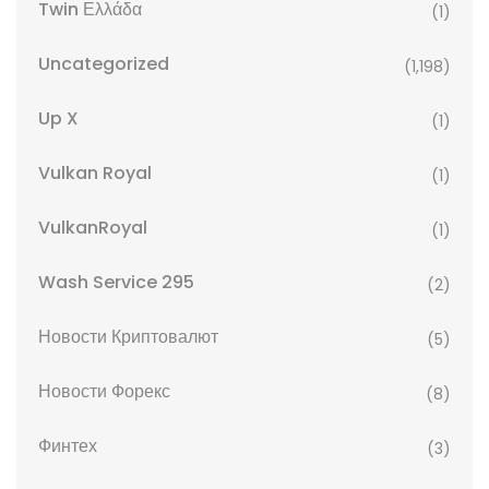
Twin Ελλάδα
(1)
Uncategorized
(1,198)
Up X
(1)
Vulkan Royal
(1)
VulkanRoyal
(1)
Wash Service 295
(2)
Новости Криптовалют
(5)
Новости Форекс
(8)
Финтех
(3)