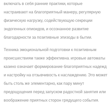
включать в себя ранние практики, которые
настраивают на благоприятный манеру, регулярную
физическую нагрузку, содействующую секреции
эндогенных опиоидов, и осознанное развитие
благодарности за позитивные эпизоды в бытии.
Техника эмоциональной подготовки к позитивным
происшествиям также эффективна. игровые автоматы
казино означает формирование благоприятных надежд
и настройку на отзывчивость к наслаждению. Это может
быть столь же элементарно, как пару минут
предощущения перед запуском радостной занятия или
воображение приятных сторон грядущего события.