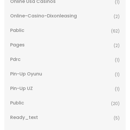
Online Usa Casinos
(1)
Online-Casino-Dixonleasing
(2)
Pablic
(62)
Pages
(2)
Pdrc
(1)
Pin-Up Oyunu
(1)
Pin-Up UZ
(1)
Public
(20)
Ready_text
(5)