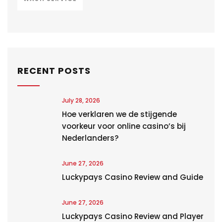
RECENT POSTS
July 28, 2026
Hoe verklaren we de stijgende
voorkeur voor online casino’s bij
Nederlanders?
June 27, 2026
Luckypays Casino Review and Guide
June 27, 2026
Luckypays Casino Review and Player