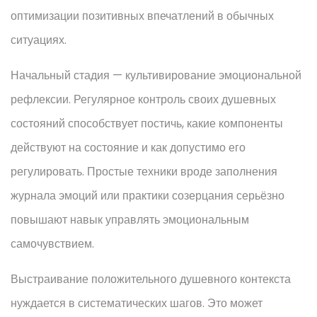
оптимизации позитивных впечатлений в обычных
ситуациях.
Начальный стадия — культивирование эмоциональной
рефлексии. Регулярное контроль своих душевных
состояний способствует постичь, какие компоненты
действуют на состояние и как допустимо его
регулировать. Простые техники вроде заполнения
журнала эмоций или практики созерцания серьёзно
повышают навык управлять эмоциональным
самочувствием.
Выстраивание положительного душевного контекста
нуждается в систематических шагов. Это может