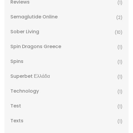
Reviews
(1)
Semaglutide Online
(2)
Sober Living
(10)
Spin Dragons Greece
(1)
Spins
(1)
Superbet Ελλάδα
(1)
Technology
(1)
Test
(1)
Texts
(1)