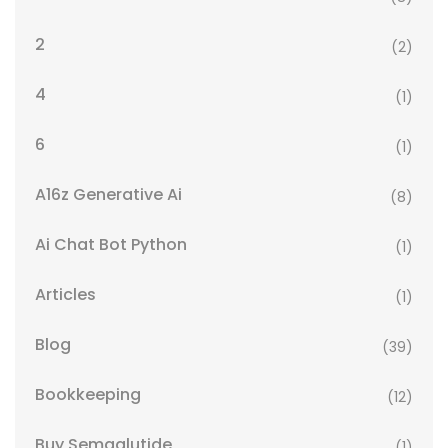
2
(2)
4
(1)
6
(1)
A16z Generative Ai
(8)
Ai Chat Bot Python
(1)
Articles
(1)
Blog
(39)
Bookkeeping
(12)
Buy Semaglutide
(1)