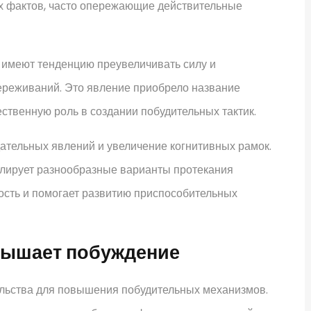
х фактов, часто опережающие действительные
 имеют тенденцию преувеличивать силу и
ереживаний. Это явление приобрело название
ственную роль в создании побудительных тактик.
дательных явлений и увеличение когнитивных рамок.
лирует разнообразные варианты протекания
ость и помогает развитию приспособительных
вышает побуждение
ельства для повышения побудительных механизмов.