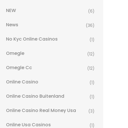
NEW
(6)
News
(36)
No Kyc Online Casinos
(1)
Omegle
(12)
Omegle Cc
(12)
Online Casino
(1)
Online Casino Buitenland
(1)
Online Casino Real Money Usa
(3)
Online Usa Casinos
(1)