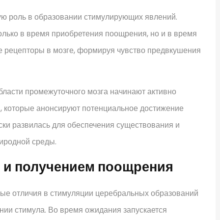
ю роль в образовании стимулирующих явлений.
ько в время приобретения поощрения, но и в время
е рецепторы в мозге, формируя чувство предвкушения
бласти промежуточного мозга начинают активно
, которые анонсируют потенциальное достижение
ски развилась для обеспечения существования и
иродной среды.
 и получением поощрения
ые отличия в стимуляции церебральных образований
нии стимула. Во время ожидания запускается