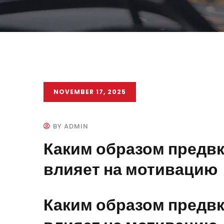
NOVEMBER 17, 2025
BY ADMIN
Каким образом предв
влияет на мотивацию
Каким образом предв