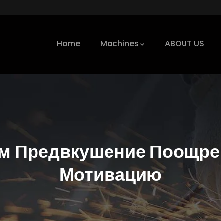
Home
Machines
ABOUT US
м Предвкушение Поощре
Мотивацию