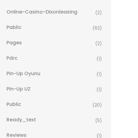
Online-Casino-Dixonleasing
(2)
Pablic
(62)
Pages
(2)
Pdrc
(1)
Pin-Up Oyunu
(1)
Pin-Up UZ
(1)
Public
(20)
Ready_text
(5)
Reviews
(1)