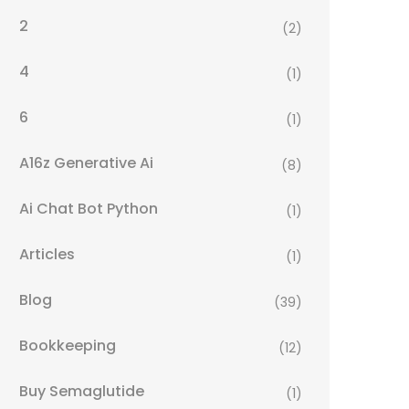
2
(2)
4
(1)
6
(1)
A16z Generative Ai
(8)
Ai Chat Bot Python
(1)
Articles
(1)
Blog
(39)
Bookkeeping
(12)
Buy Semaglutide
(1)