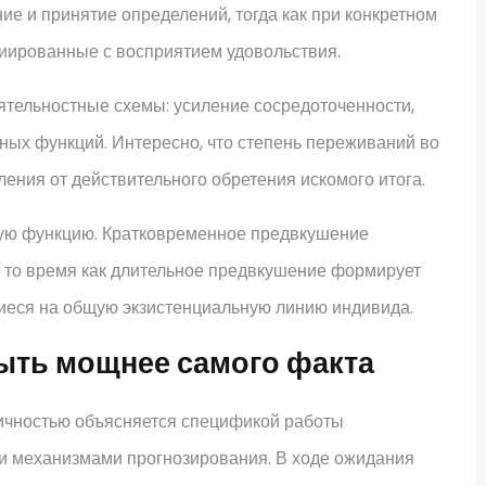
ие и принятие определений, тогда как при конкретном
циированные с восприятием удовольствия.
ятельностные схемы: усиление сосредоточенности,
ных функций. Интересно, что степень переживаний во
ения от действительного обретения искомого итога.
ную функцию. Кратковременное предвкушение
 то время как длительное предвкушение формирует
иеся на общую экзистенциальную линию индивида.
ыть мощнее самого факта
чностью объясняется спецификой работы
и механизмами прогнозирования. В ходе ожидания