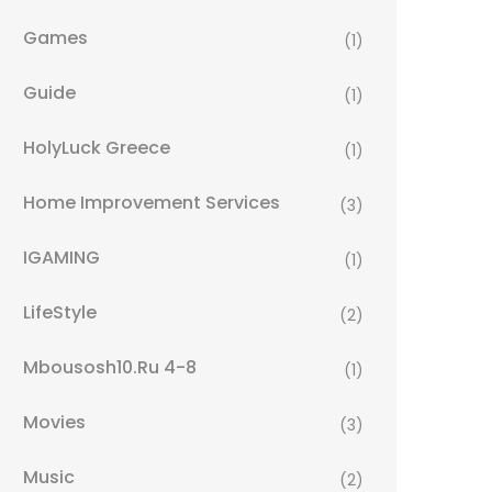
Games
(1)
Guide
(1)
HolyLuck Greece
(1)
Home Improvement Services
(3)
IGAMING
(1)
LifeStyle
(2)
Mbousosh10.ru 4-8
(1)
Movies
(3)
Music
(2)