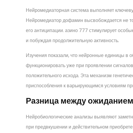
Нейромедиаторная система выполняет ключеву
Нейромедиатор дофамин высвобождается не тол
его антиципации. азино 777 стимулирует особы
и побуждая продолжительную активность.
Изучения показали, что нейронные единицы в о
функционировать уже при проявлении сигналов
положительного исхода. Эта механизм генетиче
приспособления к варьирующимся условиям пр
Разница между ожиданием
Нейробиологические анализы выявляют заметн
при предвкушении и действительном приобрете