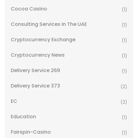
Cocoa Casino
(1)
Consulting Services In The UAE
(1)
Cryptocurrency Exchange
(1)
Cryptocurrency News
(1)
Delivery Service 269
(1)
Delivery Service 373
(2)
EC
(2)
Education
(1)
Fairspin-Casino
(1)