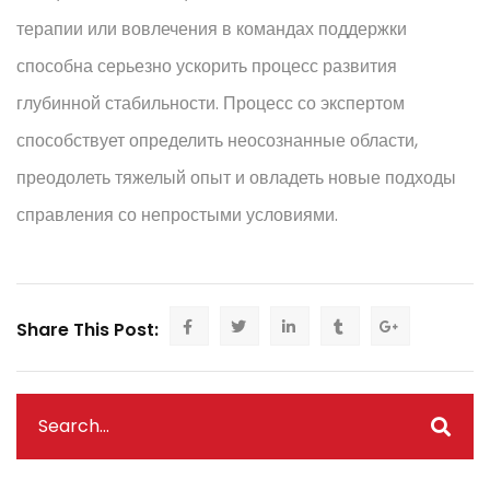
терапии или вовлечения в командах поддержки
способна серьезно ускорить процесс развития
глубинной стабильности. Процесс со экспертом
способствует определить неосознанные области,
преодолеть тяжелый опыт и овладеть новые подходы
справления со непростыми условиями.
Share This Post: