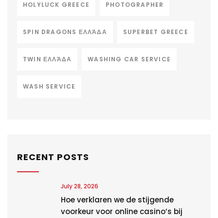
HOLYLUCK GREECE
PHOTOGRAPHER
SPIN DRAGONS ΕΛΛΆΔΑ
SUPERBET GREECE
TWIN ΕΛΛΆΔΑ
WASHING CAR SERVICE
WASH SERVICE
RECENT POSTS
July 28, 2026
Hoe verklaren we de stijgende
voorkeur voor online casino’s bij