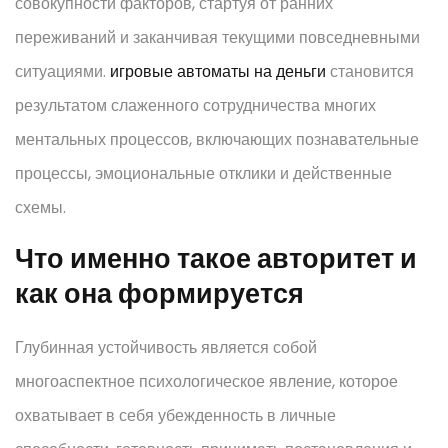
совокупности факторов, стартуя от ранних
переживаний и заканчивая текущими повседневными
ситуациями.
игровые автоматы на деньги
становится
результатом слаженного сотрудничества многих
ментальных процессов, включающих познавательные
процессы, эмоциональные отклики и действенные
схемы.
Что именно такое авторитет и
как она формируется
Глубинная устойчивость является собой
многоаспектное психологическое явление, которое
охватывает в себя убежденность в личные