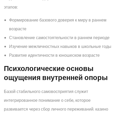
этапов:
Формирование базового доверия к миру в раннем
возрасте
Становление самостоятельности в раннем периоде
Изучение межличностных навыков в школьные годы
Развитие идентичности в юношеском возрасте
Психологические основы
ощущения внутренней опоры
Базой стабильного самовосприятия служит
интегрированное понимание о себе, которое
развивается через сбор личного переживаний. казино