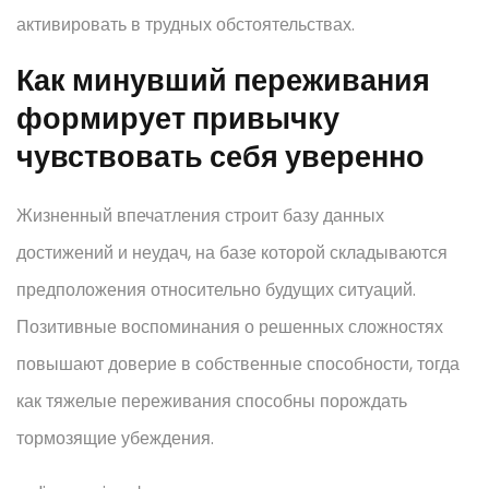
активировать в трудных обстоятельствах.
Как минувший переживания
формирует привычку
чувствовать себя уверенно
Жизненный впечатления строит базу данных
достижений и неудач, на базе которой складываются
предположения относительно будущих ситуаций.
Позитивные воспоминания о решенных сложностях
повышают доверие в собственные способности, тогда
как тяжелые переживания способны порождать
тормозящие убеждения.