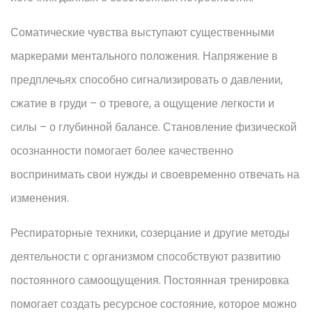
Соматические чувства выступают существенными
маркерами ментального положения. Напряжение в
предплечьях способно сигнализировать о давлении,
сжатие в груди – о тревоге, а ощущение легкости и
силы – о глубинной балансе. Становление физической
осознанности помогает более качественно
воспринимать свои нужды и своевременно отвечать на
изменения.
Респираторные техники, созерцание и другие методы
деятельности с организмом способствуют развитию
постоянного самоощущения. Постоянная тренировка
помогает создать ресурсное состояние, которое можно