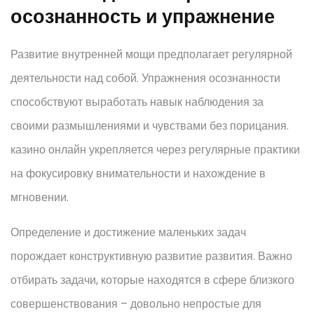
осознанность и упражнение
Развитие внутренней мощи предполагает регулярной
деятельности над собой. Упражнения осознанности
способствуют выработать навык наблюдения за
своими размышлениями и чувствами без порицания.
казино онлайн укрепляется через регулярные практики
на фокусировку внимательности и нахождение в
мгновении.
Определение и достижение маленьких задач
порождает конструктивную развитие развития. Важно
отбирать задачи, которые находятся в сфере близкого
совершенствования – довольно непростые для