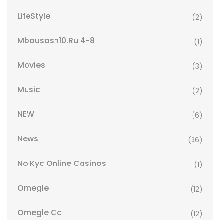
LifeStyle
(2)
Mbousosh10.ru 4-8
(1)
Movies
(3)
Music
(2)
NEW
(6)
News
(36)
No Kyc Online Casinos
(1)
Omegle
(12)
Omegle Cc
(12)