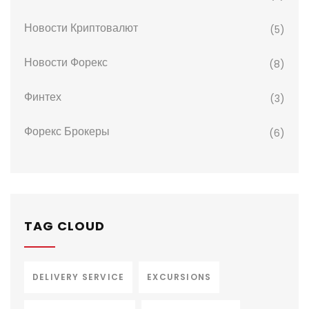
Новости Криптовалют
(5)
Новости Форекс
(8)
Финтех
(3)
Форекс Брокеры
(6)
TAG CLOUD
DELIVERY SERVICE
EXCURSIONS