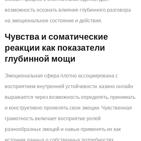
возможность осознать влияние глубинного разговора
на эмоциональное состояние и действия.
Чувства и соматические
реакции как показатели
глубинной мощи
Эмоциональная сфера плотно ассоциирована с
восприятием внутренней устойчивости. казино онлайн
выражается через возможность определять, принимать
и конструктивно проявлять свои эмоции. Чувственная
грамотность включает восприятие ролей
разнообразных эмоций и навык применять их как
источник данных о собственных потребностях.