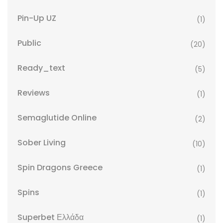
Pin-Up UZ
(1)
Public
(20)
Ready_text
(5)
Reviews
(1)
Semaglutide Online
(2)
Sober Living
(10)
Spin Dragons Greece
(1)
Spins
(1)
Superbet Ελλάδα
(1)