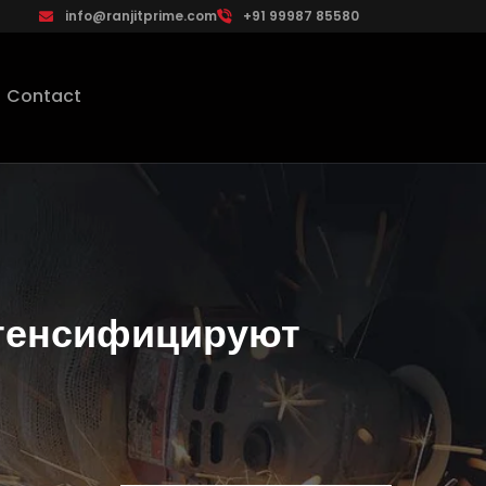
info@ranjitprime.com
+91 99987 85580
Contact
тенсифицируют