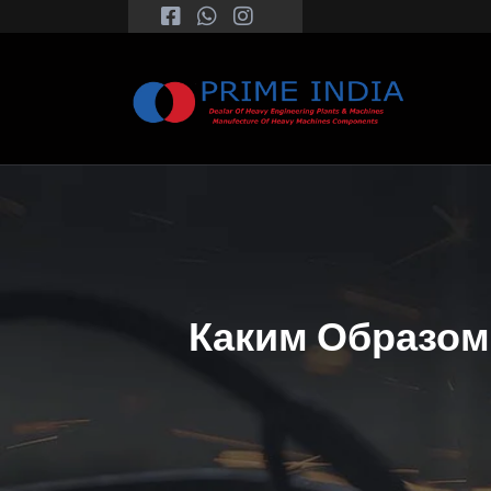
Каким Образо