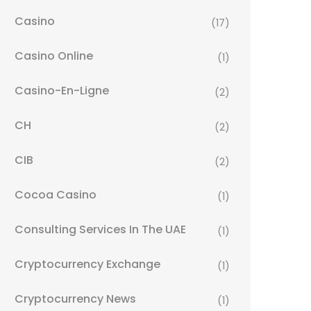
Casino
(17)
Casino Online
(1)
Casino-En-Ligne
(2)
CH
(2)
CIB
(2)
Cocoa Casino
(1)
Consulting Services In The UAE
(1)
Cryptocurrency Exchange
(1)
Cryptocurrency News
(1)