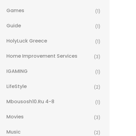
Games
(1)
Guide
(1)
HolyLuck Greece
(1)
Home Improvement Services
(3)
IGAMING
(1)
LifeStyle
(2)
Mbousosh10.ru 4-8
(1)
Movies
(3)
Music
(2)