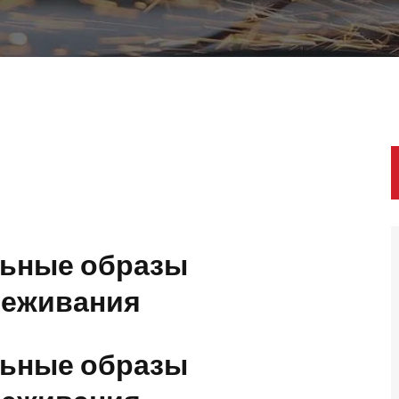
льные образы
реживания
льные образы