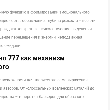
енную функцию в формировании эмоционального
щие черты, обрамление, глубина резкости – все эти
рождают конкретные психологические выделения.
ение перемещения и энергии, неподвижная –
го ожидания.
о 777 как механизм
ого
 возможности для творческого самовыражения,
 авторов. От колоссальных вселенских баталий до
ущества – теперь нет барьеров для образного