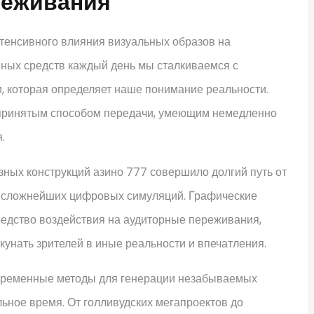
реживания
тенсивного влияния визуальных образов на
нных средств каждый день мы сталкиваемся с
 которая определяет наше понимание реальности.
ринятым способом передачи, умеющим немедленно
.
ых конструкций азино 777 совершило долгий путь от
исложнейших цифровых симуляций. Графические
едство воздействия на аудиторные переживания,
унать зрителей в иные реальности и впечатления.
овременные методы для генерации незабываемых
льное время. От голливудских мегапроектов до