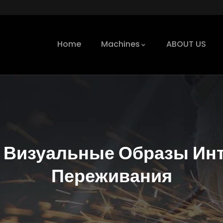
Home
Machines
ABOUT US
м Визуальные Образы Ин
Переживания