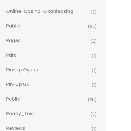
Online-Casino-Dixonleasing
(2)
Pablic
(62)
Pages
(2)
Pdrc
(1)
Pin-Up Oyunu
(1)
Pin-Up UZ
(1)
Public
(20)
Ready_text
(5)
Reviews
(1)