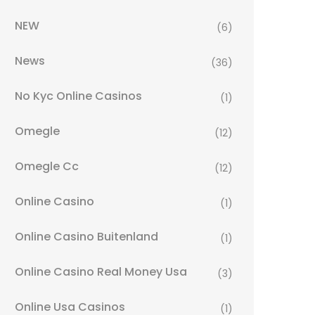
NEW
(6)
News
(36)
No Kyc Online Casinos
(1)
Omegle
(12)
Omegle Cc
(12)
Online Casino
(1)
Online Casino Buitenland
(1)
Online Casino Real Money Usa
(3)
Online Usa Casinos
(1)