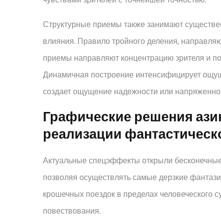
Структурные приемы также занимают существ
влияния. Правило тройного деления, направляю
приемы направляют концентрацию зрителя и по
Динамичная построение интенсифицирует ощущ
создает ощущение надежности или напряженно
Графические решения азин
реализации фантастическ
Актуальные спецэффекты открыли бесконечные
позволяя осуществлять самые дерзкие фантазии
крошечных поездок в пределах человеческого с
повествования.