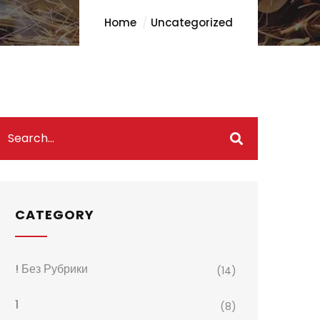
Home
Uncategorized
CATEGORY
! Без Рубрики
(14)
1
(8)