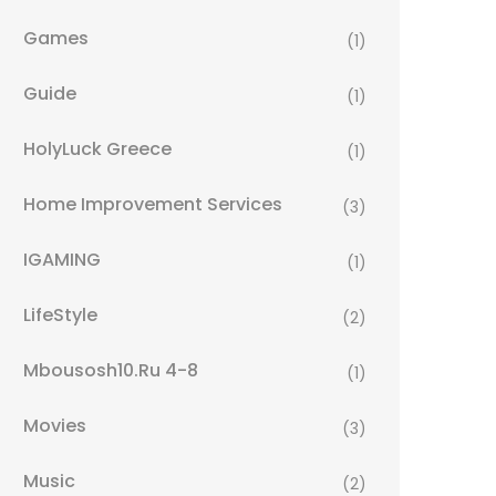
Games
(1)
Guide
(1)
HolyLuck Greece
(1)
Home Improvement Services
(3)
IGAMING
(1)
LifeStyle
(2)
Mbousosh10.ru 4-8
(1)
Movies
(3)
Music
(2)