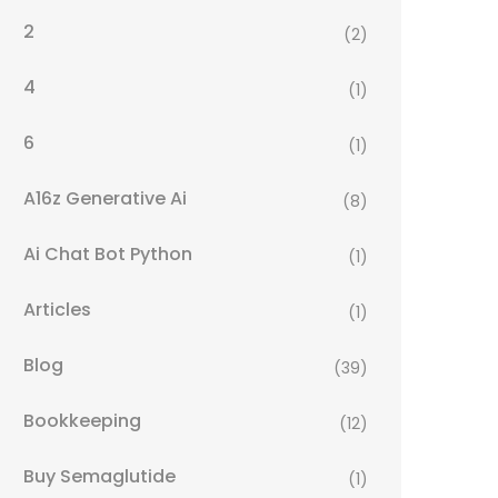
2
(2)
4
(1)
6
(1)
A16z Generative Ai
(8)
Ai Chat Bot Python
(1)
Articles
(1)
Blog
(39)
Bookkeeping
(12)
Buy Semaglutide
(1)