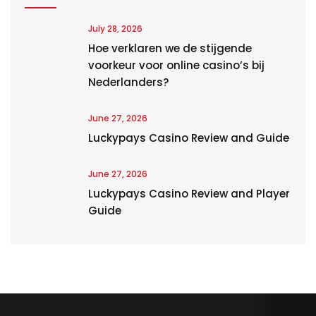
July 28, 2026
Hoe verklaren we de stijgende
voorkeur voor online casino’s bij
Nederlanders?
June 27, 2026
Luckypays Casino Review and Guide
June 27, 2026
Luckypays Casino Review and Player
Guide