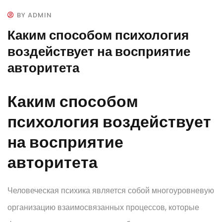
BY ADMIN
Каким способом психология
воздействует на восприятие
авторитета
Каким способом
психология воздействует
на восприятие
авторитета
Человеческая психика является собой многоуровневую
организацию взаимосвязанных процессов, которые