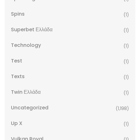
Spins
(1)
Superbet Ελλάδα
(1)
Technology
(1)
Test
(1)
Texts
(1)
Twin Ελλάδα
(1)
Uncategorized
(1,198)
Up X
(1)
Vulkan Royal
(1)