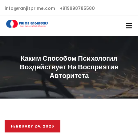
info@ranjitprime.com
+919998785580
Каким Способом Психология
Воздействует На Восприятие
Авторитета
FEBRUARY 24, 2026