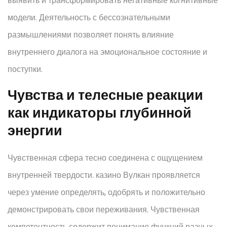
выявить и трансформировать негативные когнитивные
модели. Деятельность с бессознательными
размышлениями позволяет понять влияние
внутреннего диалога на эмоциональное состояние и
поступки.
Чувства и телесные реакции
как индикаторы глубинной
энергии
Чувственная сфера тесно соединена с ощущением
внутренней твердости. казино Вулкан проявляется
через умение определять, одобрять и положительно
демонстрировать свои переживания. Чувственная
компетентность содержит понимание функций разных