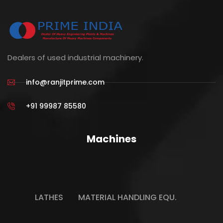
Dealers of used industrial machinery.
info@ranjitprime.com
+91 99987 85580
Machines
LATHES
MATERIAL HANDLING EQU.