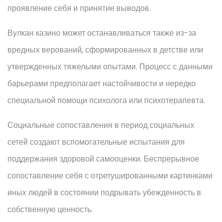
проявление себя и принятие выводов.
Вулкан казино может останавливаться также из-за
вредных верований, сформированных в детстве или
утвержденных тяжелыми опытами. Процесс с данными
барьерами предполагает настойчивости и нередко
специальной помощи психолога или психотерапевта.
Социальные сопоставления в период социальных
сетей создают вспомогательные испытания для
поддержания здоровой самооценки. Беспрерывное
сопоставление себя с отретушированными картинками
иных людей в состоянии подрывать убежденность в
собственную ценность.