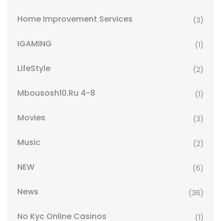
Home Improvement Services
(3)
IGAMING
(1)
LifeStyle
(2)
Mbousosh10.ru 4-8
(1)
Movies
(3)
Music
(2)
NEW
(6)
News
(36)
No Kyc Online Casinos
(1)