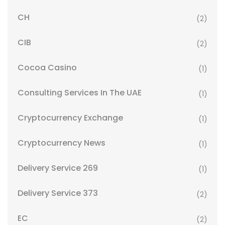
CH
(2)
CIB
(2)
Cocoa Casino
(1)
Consulting Services In The UAE
(1)
Cryptocurrency Exchange
(1)
Cryptocurrency News
(1)
Delivery Service 269
(1)
Delivery Service 373
(2)
EC
(2)