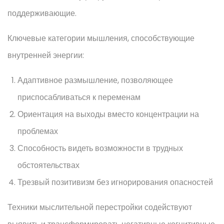
поддерживающие.
Ключевые категории мышления, способствующие
внутренней энергии:
Адаптивное размышление, позволяющее
приспосабливаться к переменам
Ориентация на выходы вместо концентрации на
проблемах
Способность видеть возможности в трудных
обстоятельствах
Трезвый позитивизм без игнорирования опасностей
Техники мыслительной перестройки содействуют