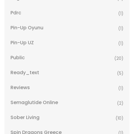
Pdrc
(1)
Pin-Up Oyunu
(1)
Pin-Up UZ
(1)
Public
(20)
Ready_text
(5)
Reviews
(1)
Semaglutide Online
(2)
Sober Living
(10)
Spin Dragons Greece
(1)