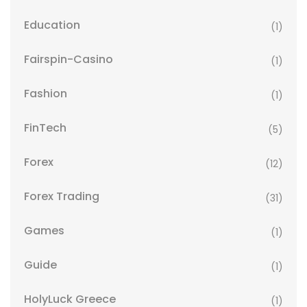
Education
(1)
Fairspin-Casino
(1)
Fashion
(1)
FinTech
(5)
Forex
(12)
Forex Trading
(31)
Games
(1)
Guide
(1)
HolyLuck Greece
(1)