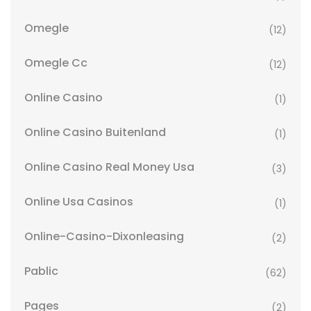
Omegle
(12)
Omegle Cc
(12)
Online Casino
(1)
Online Casino Buitenland
(1)
Online Casino Real Money Usa
(3)
Online Usa Casinos
(1)
Online-Casino-Dixonleasing
(2)
Pablic
(62)
Pages
(2)