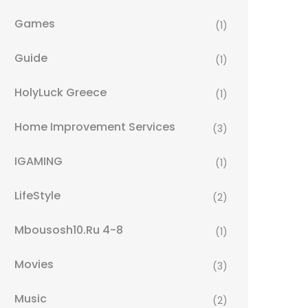
Games
(1)
Guide
(1)
HolyLuck Greece
(1)
Home Improvement Services
(3)
IGAMING
(1)
LifeStyle
(2)
Mbousosh10.ru 4-8
(1)
Movies
(3)
Music
(2)