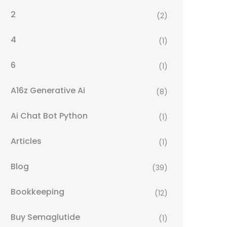
2
(2)
4
(1)
6
(1)
A16z Generative Ai
(8)
Ai Chat Bot Python
(1)
Articles
(1)
Blog
(39)
Bookkeeping
(12)
Buy Semaglutide
(1)