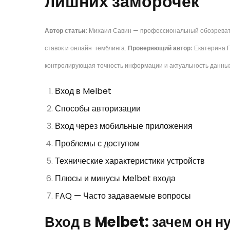
лишних заморочек
Автор статьи:
Михаил Савин — профессиональный обозревате
ставок и онлайн-гемблинга.
Проверяющий автор:
Екатерина П
контролирующая точность информации и актуальность данны
Вход в Melbet
Способы авторизации
Вход через мобильные приложения
Проблемы с доступом
Технические характеристики устройств
Плюсы и минусы Melbet входа
FAQ — Часто задаваемые вопросы
Вход в Melbet: зачем он ну