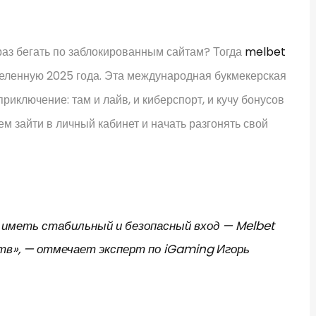
раз бегать по заблокированным сайтам? Тогда
melbet
еленную 2025 года. Эта международная букмекерская
риключение: там и лайв, и киберспорт, и кучу бонусов
ем зайти в личный кабинет и начать разгонять свой
о иметь стабильный и безопасный вход — Melbet
тв», — отмечает эксперт по iGaming Игорь