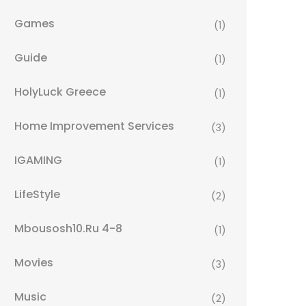
Games
(1)
Guide
(1)
HolyLuck Greece
(1)
Home Improvement Services
(3)
IGAMING
(1)
LifeStyle
(2)
Mbousosh10.ru 4-8
(1)
Movies
(3)
Music
(2)