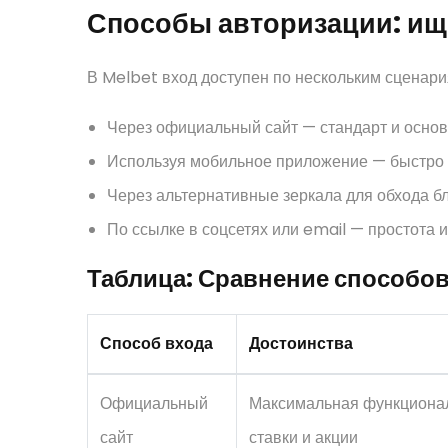
Способы авторизации: ищ
В Melbet вход доступен по нескольким сценария
Через официальный сайт — стандарт и основ
Используя мобильное приложение — быстро и
Через альтернативные зеркала для обхода бл
По ссылке в соцсетях или email — простота и
Таблица: Сравнение способов
Способ входа
Достоинства
Официальный
Максимальная функционал
сайт
ставки и акции