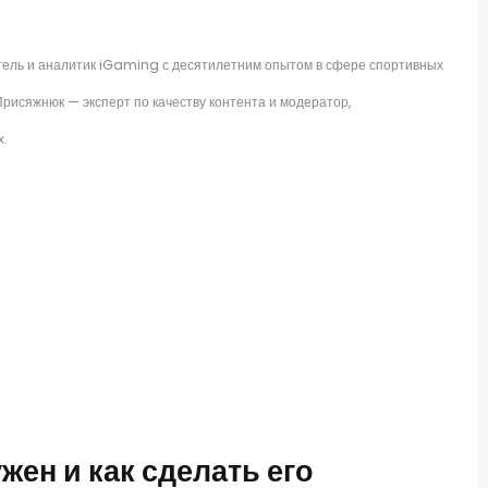
ль и аналитик iGaming с десятилетним опытом в сфере спортивных
рисяжнюк — эксперт по качеству контента и модератор,
х.
жен и как сделать его