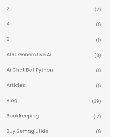
2
(2)
4
(1)
6
(1)
A16z Generative Ai
(8)
Ai Chat Bot Python
(1)
Articles
(1)
Blog
(39)
Bookkeeping
(12)
Buy Semaglutide
(1)