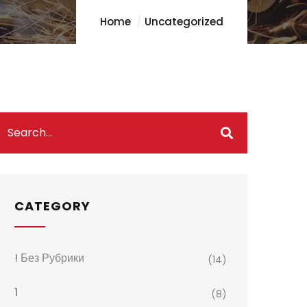
Home
Uncategorized
CATEGORY
! Без Рубрики
(14)
1
(8)