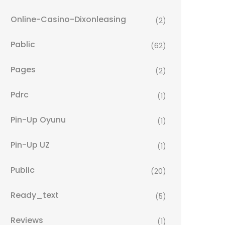
Online-Casino-Dixonleasing
(2)
Pablic
(62)
Pages
(2)
Pdrc
(1)
Pin-Up Oyunu
(1)
Pin-Up UZ
(1)
Public
(20)
Ready_text
(5)
Reviews
(1)