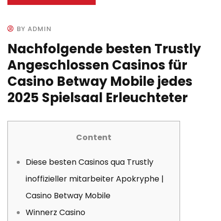
BY ADMIN
Nachfolgende besten Trustly
Angeschlossen Casinos für
Casino Betway Mobile jedes
2025 Spielsaal Erleuchteter
Content
Diese besten Casinos qua Trustly
inoffizieller mitarbeiter Apokryphe |
Casino Betway Mobile
Winnerz Casino