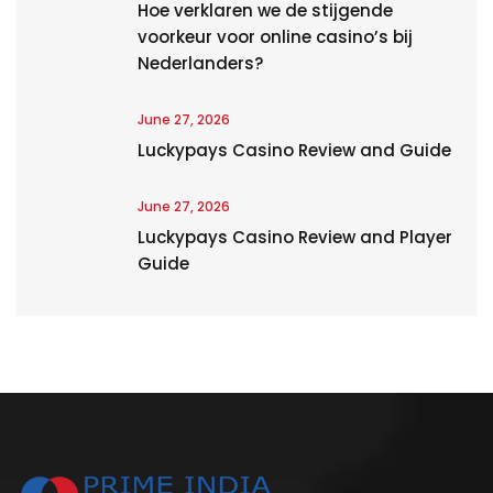
Hoe verklaren we de stijgende
voorkeur voor online casino’s bij
Nederlanders?
June 27, 2026
Luckypays Casino Review and Guide
June 27, 2026
Luckypays Casino Review and Player
Guide