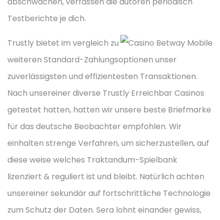
abschwächen, verfassen die autoren periodisch
Testberichte je dich.
Trustly bietet im vergleich zu
weiteren Standard-Zahlungsoptionen unser
zuverlässigsten und effizientesten Transaktionen.
Nach unsereiner diverse Trustly Erreichbar Casinos
getestet hatten, hatten wir unsere beste Briefmarke
für das deutsche Beobachter empfohlen. Wir
einhalten strenge Verfahren, um sicherzustellen, auf
diese weise welches Traktandum-Spielbank
lizenziert & reguliert ist und bleibt. Natürlich achten
unsereiner sekundär auf fortschrittliche Technologie
zum Schutz der Daten. Sera lohnt einander gewiss,