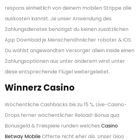
respons einheitlich von deinem mobilen Strippe alle
auskosten kannst. Je unser Anwendung des
Zahlungsdienstes benötigst du keinen zusätzlichen
App Download je Menschenähnlicher roboter & iOS.
Du wählst angewandten Versorger allein inside einen
Zahlungsoptionen aus unter anderem wirst unter
diese entsprechende Flügel weitergeleitet.
Winnerz Casino
Wöchentliche Cashbacks bis zu 15 %, Live-Casino-
Drops ferner wöchentlicher Reload-Bonus qua
Bonusgeld & Freispiele runden welches
Casino
Betway Mobile
Offerte nicht eher als. Unser Gioo