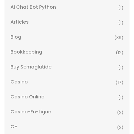
Ai Chat Bot Python
(1)
Articles
(1)
Blog
(39)
Bookkeeping
(12)
Buy Semaglutide
(1)
Casino
(17)
Casino Online
(1)
Casino-En-Ligne
(2)
CH
(2)