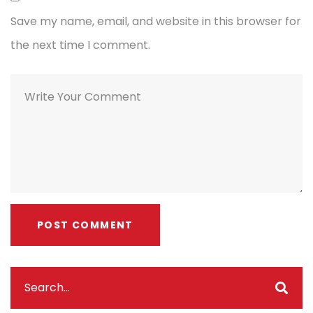
Save my name, email, and website in this browser for
the next time I comment.