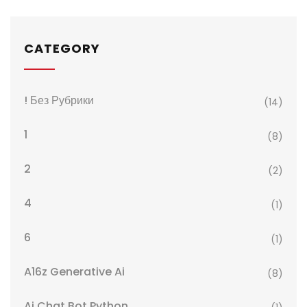
CATEGORY
! Без Рубрики
(14)
1
(8)
2
(2)
4
(1)
6
(1)
A16z Generative Ai
(8)
Ai Chat Bot Python