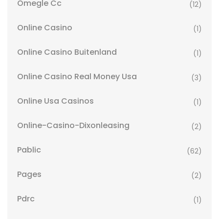
Omegle Cc
(12)
Online Casino
(1)
Online Casino Buitenland
(1)
Online Casino Real Money Usa
(3)
Online Usa Casinos
(1)
Online-Casino-Dixonleasing
(2)
Pablic
(62)
Pages
(2)
Pdrc
(1)