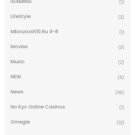
IGAMING
(1)
LifeStyle
(2)
Mbousosh10.ru 4-8
(1)
Movies
(3)
Music
(2)
NEW
(6)
News
(36)
No Kyc Online Casinos
(1)
Omegle
(12)