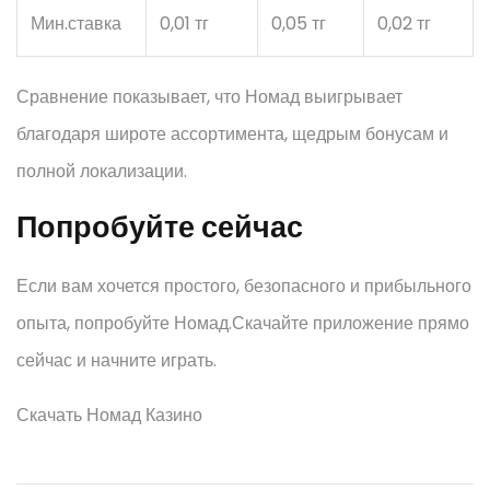
Мин.ставка
0,01 тг
0,05 тг
0,02 тг
Сравнение показывает, что Номад выигрывает
благодаря широте ассортимента, щедрым бонусам и
полной локализации.
Попробуйте сейчас
Если вам хочется простого, безопасного и прибыльного
опыта, попробуйте Номад.Скачайте приложение прямо
сейчас и начните играть.
Скачать Номад Казино