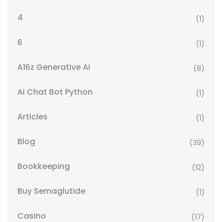
4
(1)
6
(1)
A16z Generative Ai
(8)
Ai Chat Bot Python
(1)
Articles
(1)
Blog
(39)
Bookkeeping
(12)
Buy Semaglutide
(1)
Casino
(17)