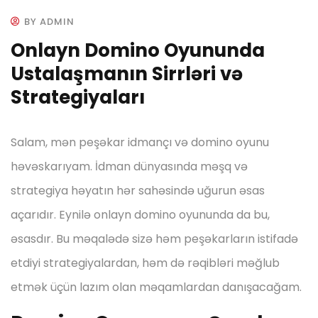
BY ADMIN
Onlayn Domino Oyununda
Ustalaşmanın Sirrləri və
Strategiyaları
Salam, mən peşəkar idmançı və domino oyunu
həvəskarıyam. İdman dünyasında məşq və
strategiya həyatın hər sahəsində uğurun əsas
açarıdır. Eynilə onlayn domino oyununda da bu,
əsasdır. Bu məqalədə sizə həm peşəkarların istifadə
etdiyi strategiyalardan, həm də rəqibləri məğlub
etmək üçün lazım olan məqamlardan danışacağam.