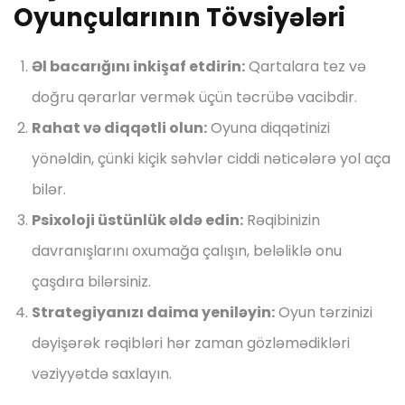
Oyunçularının Tövsiyələri
Əl bacarığını inkişaf etdirin:
Qartalara tez və
doğru qərarlar vermək üçün təcrübə vacibdir.
Rahat və diqqətli olun:
Oyuna diqqətinizi
yönəldin, çünki kiçik səhvlər ciddi nəticələrə yol aça
bilər.
Psixoloji üstünlük əldə edin:
Rəqibinizin
davranışlarını oxumağa çalışın, beləliklə onu
çaşdıra bilərsiniz.
Strategiyanızı daima yeniləyin:
Oyun tərzinizi
dəyişərək rəqibləri hər zaman gözləmədikləri
vəziyyətdə saxlayın.