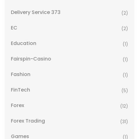
Delivery Service 373
(2)
EC
(2)
Education
(1)
Fairspin-Casino
(1)
Fashion
(1)
FinTech
(5)
Forex
(12)
Forex Trading
(31)
Games
(1)