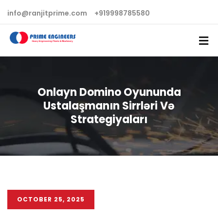
info@ranjitprime.com
+919998785580
Onlayn Domino Oyununda
Ustalaşmanın Sirrləri Və
Strategiyaları
OCTOBER 25, 2025