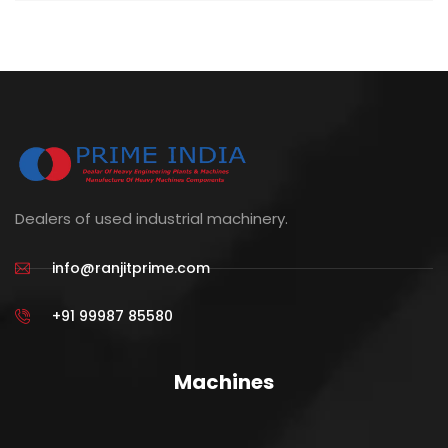
Dealers of used industrial machinery.
info@ranjitprime.com
+91 99987 85580
Machines