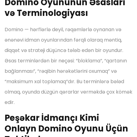
Domino Oyununun Əsasları
və Terminologiyası
Domino — hərflərlə deyil, rəqəmlərlə oynanan və
ənənəvi idman oyunlarından fərqli olaraq məntiq,
diqqət və strateji düşüncə tələb edən bir oyundur.
Əsas terminlərdən bir neçəsi: “bloklama”, “qartanın
bağlanması”, “rəqibin hərəkətlərini oxumaq” və
“maksimum xal toplamaq”dır. Bu terminlərə bələd
olmaq, oyunda düzgün qərarlar verməkdə çox kömək
edir.
Peşəkar İdmançı Kimi
Onlayn Domino Oyunu Üçün