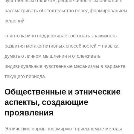
чувственным откликам, рефлексивные склоняются к
рассматривать обстоятельство перед формированием
решений.
спинто казино поддерживает осознать значимость
развития метакогнитивных способностей – навыка
думать о личном мышлении и отслеживать
индивидуальные чувственные механизмы в варианте
текущего периода.
Общественные и этнические
аспекты, создающие
проявления
Этнические нормы формируют приемлемые методы