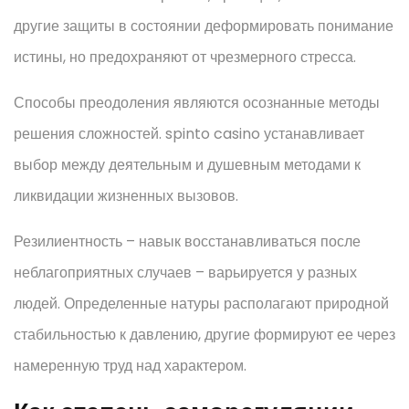
другие защиты в состоянии деформировать понимание
истины, но предохраняют от чрезмерного стресса.
Способы преодоления являются осознанные методы
решения сложностей. spinto casino устанавливает
выбор между деятельным и душевным методами к
ликвидации жизненных вызовов.
Резилиентность – навык восстанавливаться после
неблагоприятных случаев – варьируется у разных
людей. Определенные натуры располагают природной
стабильностью к давлению, другие формируют ее через
намеренную труд над характером.