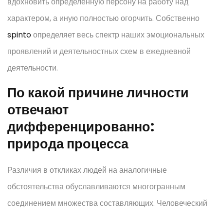
вдохновить определенную персону на работу над
характером, а иную полностью огорчить. Собственно
spinto
определяет весь спектр наших эмоциональных
проявлений и деятельностных схем в ежедневной
деятельности.
По какой причине личности
отвечают
дифференцированно:
природа процесса
Различия в откликах людей на аналогичные
обстоятельства обуславливаются многогранным
соединением множества составляющих. Человеческий