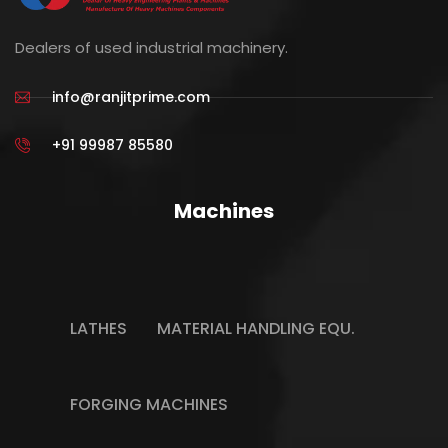
Dealers of used industrial machinery.
info@ranjitprime.com
+91 99987 85580
Machines
LATHES
MATERIAL HANDLING EQU.
FORGING MACHINES