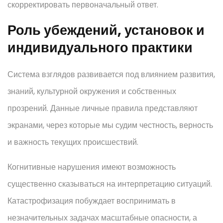
скорректировать первоначальный ответ.
Роль убеждений, установок и
индивидуального практики
Система взглядов развивается под влиянием развития,
знаний, культурной окружения и собственных
прозрений. Данные личные правила представляют
экранами, через которые мы судим честность, верность
и важность текущих происшествий.
Когнитивные нарушения имеют возможность
существенно сказываться на интерпретацию ситуаций.
Катастрофизация побуждает воспринимать в
незначительных задачах масштабные опасности, а