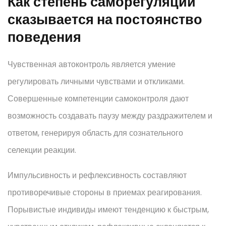
Как степень саморегуляции
сказывается на постоянство
поведения
Чувственная автоконтроль является умение
регулировать личными чувствами и откликами.
Совершенные компетенции самоконтроля дают
возможность создавать паузу между раздражителем и
ответом, генерируя область для сознательного
селекции реакции.
Импульсивность и рефлексивность составляют
противоречивые стороны в приемах реагирования.
Порывистые индивиды имеют тенденцию к быстрым,