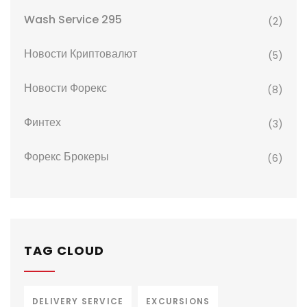
Wash Service 295
(2)
Новости Криптовалют
(5)
Новости Форекс
(8)
Финтех
(3)
Форекс Брокеры
(6)
TAG CLOUD
DELIVERY SERVICE
EXCURSIONS