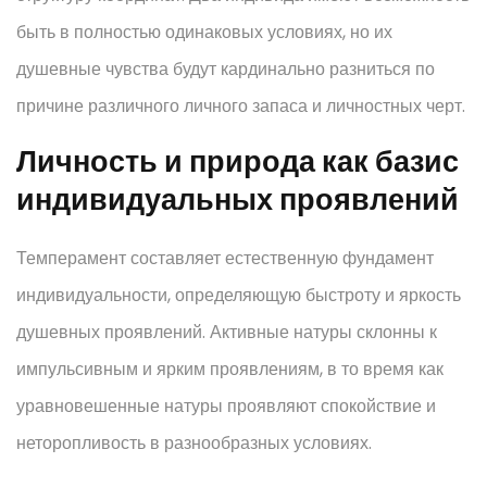
быть в полностью одинаковых условиях, но их
душевные чувства будут кардинально разниться по
причине различного личного запаса и личностных черт.
Личность и природа как базис
индивидуальных проявлений
Темперамент составляет естественную фундамент
индивидуальности, определяющую быстроту и яркость
душевных проявлений. Активные натуры склонны к
импульсивным и ярким проявлениям, в то время как
уравновешенные натуры проявляют спокойствие и
неторопливость в разнообразных условиях.