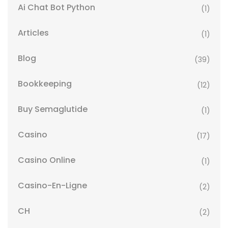
Ai Chat Bot Python
(1)
Articles
(1)
Blog
(39)
Bookkeeping
(12)
Buy Semaglutide
(1)
Casino
(17)
Casino Online
(1)
Casino-En-Ligne
(2)
CH
(2)