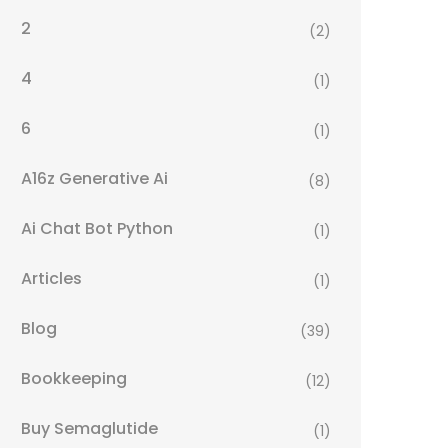
2
(2)
4
(1)
6
(1)
A16z Generative Ai
(8)
Ai Chat Bot Python
(1)
Articles
(1)
Blog
(39)
Bookkeeping
(12)
Buy Semaglutide
(1)