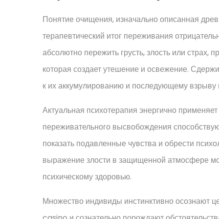
Понятие очищения, изначально описанная древн
терапевтический итог переживания отрицательн
абсолютно пережить грусть, злость или страх,
которая создает утешение и освежение. Сдержи
к их аккумулированию и последующему взрыву 
Актуальная психотерапия энергично применяет
переживательного высвобождения способству
показать подавленные чувства и обрести психол
выражение злости в защищенной атмосфере мог
психическому здоровью.
Множество индивиды инстинктивно осознают ц
casino и сознательно порождают обстоятельст