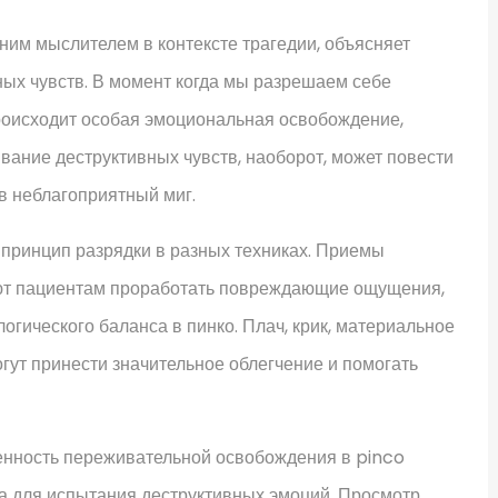
им мыслителем в контексте трагедии, объясняет
ых чувств. В момент когда мы разрешаем себе
 происходит особая эмоциональная освобождение,
вание деструктивных чувств, наоборот, может повести
в неблагоприятный миг.
 принцип разрядки в разных техниках. Приемы
ют пациентам проработать повреждающие ощущения,
огического баланса в пинко. Плач, крик, материальное
ут принести значительное облегчение и помогать
енность переживательной освобождения в pinco
ва для испытания деструктивных эмоций. Просмотр