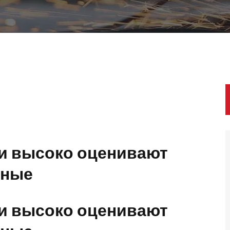
ди высоко оценивают
тные
ди высоко оценивают