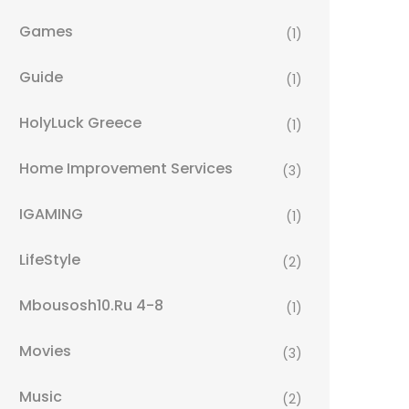
Games
(1)
Guide
(1)
HolyLuck Greece
(1)
Home Improvement Services
(3)
IGAMING
(1)
LifeStyle
(2)
Mbousosh10.ru 4-8
(1)
Movies
(3)
Music
(2)