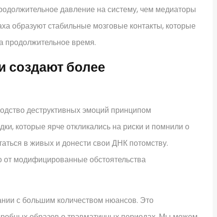
продолжительное давление на систему, чем медиаторы
аха образуют стабильные мозговые контакты, которые
на продолжительное время.
и создают более
ходство деструктивных эмоций принципом
ки, которые ярче откликались на риски и помнили о
аться в живых и донести свои ДНК потомству.
о от модифицированные обстоятельства
ании с большим количеством нюансов. Это
дробных образов о травматичных периодах. Мы можем