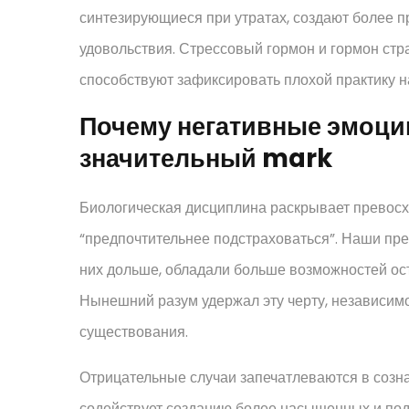
синтезирующиеся при утратах, создают более 
удовольствия. Стрессовый гормон и гормон стр
способствуют зафиксировать плохой практику 
Почему негативные эмоци
значительный mark
Биологическая дисциплина раскрывает превос
“предпочтительнее подстраховаться”. Наши пред
них дольше, обладали больше возможностей ост
Нынешний разум удержал эту черту, независим
существования.
Отрицательные случаи запечатлеваются в созн
содействует созданию более насыщенных и по