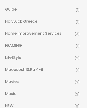
Guide
(1)
HolyLuck Greece
(1)
Home Improvement Services
(3)
IGAMING
(1)
LifeStyle
(2)
Mbousosh10.ru 4-8
(1)
Movies
(3)
Music
(2)
NEW
(6)