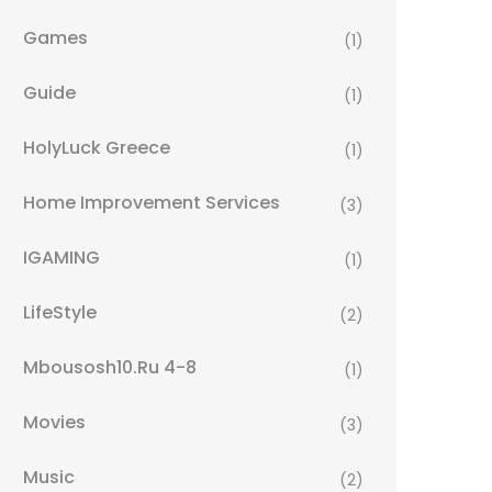
Games
(1)
Guide
(1)
HolyLuck Greece
(1)
Home Improvement Services
(3)
IGAMING
(1)
LifeStyle
(2)
Mbousosh10.ru 4-8
(1)
Movies
(3)
Music
(2)