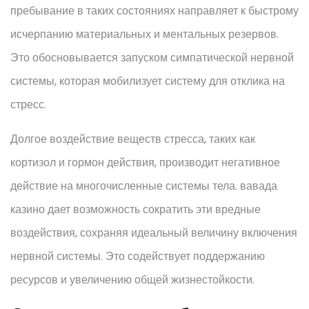
пребывание в таких состояниях направляет к быстрому
исчерпанию материальных и ментальных резервов.
Это обосновывается запуском симпатической нервной
системы, которая мобилизует систему для отклика на
стресс.
Долгое воздействие веществ стресса, таких как
кортизол и гормон действия, производит негативное
действие на многочисленные системы тела. вавада
казино дает возможность сократить эти вредные
воздействия, сохраняя идеальный величину включения
нервной системы. Это содействует поддержанию
ресурсов и увеличению общей жизнестойкости.