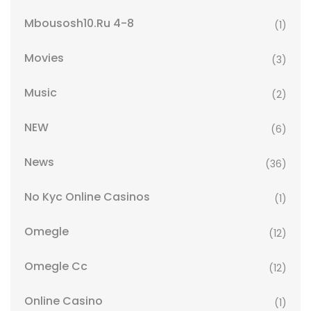
Mbousosh10.ru 4-8
(1)
Movies
(3)
Music
(2)
NEW
(6)
News
(36)
No Kyc Online Casinos
(1)
Omegle
(12)
Omegle Cc
(12)
Online Casino
(1)