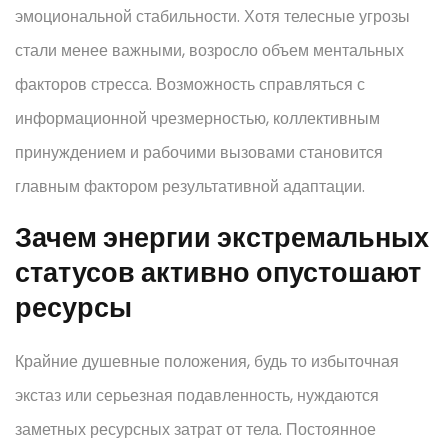
эмоциональной стабильности. Хотя телесные угрозы
стали менее важными, возросло объем ментальных
факторов стресса. Возможность справляться с
информационной чрезмерностью, коллективным
принуждением и рабочими вызовами становится
главным фактором результативной адаптации.
Зачем энергии экстремальных
статусов активно опустошают
ресурсы
Крайние душевные положения, будь то избыточная
экстаз или серьезная подавленность, нуждаются
заметных ресурсных затрат от тела. Постоянное