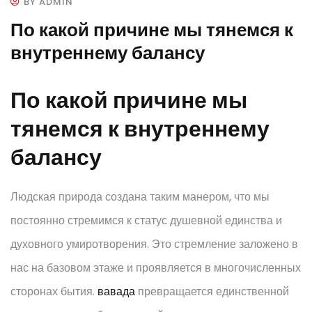
BY ADMIN
По какой причине мы тянемся к
внутреннему балансу
По какой причине мы
тянемся к внутреннему
балансу
Людская природа создана таким манером, что мы
постоянно стремимся к статус душевной единства и
духовного умиротворения. Это стремление заложено в
нас на базовом этаже и проявляется в многочисленных
сторонах бытия.
вавада
превращается единственной