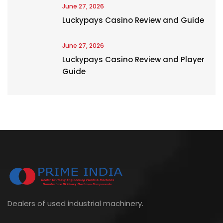
June 27, 2026
Luckypays Casino Review and Guide
June 27, 2026
Luckypays Casino Review and Player
Guide
Dealers of used industrial machinery.