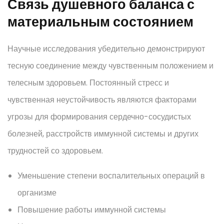
Связь душевного баланса с
материальным состоянием
Научные исследования убедительно демонстрируют
тесную соединение между чувственным положением и
телесным здоровьем. Постоянный стресс и
чувственная неустойчивость являются факторами
угрозы для формирования сердечно-сосудистых
болезней, расстройств иммунной системы и других
трудностей со здоровьем.
Уменьшение степени воспалительных операций в
организме
Повышение работы иммунной системы