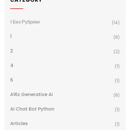
! Без Рубрики
(14)
1
(8)
2
(2)
4
(1)
6
(1)
A16z Generative Ai
(8)
Ai Chat Bot Python
(1)
Articles
(1)