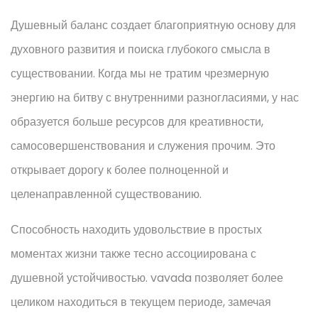
Душевный баланс создает благоприятную основу для
духовного развития и поиска глубокого смысла в
существовании. Когда мы не тратим чрезмерную
энергию на битву с внутренними разногласиями, у нас
образуется больше ресурсов для креативности,
самосовершенствования и служения прочим. Это
открывает дорогу к более полноценной и
целенаправленной существованию.
Способность находить удовольствие в простых
моментах жизни также тесно ассоциирована с
душевной устойчивостью. vavada позволяет более
целиком находиться в текущем периоде, замечая