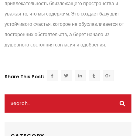
привлекательность близлежащего пространства и
уважая то, что мы содержим. Это создает базу для
устойчивого счастья, которое не обуславливается от
посторонних обстоятельств, а берет начало из
душевного состояния согласия и одобрения.
Share This Post:
CATEGORY