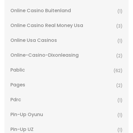
Online Casino Buitenland
(1)
Online Casino Real Money Usa
(3)
Online Usa Casinos
(1)
Online-Casino-Dixonleasing
(2)
Pablic
(62)
Pages
(2)
Pdrc
(1)
Pin-Up Oyunu
(1)
Pin-Up UZ
(1)