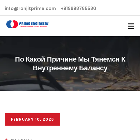
info@ranjitprime.com
+919998785580
По Какой Причине Мы Тянемся К
Внутреннему Балансу
FEBRUARY 10, 2026