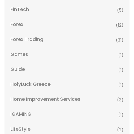
FinTech
(5)
Forex
(12)
Forex Trading
(31)
Games
(1)
Guide
(1)
HolyLuck Greece
(1)
Home Improvement Services
(3)
IGAMING
(1)
LifeStyle
(2)