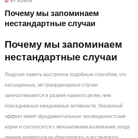
BY ADMIN
Почему мы запоминаем
нестандартные случаи
Почему мы запоминаем
нестандартные случаи
Людская память выстроена подобным способом, что
насыщенные, экстраординарные случаи
запечатлеваются в разуме намного резче, чем
повседневные ежедневные активности. Указанный
эффект имеет фундаментальные эволюционистские
корни и соотносится с механизмами выживания, когда
умение моментально фиксировать и исследовать