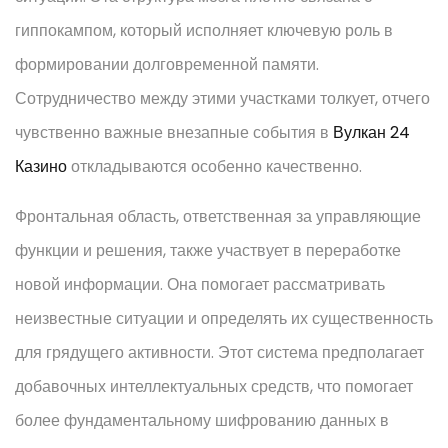
гиппокампом, который исполняет ключевую роль в
формировании долговременной памяти.
Сотрудничество между этими участками толкует, отчего
чувственно важные внезапные события в
Вулкан 24
Казино
откладываются особенно качественно.
Фронтальная область, ответственная за управляющие
функции и решения, также участвует в переработке
новой информации. Она помогает рассматривать
неизвестные ситуации и определять их существенность
для грядущего активности. Этот система предполагает
добавочных интеллектуальных средств, что помогает
более фундаментальному шифрованию данных в