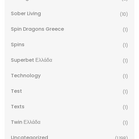
Sober Living
(10)
Spin Dragons Greece
(1)
Spins
(1)
Superbet Ελλάδα
(1)
Technology
(1)
Test
(1)
Texts
(1)
Twin Ελλάδα
(1)
Uncategorized
(1,198)