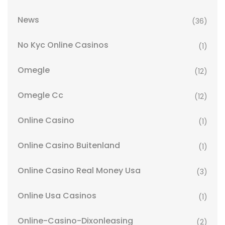
News
(36)
No Kyc Online Casinos
(1)
Omegle
(12)
Omegle Cc
(12)
Online Casino
(1)
Online Casino Buitenland
(1)
Online Casino Real Money Usa
(3)
Online Usa Casinos
(1)
Online-Casino-Dixonleasing
(2)