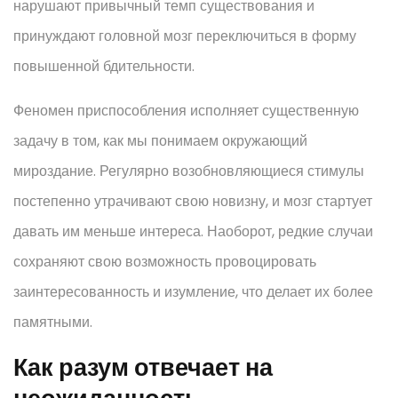
нарушают привычный темп существования и
принуждают головной мозг переключиться в форму
повышенной бдительности.
Феномен приспособления исполняет существенную
задачу в том, как мы понимаем окружающий
мироздание. Регулярно возобновляющиеся стимулы
постепенно утрачивают свою новизну, и мозг стартует
давать им меньше интереса. Наоборот, редкие случаи
сохраняют свою возможность провоцировать
заинтересованность и изумление, что делает их более
памятными.
Как разум отвечает на