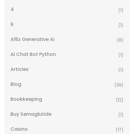
4
(1)
6
(1)
A16z Generative Ai
(8)
Ai Chat Bot Python
(1)
Articles
(1)
Blog
(39)
Bookkeeping
(12)
Buy Semaglutide
(1)
Casino
(17)