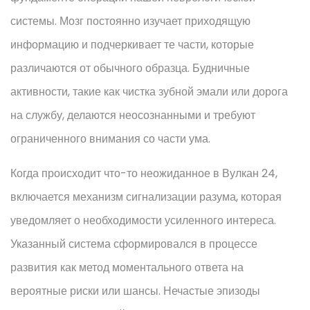
системы. Мозг постоянно изучает приходящую
информацию и подчеркивает те части, которые
различаются от обычного образца. Будничные
активности, такие как чистка зубной эмали или дорога
на службу, делаются неосознанными и требуют
ограниченного внимания со части ума.
Когда происходит что-то неожиданное в Вулкан 24,
включается механизм сигнализации разума, которая
уведомляет о необходимости усиленного интереса.
Указанный система сформировался в процессе
развития как метод моментального ответа на
вероятные риски или шансы. Нечастые эпизоды