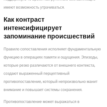
имеют возможность утрачиваться.
Как контраст
интенсифицирует
запоминание происшествий
Правило сопоставления исполняет фундаментальную
функцию в операциях памяти и ощущения. Эпизоды,
которые резко различаются от внешнего контекста,
создают выраженный перцептивный
противопоставление, который непроизвольно манит
внимание и повышает системы сохранения.
Противопоставление может выражаться в