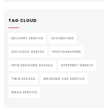
TAG CLOUD
DELIVERY SERVICE
EXCURSIONS
HOLYLUCK GREECE
PHOTOGRAPHER
SPIN DRAGONS ΕΛΛΆΔΑ
SUPERBET GREECE
TWIN ΕΛΛΆΔΑ
WASHING CAR SERVICE
WASH SERVICE