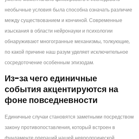
необычные условия была способна означать различие
между существованием и кончиной. Современные
изыскания в области нейронауки и психологии
обнаруживают многогранные механизмы, толкующие,
по какой причине наш разум уделяет исключительное
сосредоточение особенным эпизодам.
Из-за чего единичные
события акцентируются на
фоне повседневности
Единичные случаи становятся заметными посредством
закону противопоставления, который встроен в
фундаменте операций нашей неврологической