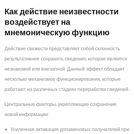
Как действие неизвестности
воздействует на
мнемоническую функцию
Действие свежести представляет собой склонность
результативнее сохранять сведения, которая является
незнакомой или внезапной. Данный эффект обладает
несколько механизмов функционирования, которые
работают на различных стадиях переработки сведений.
Центральные факторы, укрепляющие сохранение
новой информации:
Усиленная активация допаминовых получателей при