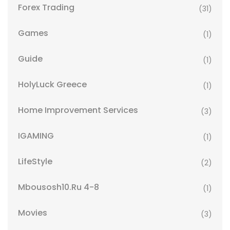
Forex Trading
(31)
Games
(1)
Guide
(1)
HolyLuck Greece
(1)
Home Improvement Services
(3)
IGAMING
(1)
LifeStyle
(2)
Mbousosh10.ru 4-8
(1)
Movies
(3)