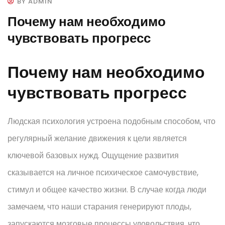
BY ADMIN
Почему нам необходимо
чувствовать прогресс
Почему нам необходимо
чувствовать прогресс
Людская психология устроена подобным способом, что
регулярный желание движения к цели является
ключевой базовых нужд. Ощущение развития
сказывается на личное психическое самочувствие,
стимул и общее качество жизни. В случае когда люди
замечаем, что наши старания генерируют плоды,
запускаются мозговые процессы удовольствия, что