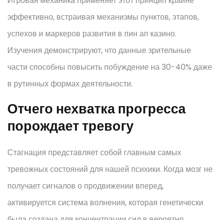
Игровая механика применяет этот принцип крайне
эффективно, встраивая механизмы пунктов, этапов,
успехов и маркеров развития в пин ап казино.
Изучения демонстрируют, что данные зрительные
части способны повысить побуждение на 30-40% даже
в рутинных формах деятельности.
Отчего нехватка прогресса
порождает тревогу
Стагнация представляет собой главным самых
тревожных состояний для нашей психики. Когда мозг не
получает сигналов о продвижении вперед,
активируется система волнения, которая генетически
была создана для концентрации сил в вероятно