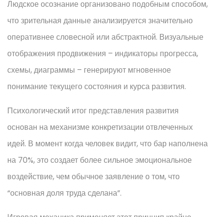
Людское осознание организовано подобным способом,
что зрительная данные анализируется значительно
оперативнее словесной или абстрактной. Визуальные
отображения продвижения – индикаторы прогресса,
схемы, диаграммы – генерируют мгновенное
понимание текущего состояния и курса развития.
Психологический итог представления развития
основан на механизме конкретизации отвлеченных
идей. В момент когда человек видит, что бар наполнена
на 70%, это создает более сильное эмоциональное
воздействие, чем обычное заявление о том, что
“основная доля труда сделана”.