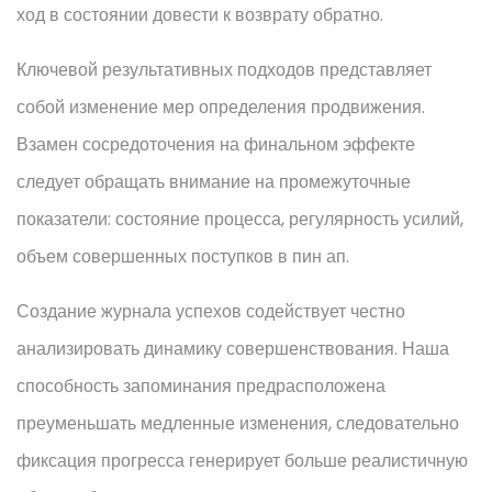
ход в состоянии довести к возврату обратно.
Ключевой результативных подходов представляет
собой изменение мер определения продвижения.
Взамен сосредоточения на финальном эффекте
следует обращать внимание на промежуточные
показатели: состояние процесса, регулярность усилий,
объем совершенных поступков в пин ап.
Создание журнала успехов содействует честно
анализировать динамику совершенствования. Наша
способность запоминания предрасположена
преуменьшать медленные изменения, следовательно
фиксация прогресса генерирует больше реалистичную