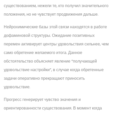
существованием, нежели те, кто получил значительного
положения, но не чувствует продвижения дальше.
Нейрохимические базы этой связи находятся в работе
дофаминовой структуры. Ожидание позитивных
перемен активирует центры удовольствия сильнее, чем
само обретение желаемого итога. Данное
обстоятельство объясняет явление “получающей
удовольствие настройки”, в случае когда обретенные
задачи оперативно прекращают приносить
удовольствие.
Прогресс генерирует чувство значения и
ориентированности существования. В момент когда