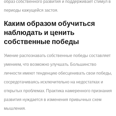
образ собственного развития и поддерживает стимул в
периоды кажущейся застоя.
Каким образом обучиться
наблюдать и ценить
собственные победы
Умение распознавать собственные победы составляет
умением, что возможно улучшать. Большинство
личности имеют тенденцию обесценивать свои победы,
сосредотачиваясь исключительно на недостатках и
открытых проблемах. Практика намеренного признания
развития нуждается в изменения привычных схем
мышления.