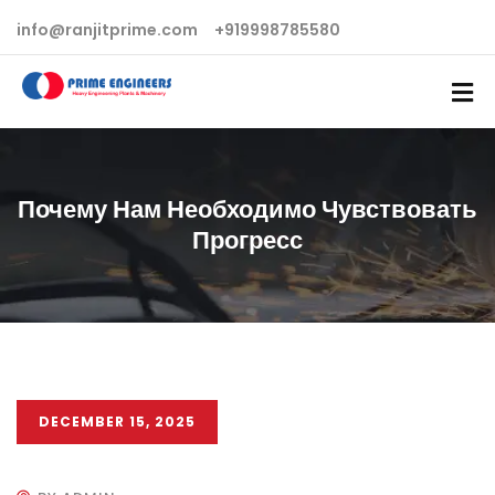
info@ranjitprime.com
+919998785580
Почему Нам Необходимо Чувствовать
Прогресс
DECEMBER 15, 2025