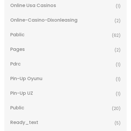
Online Usa Casinos
(1)
Online-Casino-Dixonleasing
(2)
Pablic
(62)
Pages
(2)
Pdrc
(1)
Pin-Up Oyunu
(1)
Pin-Up UZ
(1)
Public
(20)
Ready_text
(5)