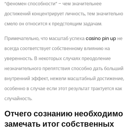
“феномен способности” – чем значительнее
достижений концентрирует личность, тем значительно
смело он относится к предстоящим задачам.
Примечательно, что масштаб успеха
casino pin up
не
всегда соответствует собственному влиянию на
уверенность. В некоторых случаях преодоление
незначительного препятствия способно дать больший
внутренний эффект, нежели масштабный достижение,
особенно в случае если этот результат трактуется как
случайность.
Отчего сознанию необходимо
замечать итог собственных