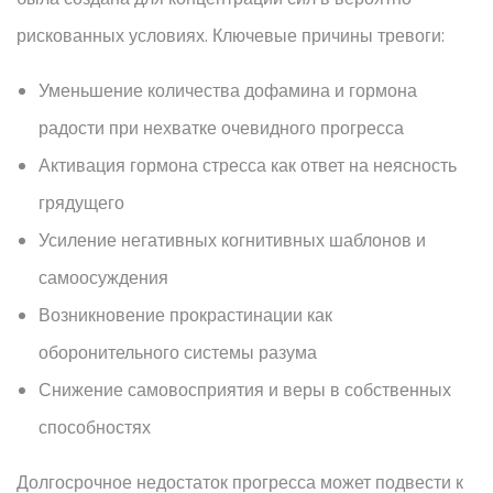
рискованных условиях. Ключевые причины тревоги:
Уменьшение количества дофамина и гормона
радости при нехватке очевидного прогресса
Активация гормона стресса как ответ на неясность
грядущего
Усиление негативных когнитивных шаблонов и
самоосуждения
Возникновение прокрастинации как
оборонительного системы разума
Снижение самовосприятия и веры в собственных
способностях
Долгосрочное недостаток прогресса может подвести к