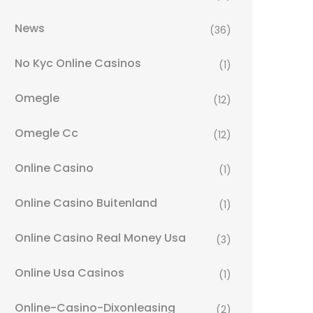
News
(36)
No Kyc Online Casinos
(1)
Omegle
(12)
Omegle Cc
(12)
Online Casino
(1)
Online Casino Buitenland
(1)
Online Casino Real Money Usa
(3)
Online Usa Casinos
(1)
Online-Casino-Dixonleasing
(2)