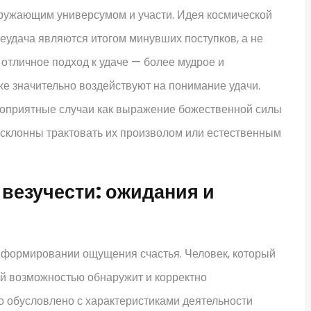
кружающим универсумом и участи. Идея космической
неудача являются итогом минувших поступков, а не
отличное подход к удаче — более мудрое и
 значительно воздействуют на понимание удачи.
гоприятные случаи как выражение божественной силы
 склонны трактовать их произволом или естественным
везучести: ожидания и
 формировании ощущения счастья. Человек, который
й возможностью обнаружит и корректно
о обусловлено с характеристиками деятельности