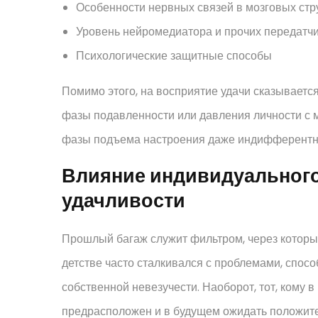
Особенности нервных связей в мозговых стр
Уровень нейромедиатора и прочих передатч
Психологические защитные способы
Помимо этого, на восприятие удачи сказываетс
фазы подавленности или давления личности с 
фазы подъема настроения даже индифферентны
Влияние индивидуального
удачливости
Прошлый багаж служит фильтром, через которы
детстве часто сталкивался с проблемами, спос
собственной невезучести. Наоборот, тот, кому 
предрасположен и в будущем ожидать положите