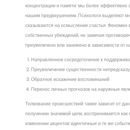
концентрации и памяти: мы более эффективно 
нашим предвкушениям. Психологи выделяют м
сказываются на осмысление счастья. Феномен 
собственных убеждений, не замечая противоре
преувеличено или занижено в зависимости от н
Направленное сосредоточение к поддержи
Преувеличение существенности непредсказу
Обратное искажение воспоминаний
Перенос личных прогнозов на наружные явл
Толкование происшествий также зависит от данн
получению значимой цели, воспринимается как н
изменении акцентов идентичные и те же событ