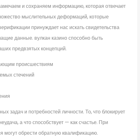
замечаем и сохраняем информацию, которая отвечает
ножество мыслительных деформаций, которые
верификации принуждает нас искать свидетельства
чащие данные. вулкан казино способно быть
аших предвзятых концепций.
вающим происшествиям
емых стечений
ения
ых задач и потребностей личности. То, что блокирует
еудача, а что способствует — как счастье. При
ия могут обрести обратную квалификацию.