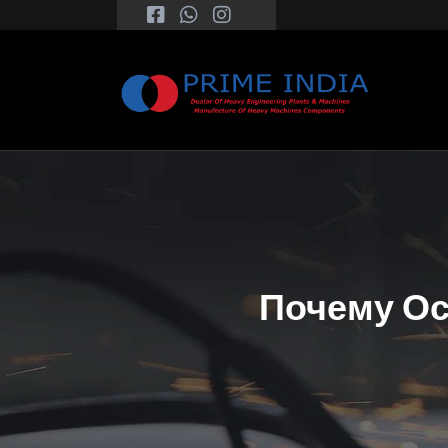
Почему Ос