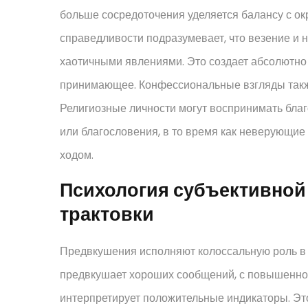
больше сосредоточения уделяется балансу с о
справедливости подразумевает, что везение и 
хаотичными явлениями. Это создает абсолютно 
принимающее. Конфессиональные взгляды также
Религиозные личности могут воспринимать бла
или благословения, в то время как неверующие
ходом.
Психология субъективной 
трактовки
Предвкушения исполняют колоссальную роль в
предвкушает хороших сообщений, с повышенно
интерпретирует положительные индикаторы. Эт