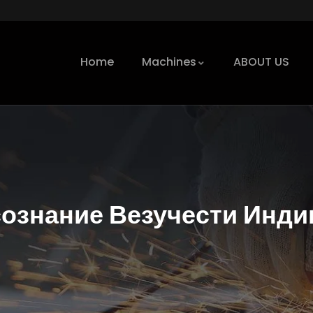
Home
Machines
ABOUT US
ознание Везучести Инд