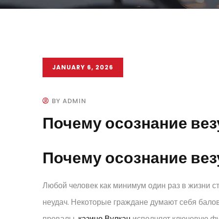
JANUARY 6, 2026
BY ADMIN
Почему осознание ве
Почему осознание ве
Любой человек как минимум один раз в жизни с
неудач. Некоторые граждане думают себя бало
провалы.
казино Вулкан
исполняет ключевую фу