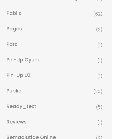
Pablic
(62)
Pages
(2)
Pdrc
(1)
Pin-Up Oyunu
(1)
Pin-Up UZ
(1)
Public
(20)
Ready_text
(5)
Reviews
(1)
Semaglutide Online
(2)