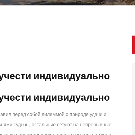
зучести индивидуально
зучести индивидуально
тавил перед собой дилеммой о природе удачи и
внями судьбы, остальные сетуют на непрерывные
нкцию в формировании нашего взгляда на мир и