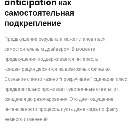
anticipation как
самостоятельная
подкрепление
Предвкушение результата может становиться
самостоятельным драйвером. В моменте
предвкушения поддерживается интерес, а
концентрация держится на возможных финалах.
Сознание спинто казино “прокручивает” сценарии плюс
предварительно проживает чувственные ответы: от
ожидания до разочарования. Это даёт ощущение
интенсивности процесса, пусть даже когда по факту
немного изменений.