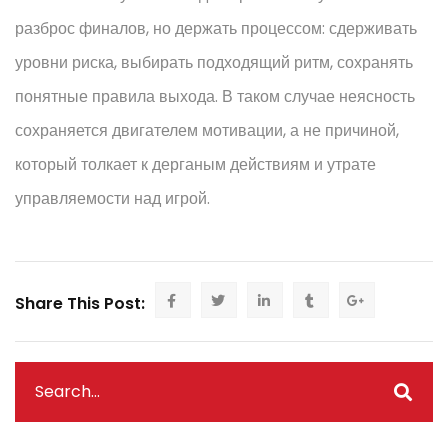
разброс финалов, но держать процессом: сдерживать
уровни риска, выбирать подходящий ритм, сохранять
понятные правила выхода. В таком случае неясность
сохраняется двигателем мотивации, а не причиной,
который толкает к дерганым действиям и утрате
управляемости над игрой.
Share This Post: