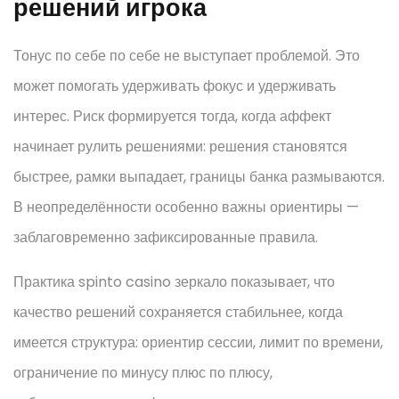
решений игрока
Тонус по себе по себе не выступает проблемой. Это
может помогать удерживать фокус и удерживать
интерес. Риск формируется тогда, когда аффект
начинает рулить решениями: решения становятся
быстрее, рамки выпадает, границы банка размываются.
В неопределённости особенно важны ориентиры —
заблаговременно зафиксированные правила.
Практика spinto casino зеркало показывает, что
качество решений сохраняется стабильнее, когда
имеется структура: ориентир сессии, лимит по времени,
ограничение по минусу плюс по плюсу,