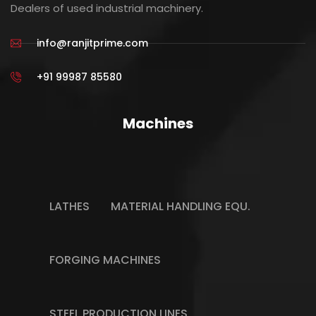
Dealers of used industrial machinery.
info@ranjitprime.com
+91 99987 85580
Machines
LATHES
MATERIAL HANDLING EQU.
FORGING MACHINES
STEEL PRODUCTION LINES