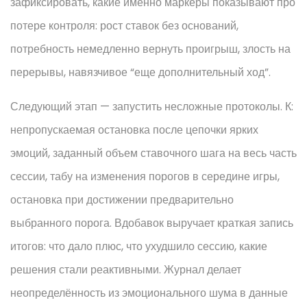
зафиксировать, какие именно маркеры показывают про
потере контроля: рост ставок без оснований,
потребность немедленно вернуть проигрыш, злость на
перерывы, навязчивое “еще дополнительный ход”.
Следующий этап — запустить несложные протоколы. К:
непропускаемая остановка после цепочки ярких
эмоций, заданный объем ставочного шага на весь часть
сессии, табу на изменения порогов в середине игры,
остановка при достижении предварительно
выбранного порога. Вдобавок выручает краткая запись
итогов: что дало плюс, что ухудшило сессию, какие
решения стали реактивными. Журнал делает
неопределённость из эмоционального шума в данные