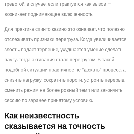
тревогой; в случае, если трактуется как вызов —
возникает поднимающее включенность.
Для практика спинто казино это означает, что полезно
отслеживать признаки перегруза. Когда увеличивается
злость, падает терпение, ухудшается умение сделать
паузу, тогда активация стало перегрузом. В такой
подобной ситуации практичнее не “дожать” процесс, а
снизить нагрузку: сократить пороги, устроить перерыв,
сменить режим на более ровный темп или закончить
сессию по заранее принятому условию.
Как неизвестность
сказывается на точность