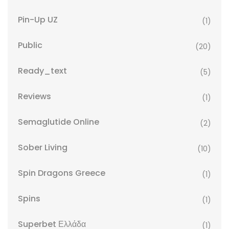
Pin-Up UZ
(1)
Public
(20)
Ready_text
(5)
Reviews
(1)
Semaglutide Online
(2)
Sober Living
(10)
Spin Dragons Greece
(1)
Spins
(1)
Superbet Ελλάδα
(1)