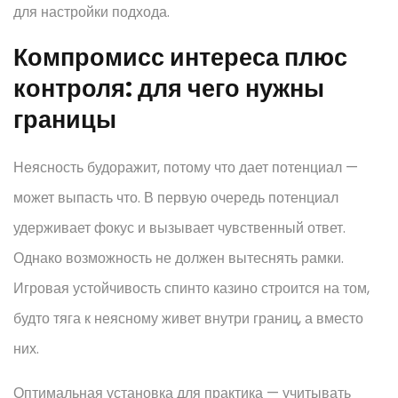
для настройки подхода.
Компромисс интереса плюс
контроля: для чего нужны
границы
Неясность будоражит, потому что дает потенциал —
может выпасть что. В первую очередь потенциал
удерживает фокус и вызывает чувственный ответ.
Однако возможность не должен вытеснять рамки.
Игровая устойчивость спинто казино строится на том,
будто тяга к неясному живет внутри границ, а вместо
них.
Оптимальная установка для практика — учитывать