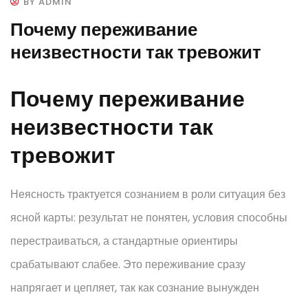
BY ADMIN
Почему переживание
неизвестности так тревожит
Почему переживание
неизвестности так
тревожит
Неясность трактуется сознанием в роли ситуация без
ясной карты: результат не понятен, условия способны
перестраиваться, а стандартные ориентиры
срабатывают слабее. Это переживание сразу
напрягает и цепляет, так как сознание вынужден