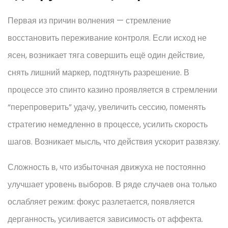
Первая из причин волнения — стремление
восстановить переживание контроля. Если исход не
ясен, возникает тяга совершить ещё один действие,
снять лишний маркер, подтянуть разрешение. В
процессе это спинто казино проявляется в стремлении
“перепроверить” удачу, увеличить сессию, поменять
стратегию немедленно в процессе, усилить скорость
шагов. Возникает мысль, что действия ускорит развязку.
Сложность в, что избыточная движуха не постоянно
улучшает уровень выборов. В ряде случаев она только
ослабляет режим: фокус разлетается, появляется
дерганность, усиливается зависимость от аффекта.