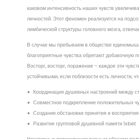
каковом интенсивность наших чувств увеличива
личностей. Этот феномен реализуется на подсо
лимбической структуры головного мозга, отвеч
В случае мы пребываем в обществе единомышл
благоприятные чувства обретают добавочную п
Восторг, восторг, поражение – каждое эти чув
устойчивыми, если поблизости есть личности, чт
Координация душевных настроений между с
Совместное подкрепление положительных ч
Создание обстановки принятия и восприятия
Развитие групповой душевной памяти 1xbet