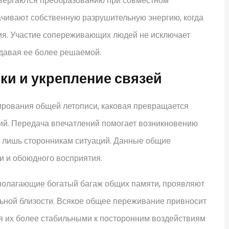
вергаются преобразованию при совместном
рачивают собственную разрушительную энергию, когда
ия. Участие сопереживающих людей не исключает
здавая ее более решаемой.
ки и укрепление связей
рования общей летописи, каковая превращается
й. Передача впечатлений помогает возникновению
о лишь сторонникам ситуаций. Данные общие
 и обоюдного восприятия.
полагающие богатый багаж общих памяти, проявляют
ьной близости. Всякое общее переживание привносит
я их более стабильными к посторонним воздействиям