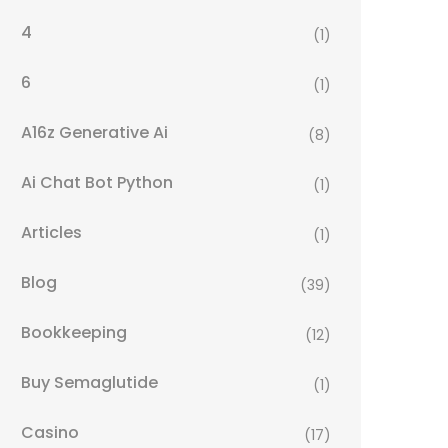
4
(1)
6
(1)
A16z Generative Ai
(8)
Ai Chat Bot Python
(1)
Articles
(1)
Blog
(39)
Bookkeeping
(12)
Buy Semaglutide
(1)
Casino
(17)