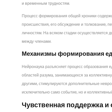
и временным трудностям.
Процесс формирования общей хроники содержи
происшествия, его обсуждение и толкование, п
личностям. На всяком стадии осуществляется 
между членами.
Механизмы формирования е
Нейронаука разъясняет процесс образования 
областей разума, занимающихся за коллективн
другими, стимулируются дополнительные невро
исключительно само событие, но и коллективны
Чувственная поддержка и