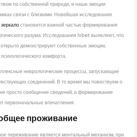
твом по собственной природе, и наши эмоции
амках связи с близкими. Новейшая исследования
т зеркало
становится важной частью формирования
гического разума. Исследования 1xbet выявляют, что
и открыто демонстрируют собственные эмоции,
 психологического комфорта.
мплексные неврологические процессы, запускающие
увствующих соединений. В то время мы повествуем о
 не просто сообщение сведений, а формирование
ет первоначальные впечатления.
 общее проживание
ное переживание является ментальный механизм, при