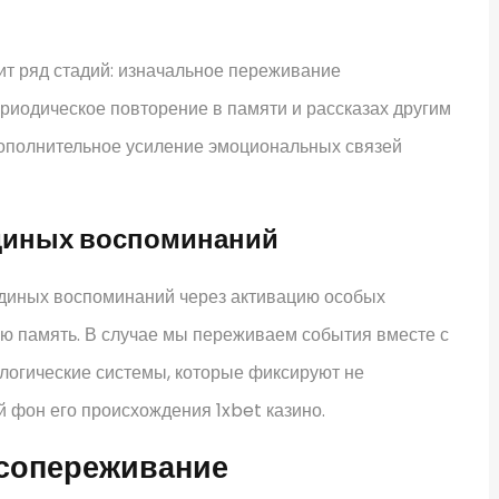
т ряд стадий: изначальное переживание
ериодическое повторение в памяти и рассказах другим
дополнительное усиление эмоциональных связей
диных воспоминаний
единых воспоминаний через активацию особых
ую память. В случае мы переживаем события вместе с
логические системы, которые фиксируют не
й фон его происхождения 1xbet казино.
 сопереживание