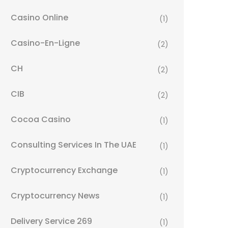
Casino Online
(1)
Casino-En-Ligne
(2)
CH
(2)
CIB
(2)
Cocoa Casino
(1)
Consulting Services In The UAE
(1)
Cryptocurrency Exchange
(1)
Cryptocurrency News
(1)
Delivery Service 269
(1)