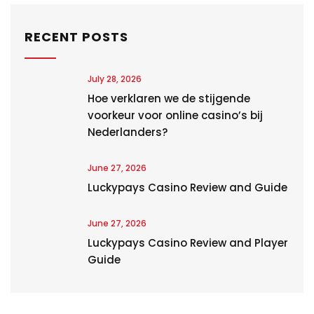
RECENT POSTS
July 28, 2026
Hoe verklaren we de stijgende
voorkeur voor online casino’s bij
Nederlanders?
June 27, 2026
Luckypays Casino Review and Guide
June 27, 2026
Luckypays Casino Review and Player
Guide