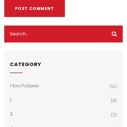
CATEGORY
! Без Рубрики
(14)
1
(8)
2
(2)