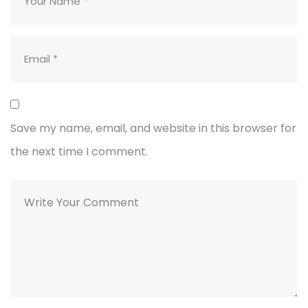
Save my name, email, and website in this browser for
the next time I comment.