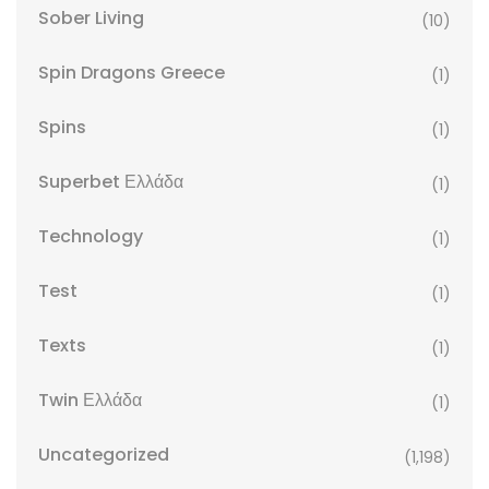
Sober Living
(10)
Spin Dragons Greece
(1)
Spins
(1)
Superbet Ελλάδα
(1)
Technology
(1)
Test
(1)
Texts
(1)
Twin Ελλάδα
(1)
Uncategorized
(1,198)