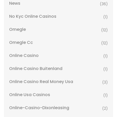
News
(36)
No Kyc Online Casinos
(1)
Omegle
(12)
Omegle Cc
(12)
Online Casino
(1)
Online Casino Buitenland
(1)
Online Casino Real Money Usa
(3)
Online Usa Casinos
(1)
Online-Casino-Dixonleasing
(2)