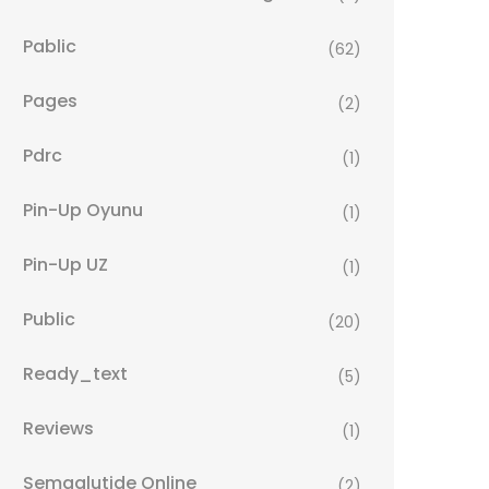
Pablic
(62)
Pages
(2)
Pdrc
(1)
Pin-Up Oyunu
(1)
Pin-Up UZ
(1)
Public
(20)
Ready_text
(5)
Reviews
(1)
Semaglutide Online
(2)