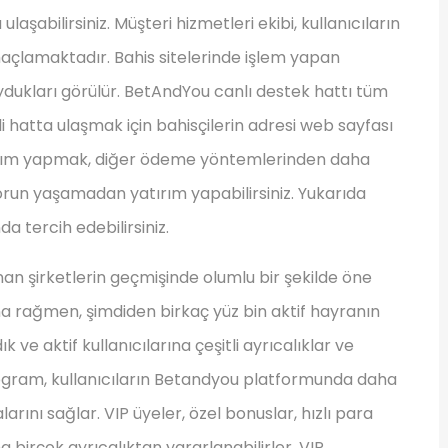
ulaşabilirsiniz. Müşteri hizmetleri ekibi, kullanıcıların
 amaçlamaktadır. Bahis sitelerinde işlem yapan
ukları görülür. BetAndYou canlı destek hattı tüm
i hatta ulaşmak için bahisçilerin adresi web sayfası
yatırım yapmak, diğer ödeme yöntemlerinden daha
sorun yaşamadan yatırım yapabilirsiniz. Yukarıda
a tercih edebilirsiniz.
an şirketlerin geçmişinde olumlu bir şekilde öne
na rağmen, şimdiden birkaç yüz bin aktif hayranın
ve aktif kullanıcılarına çeşitli ayrıcalıklar ve
rogram, kullanıcıların Betandyou platformunda daha
ını sağlar. VIP üyeler, özel bonuslar, hızlı para
a birçok ayrıcalıktan yararlanabilirler. VIP