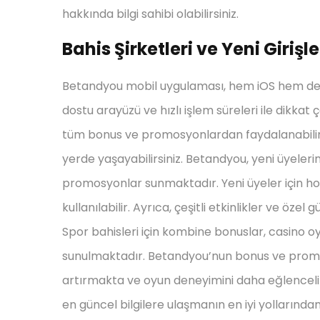
hakkında bilgi sahibi olabilirsiniz.
Bahis Şirketleri ve Yeni Girişle
Betandyou mobil uygulaması, hem iOS hem de A
dostu arayüzü ve hızlı işlem süreleri ile dikk
tüm bonus ve promosyonlardan faydalanabilirs
yerde yaşayabilirsiniz. Betandyou, yeni üyeleri
promosyonlar sunmaktadır. Yeni üyeler için hoş
kullanılabilir. Ayrıca, çeşitli etkinlikler ve ö
Spor bahisleri için kombine bonuslar, casino oy
sunulmaktadır. Betandyou’nun bonus ve promos
artırmakta ve oyun deneyimini daha eğlenceli
en güncel bilgilere ulaşmanın en iyi yollarında