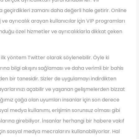
 geçirdikleri zamanı daha değerli hale getirir. Online
ve ayrıcalık arayan kullanıcılar için VIP programları
nduğu özel hizmetler ve ayrıcalıklarla dikkat çeken
ilk yöntem Twitter olarak söylenebilir. Öyle ki
ına bilgi akışını sağlaması ve daha verimli bir bahis
en bir tanesidir. Sizler de uygulamayı indirdikten
m ayarlarınızı açabilir ve yaşanan gelişmelerden bizzat
dığımız çağa olan uyumları insanlar için son derece
yal medya kullanımı, erişimin sorunsuz olması gibi
nlarına girebiliyor. İnsanlar herhangi bir habere vakıf
için sosyal medya mecralarını kullanabiliyorlar. Hal