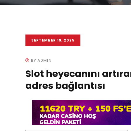
SEPTEMBER 19, 2025
BY ADMIN
Slot heyecanını artı
adres bağlantısı