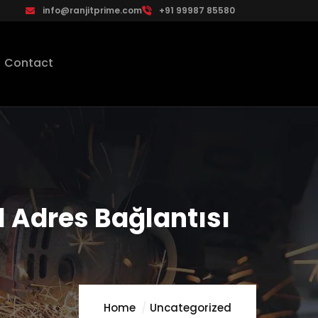
info@ranjitprime.com
+91 99987 85580
Contact
 Adres Bağlantısı
Home
Uncategorized