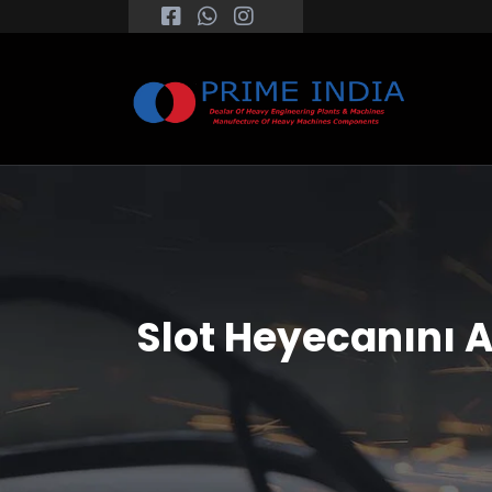
Slot Heyecanını 