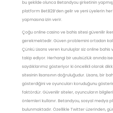
bu şekilde olunca Betandyou şirketinin yapmı
platform BetB2B’den gelir ve yeni üyelerin her
yapmasına izin verir.
Çoğu online casino ve bahis sitesi güvenilir ik
gerekmektedir. Güven problemini ortadan kaldı
Çünkü Lisans veren kuruluşlar siz online bahis 
takip ediyor. Herhangi bir usulsüzlük anında is
saydıklarımız gösteriyor ki öncelikli olarak d
sitesinin lisansının doğruluğudur. Lisans, bir ba
gösterdiğini ve oyuncuları koruduğunu gösterir. A
faktördür. Güvenilir siteler, oyuncuların bilgile
önlemleri kullanır. Betandyou, sosyal medya pla
bulunmaktadır. Özellikle Twitter üzerinden, gü