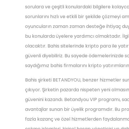
sorulara ve çeşitli konulardaki bilgilere kolayca 
sorunlarını hızlı ve etkili bir şekilde çözmeyi
oyuncuların zaman zaman desteğe ihtiyaç duyd
bu konularda üyelere yardımcı olmaktadır. İlgil
olacaktır. Bahis sitelerinde kripto para ile 
güvenli diyebiliriz. Bu sayede ödemelerinizde 
saydığımız bahis firmalarını kripto yatırımlarınd
Bahis şirketi BETANDYOU, benzer hizmetler sun
çıkıyor. Şirketin pazarda nispeten yeni olması
güvenini kazandı. Betandyou VIP programı, sadık 
avantajlar sunan bir üyelik programıdır. Bu p
fazla kazanç ve özel hizmetlerden faydalanmalar
çekme işlemleri, kişisel hesap yöneticisi ve dah