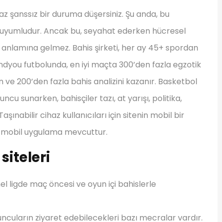
raz şanssız bir duruma düşersiniz. Şu anda, bu
a uyumludur. Ancak bu, seyahat ederken hücresel
anlamına gelmez. Bahis şirketi, her ay 45+ spordan
ndyou futbolunda, en iyi maçta 300’den fazla egzotik
n ve 200’den fazla bahis analizini kazanır. Basketbol
ncu sunarken, bahisçiler tazı, at yarışı, politika,
aşınabilir cihaz kullanıcıları için sitenin mobil bir
bir mobil uygulama mevcuttur.
siteleri
 ligde maç öncesi ve oyun içi bahislerle
uncuların ziyaret edebilecekleri bazı mecralar vardır.