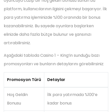
oyuncuya cazip bir hoş geldin bonusu sunan bu
platform, kullanıcılarının ilgisini çekmeyi başarıyor. İlk
para yatırma işleminizde %100 oranında bir bonus
kazanabilirsiniz. Bu sayede oyunlara başlarken
elinizde daha fazla bütçe bulunur ve şansınızı
artırabilirsiniz.
Aşağıdaki tabloda Casino 1 – King’in sunduğu bazı
promosyonları ve bunların detaylarını görebilirsiniz:
Promosyon Türü
Detaylar
Hoş Geldin
İlk para yatırmada %100’e
Bonusu
kadar bonus