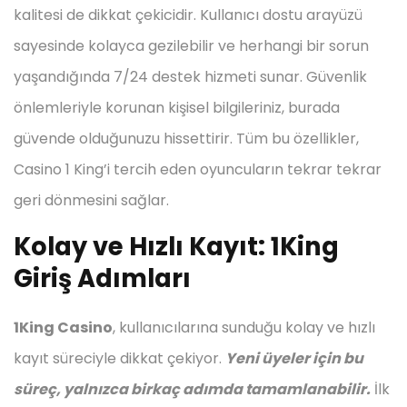
kalitesi de dikkat çekicidir. Kullanıcı dostu arayüzü
sayesinde kolayca gezilebilir ve herhangi bir sorun
yaşandığında 7/24 destek hizmeti sunar. Güvenlik
önlemleriyle korunan kişisel bilgileriniz, burada
güvende olduğunuzu hissettirir. Tüm bu özellikler,
Casino 1 King’i tercih eden oyuncuların tekrar tekrar
geri dönmesini sağlar.
Kolay ve Hızlı Kayıt: 1King
Giriş Adımları
1King Casino
, kullanıcılarına sunduğu kolay ve hızlı
kayıt süreciyle dikkat çekiyor.
Yeni üyeler için bu
süreç, yalnızca birkaç adımda tamamlanabilir.
İlk