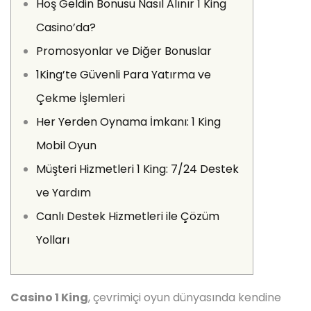
Hoş Geldin Bonusu Nasıl Alınır 1 King
Casino’da?
Promosyonlar ve Diğer Bonuslar
1King’te Güvenli Para Yatırma ve
Çekme İşlemleri
Her Yerden Oynama İmkanı: 1 King
Mobil Oyun
Müşteri Hizmetleri 1 King: 7/24 Destek
ve Yardım
Canlı Destek Hizmetleri ile Çözüm
Yolları
Casino 1 King
, çevrimiçi oyun dünyasında kendine