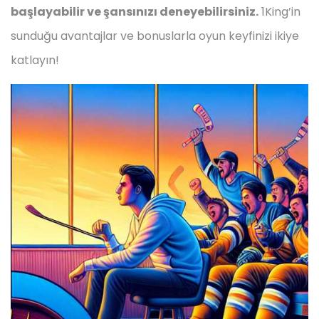
başlayabilir ve şansınızı deneyebilirsiniz.
1King’in
sunduğu avantajlar ve bonuslarla oyun keyfinizi ikiye
katlayın!