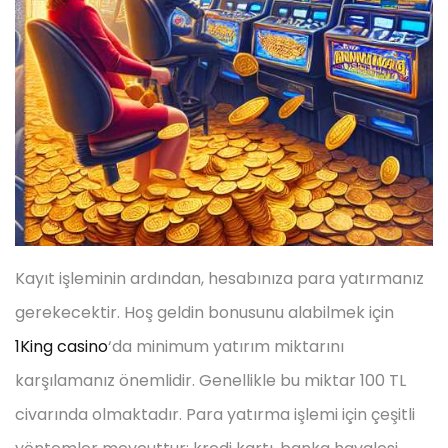
Kayıt işleminin ardından, hesabınıza para yatırmanız
gerekecektir. Hoş geldin bonusunu alabilmek için
1King casino
‘da minimum yatırım miktarını
karşılamanız önemlidir. Genellikle bu miktar 100 TL
civarında olmaktadır. Para yatırma işlemi için çeşitli