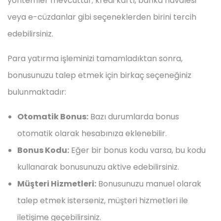
yöntemler mevcuttur; kredi kartı, banka havalesi
veya e-cüzdanlar gibi seçeneklerden birini tercih
edebilirsiniz.
Para yatırma işleminizi tamamladıktan sonra,
bonusunuzu talep etmek için birkaç seçeneğiniz
bulunmaktadır:
Otomatik Bonus:
Bazı durumlarda bonus
otomatik olarak hesabınıza eklenebilir.
Bonus Kodu:
Eğer bir bonus kodu varsa, bu kodu
kullanarak bonusunuzu aktive edebilirsiniz.
Müşteri Hizmetleri:
Bonusunuzu manuel olarak
talep etmek isterseniz, müşteri hizmetleri ile
iletişime geçebilirsiniz.