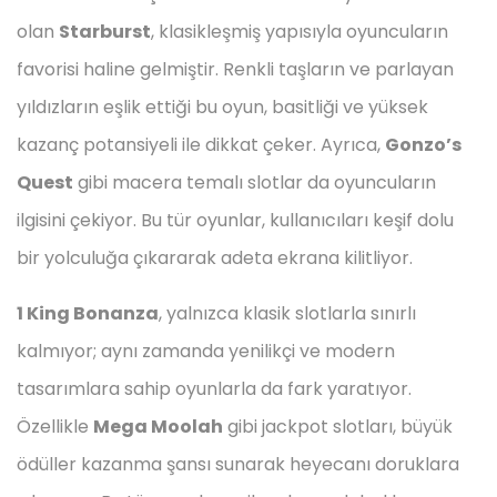
olan
Starburst
, klasikleşmiş yapısıyla oyuncuların
favorisi haline gelmiştir. Renkli taşların ve parlayan
yıldızların eşlik ettiği bu oyun, basitliği ve yüksek
kazanç potansiyeli ile dikkat çeker. Ayrıca,
Gonzo’s
Quest
gibi macera temalı slotlar da oyuncuların
ilgisini çekiyor. Bu tür oyunlar, kullanıcıları keşif dolu
bir yolculuğa çıkararak adeta ekrana kilitliyor.
1 King Bonanza
, yalnızca klasik slotlarla sınırlı
kalmıyor; aynı zamanda yenilikçi ve modern
tasarımlara sahip oyunlarla da fark yaratıyor.
Özellikle
Mega Moolah
gibi jackpot slotları, büyük
ödüller kazanma şansı sunarak heyecanı doruklara