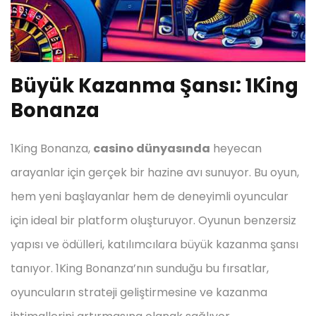
Büyük Kazanma Şansı: 1King
Bonanza
1King Bonanza,
casino dünyasında
heyecan
arayanlar için gerçek bir hazine avı sunuyor. Bu oyun,
hem yeni başlayanlar hem de deneyimli oyuncular
için ideal bir platform oluşturuyor. Oyunun benzersiz
yapısı ve ödülleri, katılımcılara büyük kazanma şansı
tanıyor. 1King Bonanza’nın sunduğu bu fırsatlar,
oyuncuların strateji geliştirmesine ve kazanma