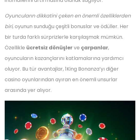
ihtimallerini artırmasına olanak sağlıyor.
Oyuncuların dikkatini çeken en önemli özelliklerden
biri
, oyunun sunduğu çeşitli bonuslar ve ödüller. Her
bir turda farklı sürprizlerle karşılaşmak mümkün.
Özellikle
ücretsiz dönüşler
ve
çarpanlar
,
oyuncuların kazançlarını katlamalarına yardımcı
oluyor. Bu tür avantajlar, 1King Bonanza’yı diğer
casino oyunlarından ayıran en önemli unsurlar
arasında yer alıyor.