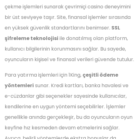
çekme işlemleri sunarak çevrimiçi casino deneyimini
bir üst seviyeye taşır. Site, finansal işlemler sırasında
en yüksek güvenlik standartlarını benimser.
SSL
şifreleme teknolojisi
ile donatılmış olan platform,
kullanıcı bilgilerinin korunmasını sağlar. Bu sayede,
oyuncuların kişisel ve finansal verileri güvende tutulur.
Para yatırma işlemleri için 1King,
çeşitli ödeme
yöntemleri
sunar. Kredi kartları, banka havalesi ve
e-cüzdanlar gibi seçenekler sayesinde kullanıcılar,
kendilerine en uygun yöntemi seçebilirler. İşlemler
genellikle anında gerçekleşir, bu da oyuncuların oyun
keyfine hız kesmeden devam etmelerini sağlar.
Ayrıca, belirli yöntemlerde ekstra bonuslar da