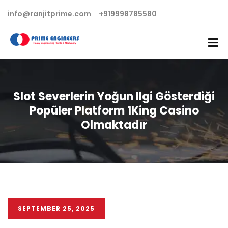
info@ranjitprime.com
+919998785580
Slot Severlerin Yoğun Ilgi Gösterdiği
Popüler Platform 1King Casino
Olmaktadır
SEPTEMBER 25, 2025