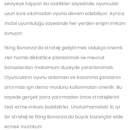
seviyeye taşıyan bu özellikler sayesinde, oyuncular
uzun süre sıkılmadan oyuna devam edebiliyor. Ayrıca
mobil uyumluluğu sayesinde her yerden erişim imkanı
sunuyor.
1King Bonanza’da strateji geliştirmek oldukça önemli.
Her hamle
dikkatlice planlanmalı ve mevcut
bonuslardan maksimum düzeyde yararlanılmalı.
Oyuncuların oyunu anlaması ve kazanma şanslarını
artırması için demo modunu kullanmaları önerilir. Bu
sayede gerçek para yatırmadan önce stratejilerini
test etme imkanı bulabilirler. Unutulmamalıdır ki, iyi
bir strateji ile 1King Bonanza’da büyük kazançlar elde
etmek mümkün!