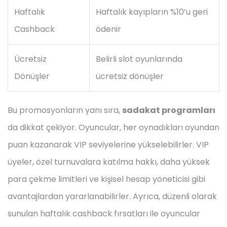
Haftalık
Haftalık kayıpların %10’u geri
Cashback
ödenir
Ücretsiz
Belirli slot oyunlarında
Dönüşler
ücretsiz dönüşler
Bu promosyonların yanı sıra,
sadakat programları
da dikkat çekiyor. Oyuncular, her oynadıkları oyundan
puan kazanarak VIP seviyelerine yükselebilirler. VIP
üyeler, özel turnuvalara katılma hakkı, daha yüksek
para çekme limitleri ve kişisel hesap yöneticisi gibi
avantajlardan yararlanabilirler. Ayrıca, düzenli olarak
sunulan haftalık cashback fırsatları ile oyuncular