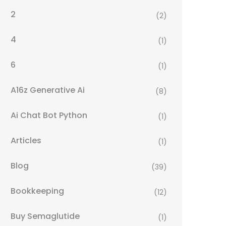
2
(2)
4
(1)
6
(1)
A16z Generative Ai
(8)
Ai Chat Bot Python
(1)
Articles
(1)
Blog
(39)
Bookkeeping
(12)
Buy Semaglutide
(1)