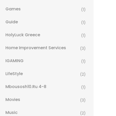
Games
(1)
Guide
(1)
HolyLuck Greece
(1)
Home Improvement Services
(3)
IGAMING
(1)
LifeStyle
(2)
Mbousosh10.ru 4-8
(1)
Movies
(3)
Music
(2)