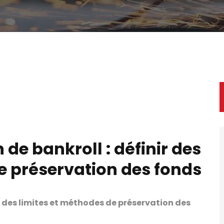
de bankroll : définir des
e préservation des fonds
r des limites et méthodes de préservation des