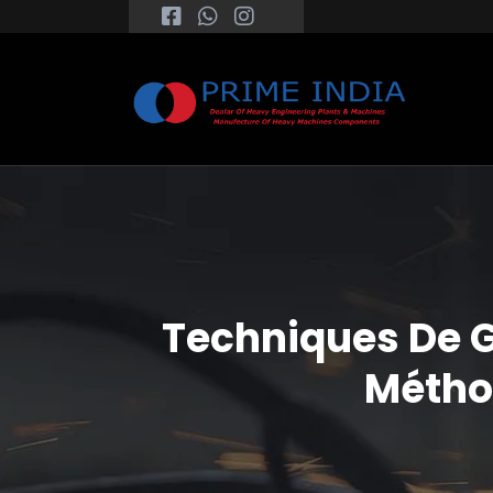
Techniques De Ge
Métho