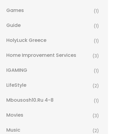
Games
(1)
Guide
(1)
HolyLuck Greece
(1)
Home Improvement Services
(3)
IGAMING
(1)
LifeStyle
(2)
Mbousosh10.ru 4-8
(1)
Movies
(3)
Music
(2)