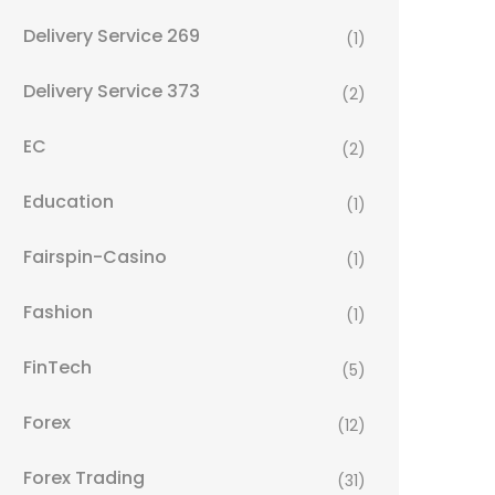
Delivery Service 269
(1)
Delivery Service 373
(2)
EC
(2)
Education
(1)
Fairspin-Casino
(1)
Fashion
(1)
FinTech
(5)
Forex
(12)
Forex Trading
(31)