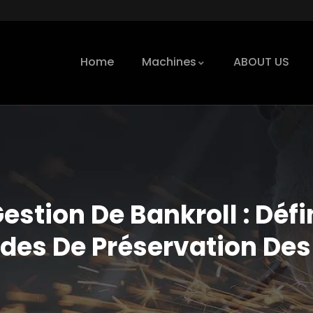
Home
Machines
ABOUT US
stion De Bankroll : Défin
des De Préservation Des