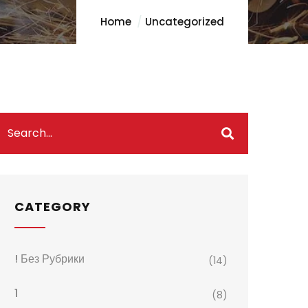
Home
Uncategorized
CATEGORY
! Без Рубрики
(14)
1
(8)