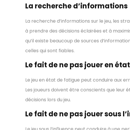
La recherche d’informations
La recherche d’informations sur le jeu, les stra
à prendre des décisions éclairées et à maximis
qu’il existe beaucoup de sources d’information 
celles qui sont fiables.
Le fait de ne pas jouer en éta
Le jeu en état de fatigue peut conduire aux er
Les joueurs doivent être conscients que leur é
décisions lors du jeu.
Le fait de ne pas jouer sous l
Le jeu sous l’influence peut conduire à une per