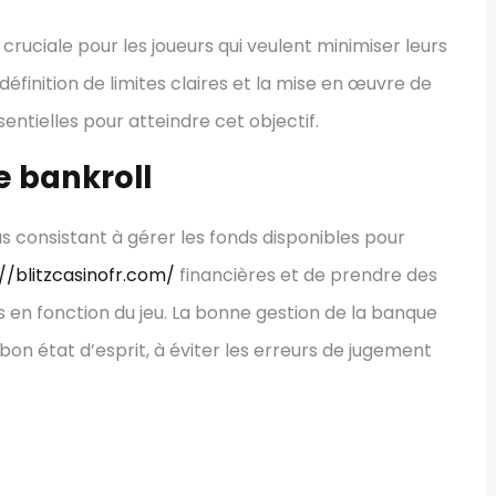
cruciale pour les joueurs qui veulent minimiser leurs
définition de limites claires et la mise en œuvre de
ntielles pour atteindre cet objectif.
e bankroll
s consistant à gérer les fonds disponibles pour
//blitzcasinofr.com/
financières et de prendre des
nds en fonction du jeu. La bonne gestion de la banque
bon état d’esprit, à éviter les erreurs de jugement