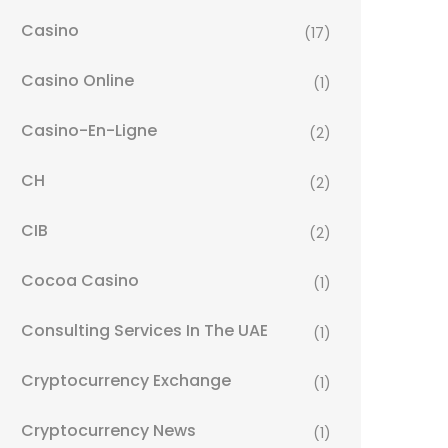
Casino
(17)
Casino Online
(1)
Casino-En-Ligne
(2)
CH
(2)
CIB
(2)
Cocoa Casino
(1)
Consulting Services In The UAE
(1)
Cryptocurrency Exchange
(1)
Cryptocurrency News
(1)