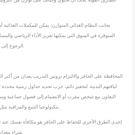
بجانب النظام الغذائي المتوازن، يمكن للمكملات الغذائية 
المتوفرة في السوق التي يمكنها تعزيز الأداء الرياضي والمسا
الرجوع إلى أخصائي تغذية لتحديد المكملات المناسبة لحاجاتك الخاصة.
المحافظة على الحافز والالتزام بروتين التدريب يعدان من أكبر ا
لياقتهم البدنية. لتحفيز دائم، جرب تحديد جداول زمنية محددة ل
التعاون مع شخص مقرب أو الانضمام إلى فصول جماعية وسيلة 
بتكنولوجيا التتبع والمراقبة مثل التطبيقات التي تقيس تقدمك وتدفعك نحو تحقيق أهدافك.
إحدى الطرق الأخرى للحفاظ على الحافز هو مكافأة نفسك عند ت
شراء معدات تدريب جديدة أو حتى أخذ وقت للقيام بنشاطات مفضلة.