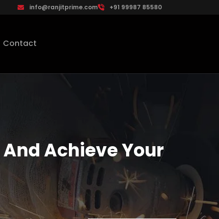
info@ranjitprime.com
+91 99987 85580
Contact
s And Achieve Your