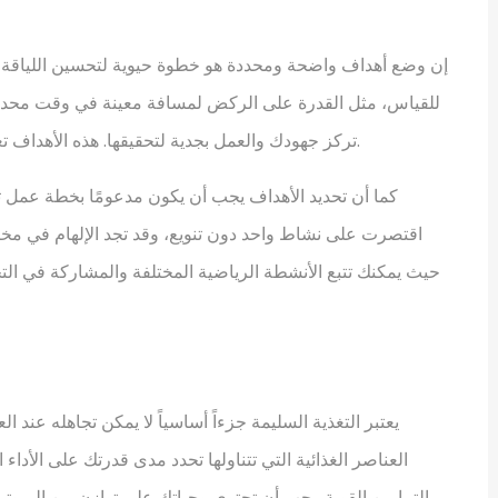
إن وضع أهداف واضحة ومحددة هو خطوة حيوية لتحسين اللياقة البدن
للقياس، مثل القدرة على الركض لمسافة معينة في وقت محدد 
تركز جهودك والعمل بجدية لتحقيقها. هذه الأهداف تعمل كمحفزات قوية وتتيح لك متابعة تقدمك بمرور الوقت.
كما أن تحديد الأهداف يجب أن يكون مدعومًا بخطة عمل تتض
اقتصرت على نشاط واحد دون تنويع، وقد تجد الإلهام في م
يعتبر التغذية السليمة جزءاً أساسياً لا يمكن تجاهله عند ا
العناصر الغذائية التي تتناولها تحدد مدى قدرتك على الأدا
التمارين القوية. يجب أن تحتوي وجباتك على توازن من البروت