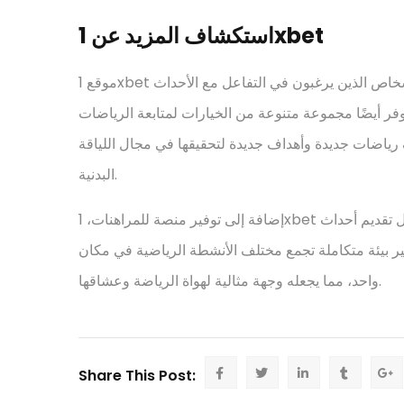
استكشاف المزيد عن 1xbet
موقع 1xbet يعتبر من المنصات الرائدة والتي تقدم تجربة متميزة للأشخاص الذين يرغبون في التفاعل مع الأحداث
فر أيضًا مجموعة متنوعة من الخيارات لمتابعة الرياضات
ف رياضات جديدة وأهداف جديدة لتحقيقها في مجال اللياقة
البدنية.
إضافة إلى توفير منصة للمراهنات، 1xbet يساهم في زيادة التواصل بين عشاق الرياضية ومتابعيها من خلال تقديم أحداث
فير بيئة متكاملة تجمع مختلف الأنشطة الرياضية في مكان
واحد، مما يجعله وجهة مثالية لهواة الرياضة وعشاقها.
Share This Post: