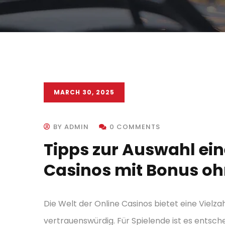
MARCH 30, 2025
BY ADMIN
0 COMMENTS
Tipps zur Auswahl ein
Casinos mit Bonus oh
Die Welt der Online Casinos bietet eine Vielzah
vertrauenswürdig. Für Spielende ist es entsche