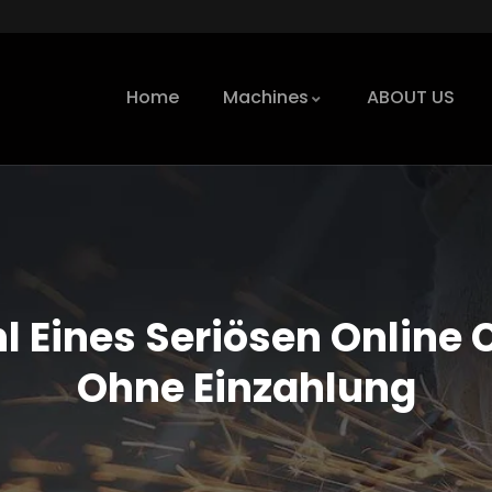
Home
Machines
ABOUT US
l Eines Seriösen Online 
Ohne Einzahlung