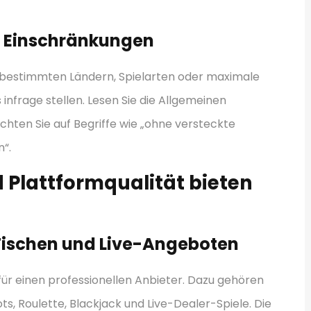
 Einschränkungen
 bestimmten Ländern, Spielarten oder maximale
infrage stellen. Lesen Sie die Allgemeinen
hten Sie auf Begriffe wie „ohne versteckte
“.
 Plattformqualität bieten
 Tischen und Live-Angeboten
n für einen professionellen Anbieter. Dazu gehören
s, Roulette, Blackjack und Live-Dealer-Spiele. Die