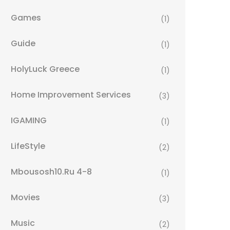
Games
(1)
Guide
(1)
HolyLuck Greece
(1)
Home Improvement Services
(3)
IGAMING
(1)
LifeStyle
(2)
Mbousosh10.ru 4-8
(1)
Movies
(3)
Music
(2)