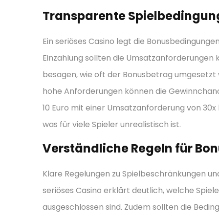
Transparente Spielbedingu
Ein seriöses Casino legt die Bonusbedingungen
Einzahlung sollten die Umsatzanforderungen kla
besagen, wie oft der Bonusbetrag umgesetzt w
hohe Anforderungen können die Gewinnchancen
10 Euro mit einer Umsatzanforderung von 30x
was für viele Spieler unrealistisch ist.
Verständliche Regeln für B
Klare Regelungen zu Spielbeschränkungen und 
seriöses Casino erklärt deutlich, welche Spi
ausgeschlossen sind. Zudem sollten die Bedin