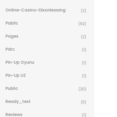
Online-Casino-Dixonleasing
(2)
Pablic
(62)
Pages
(2)
Pdrc
(1)
Pin-Up Oyunu
(1)
Pin-Up UZ
(1)
Public
(20)
Ready_text
(5)
Reviews
(1)