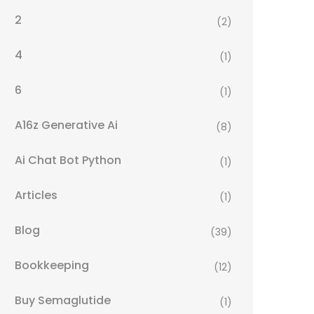
2
(2)
4
(1)
6
(1)
A16z Generative Ai
(8)
Ai Chat Bot Python
(1)
Articles
(1)
Blog
(39)
Bookkeeping
(12)
Buy Semaglutide
(1)