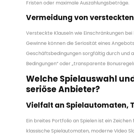
Fristen oder maximale Auszahlungsbeträge.
Vermeidung von versteckten
Versteckte Klauseln wie Einschränkungen bei
Gewinne können die Seriosität eines Angebots 
Geschäftsbedingungen sorgfältig durch und ac
Bedingungen“ oder „transparente Bonusregeln
Welche Spielauswahl und
seriöse Anbieter?
Vielfalt an Spielautomaten,
Ein breites Portfolio an Spielen ist ein Zeiche
klassische Spielautomaten, moderne Video Slot