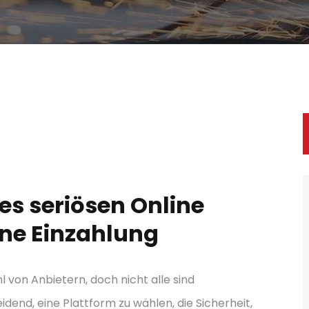
es seriösen Online
ne Einzahlung
l von Anbietern, doch nicht alle sind
idend, eine Plattform zu wählen, die Sicherheit,